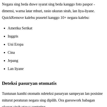
Negara sing beda duwe syarat sing beda kanggo foto paspor -
dimensi, warna latar mburi, rasio ukuran sirah, lan liya-liyane.
QuickRemove kalebu prasetel kanggo 10+ negara kalebu:
Amerika Serikat
Inggris
Uni Eropa
Cina
Jepang
Lan liyane
Deteksi pasuryan otomatis
Tuntunan kanthi otomatis ndeteksi pasuryan sampeyan lan posisine
miturut peraturan negara sing dipilih. Ora guesswork babagan
ukuran sirah utawa centering.