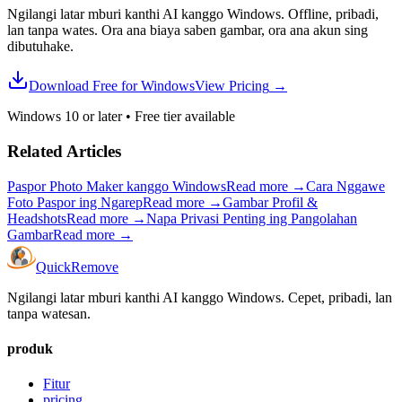
Ngilangi latar mburi kanthi AI kanggo Windows. Offline, pribadi,
lan tanpa wates. Ora ana biaya saben gambar, ora ana akun sing
dibutuhake.
Download Free for Windows
View Pricing
→
Windows 10 or later
•
Free tier available
Related Articles
Paspor Photo Maker kanggo Windows
Read more
→
Cara Nggawe
Foto Paspor ing Ngarep
Read more
→
Gambar Profil &
Headshots
Read more
→
Napa Privasi Penting ing Pangolahan
Gambar
Read more
→
Quick
Remove
Ngilangi latar mburi kanthi AI kanggo Windows. Cepet, pribadi, lan
tanpa watesan.
produk
Fitur
pricing