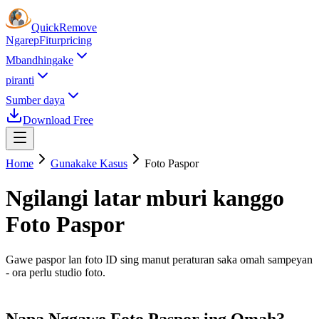
Quick
Remove
Ngarep
Fitur
pricing
Mbandhingake
piranti
Sumber daya
Download Free
Home
Gunakake Kasus
Foto Paspor
Ngilangi latar mburi kanggo
Foto Paspor
Gawe paspor lan foto ID sing manut peraturan saka omah sampeyan
- ora perlu studio foto.
Napa Nggawe Foto Paspor ing Omah?