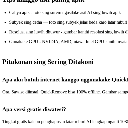
Cahya apik - foto sing surem ngasilake asil AI sing luwih apik
Subyek sing cetha — foto sing subyek jelas beda karo latar mburi 
Resolusi sing luwih dhuwur - gambar kanthi resolusi sing luwih 
Gunakake GPU - NVIDIA, AMD, utawa Intel GPU kanthi nyata 
Pitakonan sing Sering Ditakoni
Apa aku butuh internet kanggo nggunakake Quic
Ora. Sawise diinstal, QuickRemove bisa 100% offline. Gambar sampe
Apa versi gratis diwatesi?
Tingkat gratis kalebu penghapusan latar mburi AI lengkap nganti 10