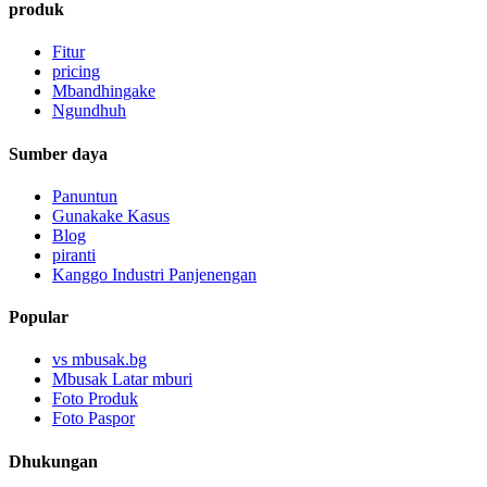
produk
Fitur
pricing
Mbandhingake
Ngundhuh
Sumber daya
Panuntun
Gunakake Kasus
Blog
piranti
Kanggo Industri Panjenengan
Popular
vs mbusak.bg
Mbusak Latar mburi
Foto Produk
Foto Paspor
Dhukungan