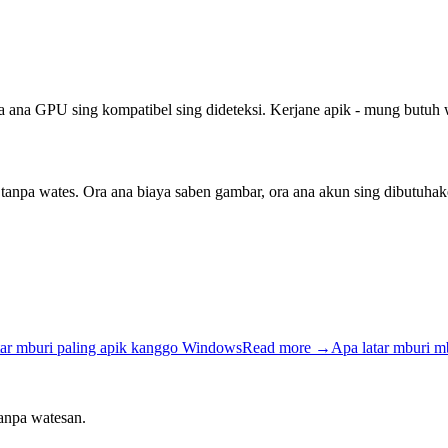
ana GPU sing kompatibel sing dideteksi. Kerjane apik - mung butuh
 tanpa wates. Ora ana biaya saben gambar, ora ana akun sing dibutuhak
atar mburi paling apik kanggo Windows
Read more
→
Apa latar mburi 
tanpa watesan.