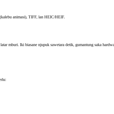
alebu animasi), TIFF, lan HEIC/HEIF.
 latar mburi. Iki biasane njupuk sawetara detik, gumantung saka h
rlu: