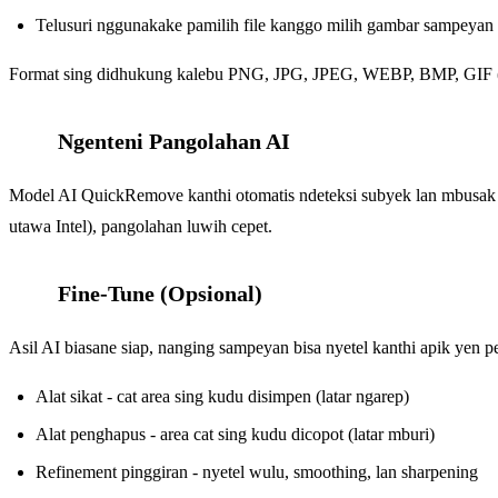
Telusuri nggunakake pamilih file kanggo milih gambar sampeyan
Format sing didhukung kalebu PNG, JPG, JPEG, WEBP, BMP, GIF (k
Ngenteni Pangolahan AI
3
Model AI QuickRemove kanthi otomatis ndeteksi subyek lan mbusak
utawa Intel), pangolahan luwih cepet.
Fine-Tune (Opsional)
4
Asil AI biasane siap, nanging sampeyan bisa nyetel kanthi apik yen pe
Alat sikat - cat area sing kudu disimpen (latar ngarep)
Alat penghapus - area cat sing kudu dicopot (latar mburi)
Refinement pinggiran - nyetel wulu, smoothing, lan sharpening