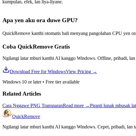
kumpulan, efek, lan liya-liyane.
Apa yen aku ora duwe GPU?
QuickRemove kanthi otomatis bali menyang pangolahan CPU yen ora 
Coba QuickRemove
Gratis
Ngilangi latar mburi kanthi AI kanggo Windows. Offline, pribadi, lan
Download Free for Windows
View Pricing
→
Windows 10 or later
•
Free tier available
Related Articles
Cara Nggawe PNG Transparan
Read more
→
Piranti lunak mbusak l
Quick
Remove
Ngilangi latar mburi kanthi AI kanggo Windows. Cepet, pribadi, lan 