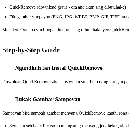
QuickRemove (download gratis - ora ana akun sing dibutuhake)
File gambar sampeyan (PNG, JPG, WEBP, BMP, GIF, TIFF, ut
Mekaten. Ora ana sambungan internet sing dibutuhake yen QuickRemo
Step-by-Step Guide
Ngundhuh lan Instal QuickRemove
1
Download QuickRemove saka situs web resmi. Pemasang iku gampang -
Bukak Gambar Sampeyan
2
Sampeyan bisa nambah gambar menyang QuickRemove kanthi rong c
Seret lan selehake file gambar langsung menyang jendhela Qui