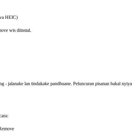
awa HEIC)
ve wis diinstal.
 jalanake lan tindakake pandhuane. Peluncuran pisanan bakal nyiyap
ara:
ckRemove