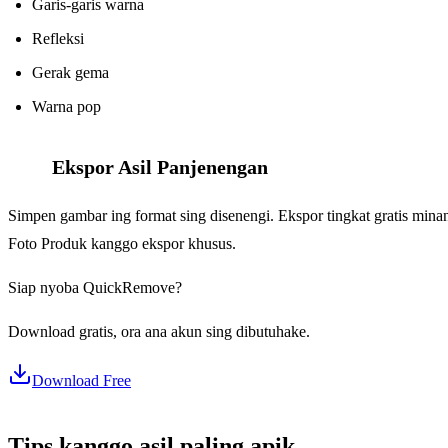
Garis-garis warna
Refleksi
Gerak gema
Warna pop
Ekspor Asil Panjenengan
7
Simpen gambar ing format sing disenengi. Ekspor tingkat gratis m
Foto Produk kanggo ekspor khusus.
Siap nyoba QuickRemove?
Download gratis, ora ana akun sing dibutuhake.
Download Free
Tips kanggo asil paling apik