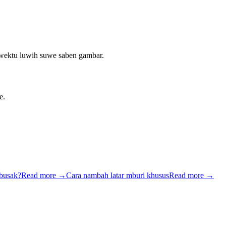
 wektu luwih suwe saben gambar.
e.
mbusak?
Read more
→
Cara nambah latar mburi khusus
Read more
→