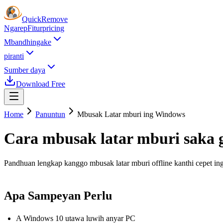
Quick
Remove
Ngarep
Fitur
pricing
Mbandhingake
piranti
Sumber daya
Download Free
Home
Panuntun
Mbusak Latar mburi ing Windows
Cara mbusak latar mburi saka
Pandhuan lengkap kanggo mbusak latar mburi offline kanthi cepet ing
Apa Sampeyan Perlu
A Windows 10 utawa luwih anyar PC