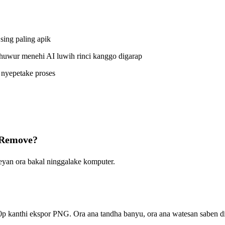
sing paling apik
dhuwur menehi AI luwih rinci kanggo digarap
nyepetake proses
kRemove?
yan ora bakal ninggalake komputer.
80p kanthi ekspor PNG. Ora ana tandha banyu, ora ana watesan saben 