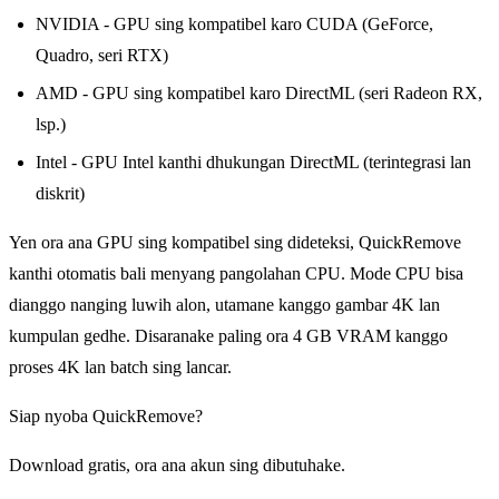
NVIDIA - GPU sing kompatibel karo CUDA (GeForce,
Quadro, seri RTX)
AMD - GPU sing kompatibel karo DirectML (seri Radeon RX,
lsp.)
Intel - GPU Intel kanthi dhukungan DirectML (terintegrasi lan
diskrit)
Yen ora ana GPU sing kompatibel sing dideteksi, QuickRemove
kanthi otomatis bali menyang pangolahan CPU. Mode CPU bisa
dianggo nanging luwih alon, utamane kanggo gambar 4K lan
kumpulan gedhe. Disaranake paling ora 4 GB VRAM kanggo
proses 4K lan batch sing lancar.
Siap nyoba QuickRemove?
Download gratis, ora ana akun sing dibutuhake.