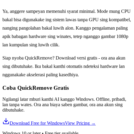
Ya, anggere sampeyan memenuhi syarat minimal. Mode mung CPU
bakal bisa digunakake ing sistem lawas tanpa GPU sing kompatibel,
nanging pangolahan bakal luwih alon. Kanggo pengalaman paling
apik babagan hardware sing winates, tetep nganggo gambar 1080p
lan kumpulan sing luwih cilik.
Siap nyoba QuickRemove? Download versi gratis - ora ana akun
sing dibutuhake. Iku bakal kanthi otomatis ndeteksi hardware lan
nggunakake akselerasi paling kasedhiya.
Coba QuickRemove
Gratis
Ngilangi latar mburi kanthi AI kanggo Windows. Offline, pribadi,
lan tanpa wates. Ora ana biaya saben gambar, ora ana akun sing
dibutuhake.
Download Free for Windows
View Pricing
→
Windows 10 or later
•
Free tier available