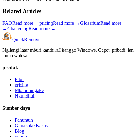
Related Articles
FAQ
Read more
→
pricing
Read more
→
Glosarium
Read more
→
Changelog
Read more
→
Quick
Remove
Ngilangi latar mburi kanthi AI kanggo Windows. Cepet, pribadi, lan
tanpa watesan.
produk
Fitur
pricing
Mbandhingake
Ngundhuh
Sumber daya
Panuntun
Gunakake Kasus
Blog
piranti