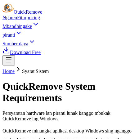
Quick
Remove
Ngarep
Fitur
pricing
Mbandhingake
piranti
Sumber daya
Download Free
Home
Syarat Sistem
QuickRemove System
Requirements
Persyaratan hardware lan piranti lunak kanggo mbukak
QuickRemove ing Windows.
QuickRemove minangka aplikasi desktop Windows sing nganggo