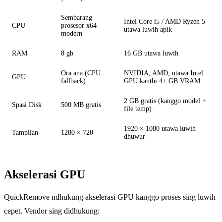
Sembarang
Intel Core i5 / AMD Ryzen 5
CPU
prosesor x64
utawa luwih apik
modern
RAM
8 gb
16 GB utawa luwih
Ora ana (CPU
NVIDIA, AMD, utawa Intel
GPU
fallback)
GPU kanthi 4+ GB VRAM
2 GB gratis (kanggo model +
Spasi Disk
500 MB gratis
file temp)
1920 × 1080 utawa luwih
Tampilan
1280 × 720
dhuwur
Akselerasi GPU
QuickRemove ndhukung akselerasi GPU kanggo proses sing luwih
cepet. Vendor sing didhukung: