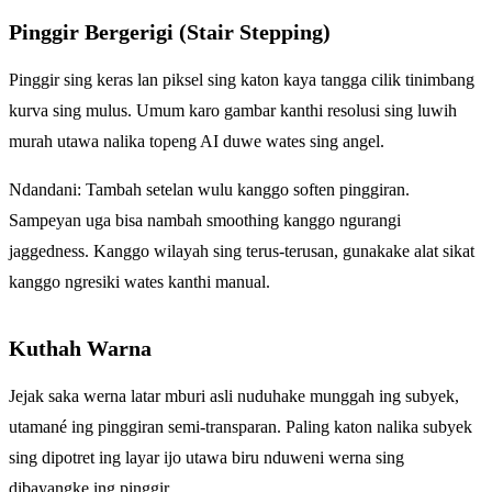
Pinggir Bergerigi (Stair Stepping)
Pinggir sing keras lan piksel sing katon kaya tangga cilik tinimbang
kurva sing mulus. Umum karo gambar kanthi resolusi sing luwih
murah utawa nalika topeng AI duwe wates sing angel.
Ndandani: Tambah setelan wulu kanggo soften pinggiran.
Sampeyan uga bisa nambah smoothing kanggo ngurangi
jaggedness. Kanggo wilayah sing terus-terusan, gunakake alat sikat
kanggo ngresiki wates kanthi manual.
Kuthah Warna
Jejak saka werna latar mburi asli nuduhake munggah ing subyek,
utamané ing pinggiran semi-transparan. Paling katon nalika subyek
sing dipotret ing layar ijo utawa biru nduweni werna sing
dibayangke ing pinggir.