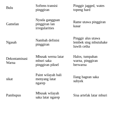
Softens transisi
Pinggir jagged, wates
Bulu
pinggiran
topeng hard
Nyuda gangguan
Rame utawa pinggiran
Gamelan
pinggiran lan
kasar
irregularities
Pinggir alus utawa
Nambah definisi
Ngasah
lembek sing mbutuhake
pinggiran
luwih cetha
Mbusak werna latar
Halos, tumpahan
Dekontaminasi
mburi saka
warna, pinggiran
Warna
pinggiran piksel
berwarna
Paint wilayah bali
Ilang bagean saka
sikat
menyang latar
subyek
ngarep
Mbusak wilayah
Pambupus
Sisa artefak latar mburi
saka latar ngarep