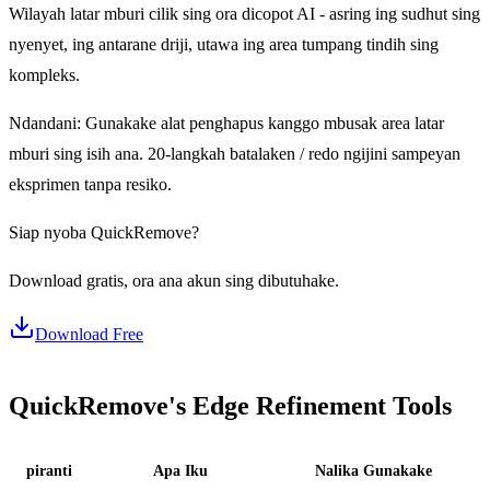
Wilayah latar mburi cilik sing ora dicopot AI - asring ing sudhut sing
nyenyet, ing antarane driji, utawa ing area tumpang tindih sing
kompleks.
Ndandani: Gunakake alat penghapus kanggo mbusak area latar
mburi sing isih ana. 20-langkah batalaken / redo ngijini sampeyan
eksprimen tanpa resiko.
Siap nyoba QuickRemove?
Download gratis, ora ana akun sing dibutuhake.
Download Free
QuickRemove's Edge Refinement Tools
piranti
Apa Iku
Nalika Gunakake