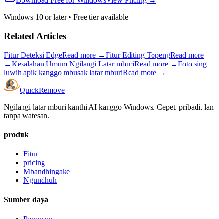
Download Free for Windows
View Pricing
→
Windows 10 or later
•
Free tier available
Related Articles
Fitur Deteksi Edge
Read more
→
Fitur Editing Topeng
Read more
→
Kesalahan Umum Ngilangi Latar mburi
Read more
→
Foto sing
luwih apik kanggo mbusak latar mburi
Read more
→
Quick
Remove
Ngilangi latar mburi kanthi AI kanggo Windows. Cepet, pribadi, lan
tanpa watesan.
produk
Fitur
pricing
Mbandhingake
Ngundhuh
Sumber daya
Panuntun