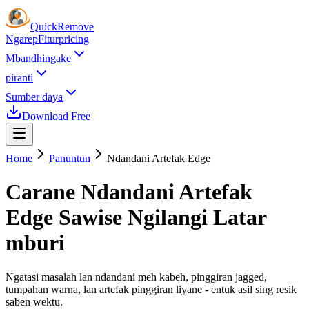
Quick
Remove
Ngarep
Fitur
pricing
Mbandhingake
piranti
Sumber daya
Download Free
Home
Panuntun
Ndandani Artefak Edge
Carane Ndandani Artefak
Edge Sawise Ngilangi Latar
mburi
Ngatasi masalah lan ndandani meh kabeh, pinggiran jagged,
tumpahan warna, lan artefak pinggiran liyane - entuk asil sing resik
saben wektu.