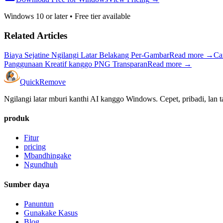
Windows 10 or later
•
Free tier available
Related Articles
Biaya Sejatine Ngilangi Latar Belakang Per-Gambar
Read more
→
Ca
Panggunaan Kreatif kanggo PNG Transparan
Read more
→
Quick
Remove
Ngilangi latar mburi kanthi AI kanggo Windows. Cepet, pribadi, lan 
produk
Fitur
pricing
Mbandhingake
Ngundhuh
Sumber daya
Panuntun
Gunakake Kasus
Blog