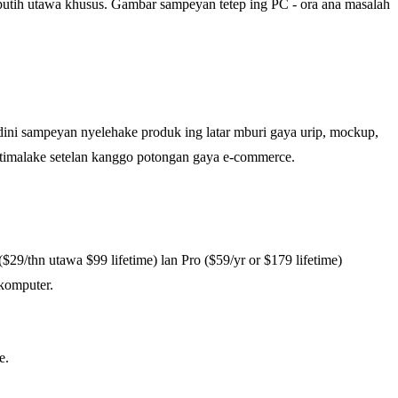
putih utawa khusus. Gambar sampeyan tetep ing PC - ora ana masalah
ini sampeyan nyelehake produk ing latar mburi gaya urip, mockup,
timalake setelan kanggo potongan gaya e-commerce.
9/thn utawa $99 lifetime) lan Pro ($59/yr or $179 lifetime)
 komputer.
e.