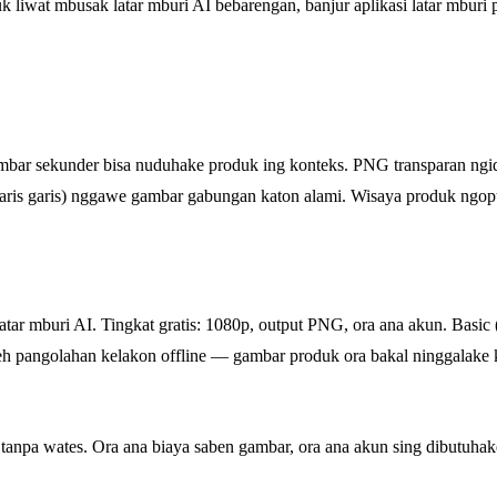
liwat mbusak latar mburi AI bebarengan, banjur aplikasi latar mburi 
mbar sekunder bisa nuduhake produk ing konteks. PNG transparan ngid
ris garis) nggawe gambar gabungan katon alami. Wisaya produk ngop
mburi AI. Tingkat gratis: 1080p, output PNG, ora ana akun. Basic ($2
abeh pangolahan kelakon offline — gambar produk ora bakal ninggalake
 tanpa wates. Ora ana biaya saben gambar, ora ana akun sing dibutuhak