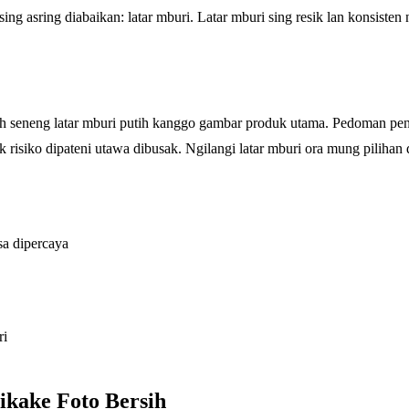
sing asring diabaikan: latar mburi. Latar mburi sing resik lan konsiste
ih seneng latar mburi putih kanggo gambar produk utama. Pedoman p
 risiko dipateni utawa dibusak. Ngilangi latar mburi ora mung pilihan d
sa dipercaya
ri
ikake Foto Bersih