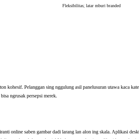
Fleksibilitas; latar mburi branded
on kohesif. Pelanggan sing nggulung asil panelusuran utawa kaca katego
n bisa ngrusak persepsi merek.
Piranti online saben gambar dadi larang lan alon ing skala. Aplikasi d