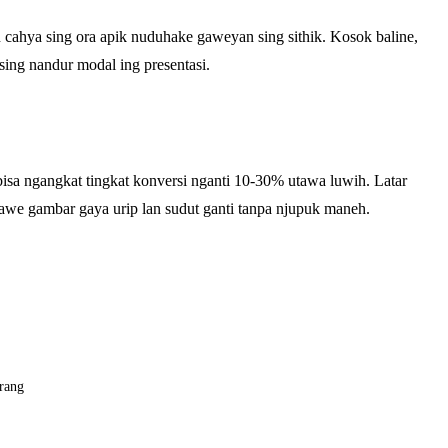
n cahya sing ora apik nuduhake gaweyan sing sithik. Kosok baline,
sing nandur modal ing presentasi.
 bisa ngangkat tingkat konversi nganti 10-30% utawa luwih. Latar
awe gambar gaya urip lan sudut ganti tanpa njupuk maneh.
rang