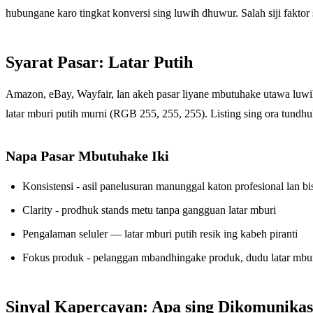
hubungane karo tingkat konversi sing luwih dhuwur. Salah siji faktor 
Syarat Pasar: Latar Putih
Amazon, eBay, Wayfair, lan akeh pasar liyane mbutuhake utawa luw
latar mburi putih murni (RGB 255, 255, 255). Listing sing ora tundhuk
Napa Pasar Mbutuhake Iki
Konsistensi - asil panelusuran manunggal katon profesional lan bi
Clarity - prodhuk stands metu tanpa gangguan latar mburi
Pengalaman seluler — latar mburi putih resik ing kabeh piranti
Fokus produk - pelanggan mbandhingake produk, dudu latar mbu
Sinyal Kapercayan: Apa sing Dikomunikas