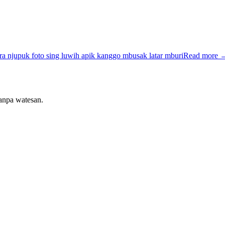
ra njupuk foto sing luwih apik kanggo mbusak latar mburi
Read more
tanpa watesan.