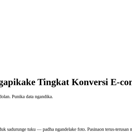
gapikake Tingkat Konversi E-c
olan. Punika data ngandika.
duk sadurunge tuku — padha ngandelake foto. Pasinaon terus-terusan