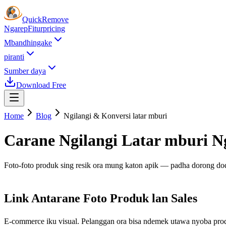
Quick
Remove
Ngarep
Fitur
pricing
Mbandhingake
piranti
Sumber daya
Download Free
Home
Blog
Ngilangi & Konversi latar mburi
Carane Ngilangi Latar mburi N
Foto-foto produk sing resik ora mung katon apik — padha dorong dod
Link Antarane Foto Produk lan Sales
E-commerce iku visual. Pelanggan ora bisa ndemek utawa nyoba pro