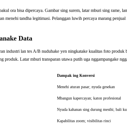
kul ora bisa dipercaya. Gambar sing surem, latar mburi sing rame, la
paran menehi tandha legitimasi. Pelanggan luwih percaya marang penjual 
ranake Data
oran industri lan tes A/B nuduhake yen ningkatake kualitas foto produk
ing produk. Latar mburi transparan utawa putih uga nggampangake ngg
Dampak ing Konversi
Menehi aturan pasar; nyuda gesekan
Mbangun kapercayan; katon profesional
Nyuda kahanan sing durung mesthi; bali ku
Kapabilitas zoom; visibilitas rinci