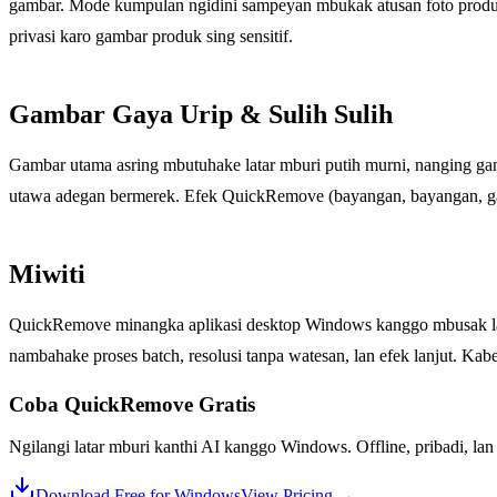
gambar. Mode kumpulan ngidini sampeyan mbukak atusan foto produk 
privasi karo gambar produk sing sensitif.
Gambar Gaya Urip & Sulih Sulih
Gambar utama asring mbutuhake latar mburi putih murni, nanging ga
utawa adegan bermerek. Efek QuickRemove (bayangan, bayangan, ga
Miwiti
QuickRemove minangka aplikasi desktop Windows kanggo mbusak latar 
nambahake proses batch, resolusi tanpa watesan, lan efek lanjut. K
Coba QuickRemove
Gratis
Ngilangi latar mburi kanthi AI kanggo Windows. Offline, pribadi, lan
Download Free for Windows
View Pricing
→