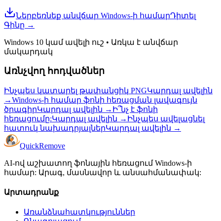
Ներբեռնեք անվճար Windows-ի համար
Դիտել
Գինը
→
Windows 10 կամ ավելի ուշ
•
Առկա է անվճար
մակարդակ
Առնչվող հոդվածներ
Ինչպես կատարել թափանցիկ PNG
Կարդալ ավելին
→
Windows-ի համար ֆոնի հեռացման լավագույն
ծրագիր
Կարդալ ավելին
→
Ի՞նչ է ֆոնի
հեռացումը:
Կարդալ ավելին
→
Ինչպես ավելացնել
հատուկ նախադրյալներ
Կարդալ ավելին
→
Quick
Remove
AI-ով աշխատող ֆոնային հեռացում Windows-ի
համար: Արագ, մասնավոր և անսահմանափակ:
Արտադրանք
Առանձնահատկություններ