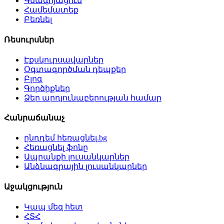
Գնագոյացում
Համեմատեք
Բեռնել
Ռեսուրսներ
Էքսկուրսավարներ
Օգտագործման դեպքեր
Բլոգ
Գործիքներ
Ձեր արդյունաբերության համար
Հանրաճանաչ
ընդդեմ հեռացնել.bg
Հեռացնել ֆոնը
Ապրանքի լուսանկարներ
Անձնագրային լուսանկարներ
Աջակցություն
Կապ մեզ հետ
ՀՏՀ