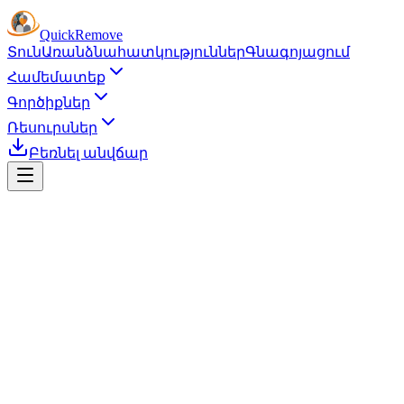
Quick
Remove
Տուն
Առանձնահատկություններ
Գնագոյացում
Համեմատեք
Գործիքներ
Ռեսուրսներ
Բեռնել անվճար