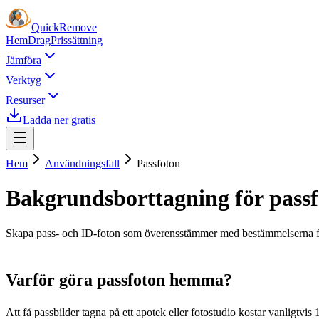
Quick
Remove
Hem
Drag
Prissättning
Jämföra
Verktyg
Resurser
Ladda ner gratis
Hem
Användningsfall
Passfoton
Bakgrundsborttagning för pass
Skapa pass- och ID-foton som överensstämmer med bestämmelserna fr
Varför göra passfoton hemma?
Att få passbilder tagna på ett apotek eller fotostudio kostar vanligtv