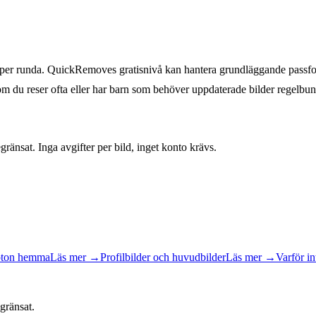
0 per runda. QuickRemoves gratisnivå kan hantera grundläggande passfo
om du reser ofta eller har barn som behöver uppdaterade bilder regelbun
änsat. Inga avgifter per bild, inget konto krävs.
oton hemma
Läs mer
→
Profilbilder och huvudbilder
Läs mer
→
Varför in
gränsat.