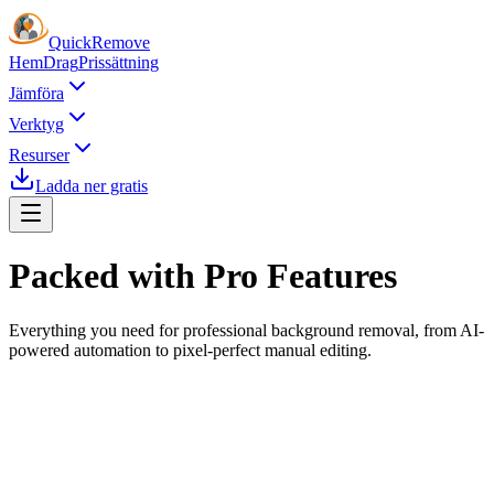
Quick
Remove
Hem
Drag
Prissättning
Jämföra
Verktyg
Resurser
Ladda ner gratis
Packed with
Pro Features
Everything you need for professional background removal, from AI-
powered automation to pixel-perfect manual editing.
AI Background Removal