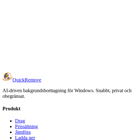
Image Adjustments
Fine-tune brightness, contrast, and saturation directly in
QuickRemove before export.
Brightness adjustment
Contrast adjustment
Saturation adjustment
Per-image overrides in batch mode
Quick
Remove
AI-driven bakgrundsborttagning för Windows. Snabbt, privat och
obegränsat.
Produkt
Drag
Prissättning
Jämföra
Ladda ner