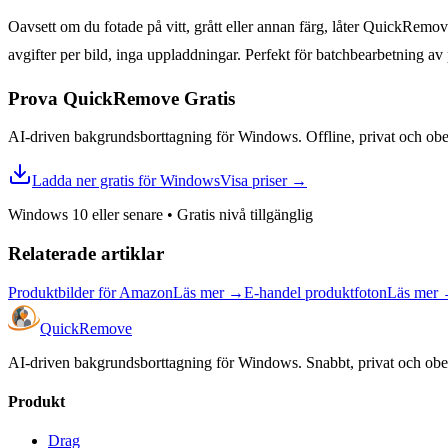
Oavsett om du fotade på vitt, grått eller annan färg, låter QuickRemove
avgifter per bild, inga uppladdningar. Perfekt för batchbearbetning av
Prova QuickRemove
Gratis
AI-driven bakgrundsborttagning för Windows. Offline, privat och obegr
Ladda ner gratis för Windows
Visa priser
→
Windows 10 eller senare
•
Gratis nivå tillgänglig
Relaterade artiklar
Produktbilder för Amazon
Läs mer
→
E-handel produktfoton
Läs mer
Quick
Remove
AI-driven bakgrundsborttagning för Windows. Snabbt, privat och obe
Produkt
Drag