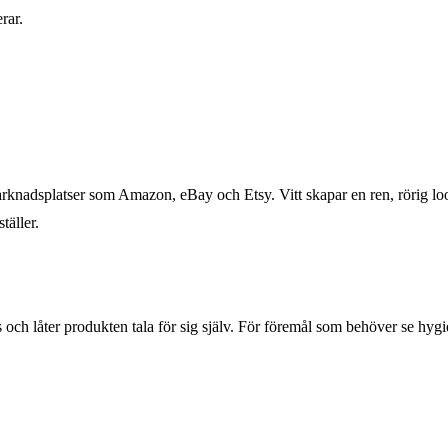
rar.
arknadsplatser som Amazon, eBay och Etsy. Vitt skapar en ren, rörig l
täller.
ns och låter produkten tala för sig själv. För föremål som behöver se hy