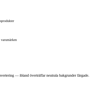
usprodukter
a varumärken
vertering — ibland överträffar neutrala bakgrunder färgade.