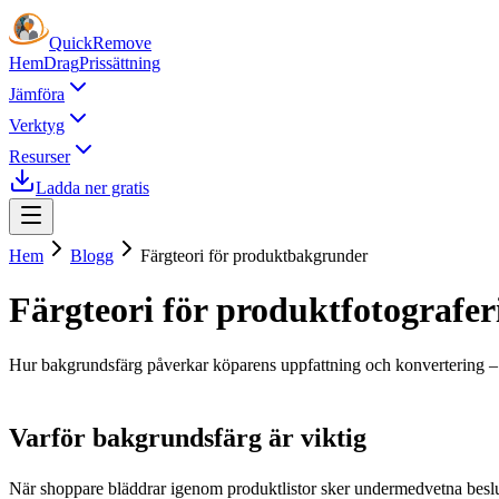
Quick
Remove
Hem
Drag
Prissättning
Jämföra
Verktyg
Resurser
Ladda ner gratis
Hem
Blogg
Färgteori för produktbakgrunder
Färgteori för produktfotografe
Hur bakgrundsfärg påverkar köparens uppfattning och konvertering – 
Varför bakgrundsfärg är viktig
När shoppare bläddrar igenom produktlistor sker undermedvetna beslut