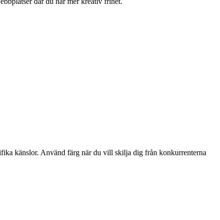
bplatser där du har mer kreativ frihet.
fika känslor. Använd färg när du vill skilja dig från konkurrenterna