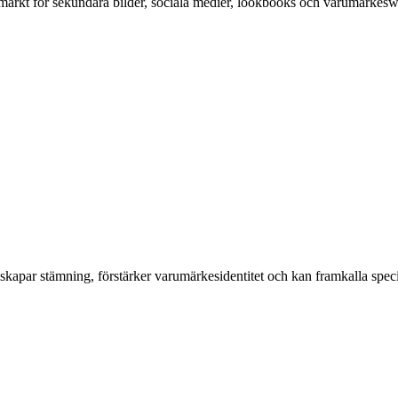
märkt för sekundära bilder, sociala medier, lookbooks och varumärkesweb
 skapar stämning, förstärker varumärkesidentitet och kan framkalla speci