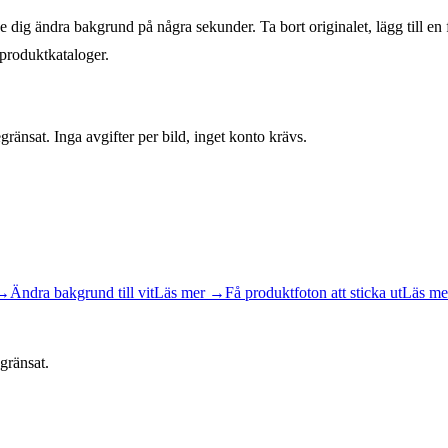
 dig ändra bakgrund på några sekunder. Ta bort originalet, lägg till en f
 produktkataloger.
änsat. Inga avgifter per bild, inget konto krävs.
→
Ändra bakgrund till vit
Läs mer
→
Få produktfoton att sticka ut
Läs me
gränsat.