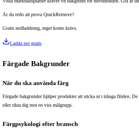
Vissa marknadsplatser kräver vit bakgrund för huvudbilden. Grå är ut
Är du redo att prova QuickRemove?
Gratis nedladdning, inget konto krävs.
Ladda ner gratis
Färgade Bakgrunder
När du ska använda färg
Färgade bakgrunder hjälper produkter att sticka ut i trånga flöden. De
eller rikta dig mot en viss målgrupp.
Färgpsykologi efter bransch