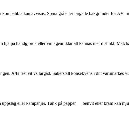
är kompatibla kan avvisas. Spara grå eller färgade bakgrunder för A+-inn
n hjälpa handgjorda eller vintageartiklar att kännas mer distinkt. Match
ngen. A/B-test vit vs färgad. Säkerställ konsekvens i ditt varumärkes vis
ika uppslag eller kampanjer. Tänk på papper — benvit eller kräm kan mj