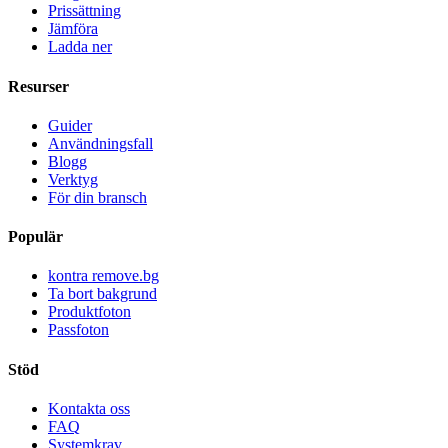
Prissättning
Jämföra
Ladda ner
Resurser
Guider
Användningsfall
Blogg
Verktyg
För din bransch
Populär
kontra remove.bg
Ta bort bakgrund
Produktfoton
Passfoton
Stöd
Kontakta oss
FAQ
Systemkrav