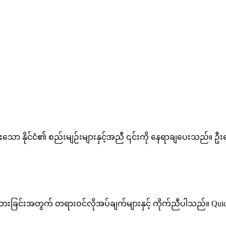
ားသော နိုင်ငံ၏ စည်းမျဉ်းများနှင့်အညီ ၎င်းကို နေရာချပေးသည်။
းခြင်းအတွက် တရားဝင်လိုအပ်ချက်များနှင့် ကိုက်ညီပါသည်။ Qui