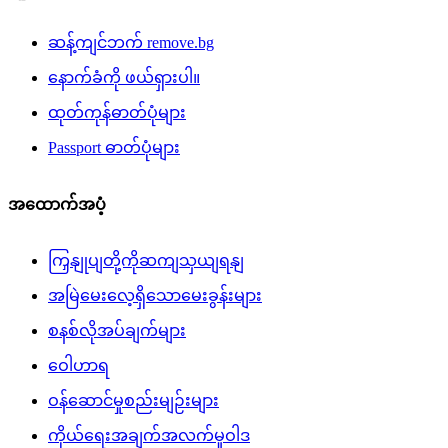
ဆန့်ကျင်ဘက် remove.bg
နောက်ခံကို ဖယ်ရှားပါ။
ထုတ်ကုန်ဓာတ်ပုံများ
Passport ဓာတ်ပုံများ
အထောက်အပံ့
ကြှနျုပျတို့ကိုဆကျသှယျရနျ
အမြဲမေးလေ့ရှိသောမေးခွန်းများ
စနစ်လိုအပ်ချက်များ
ဝေါဟာရ
ဝန်ဆောင်မှုစည်းမျဉ်းများ
ကိုယ်ရေးအချက်အလက်မူဝါဒ