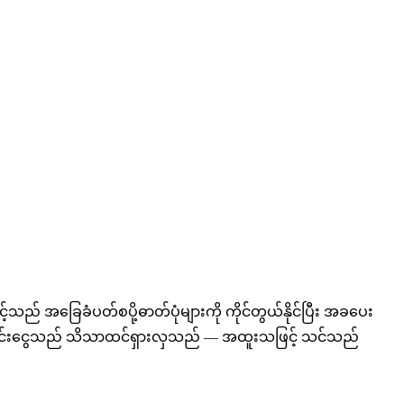
ည် အခြေခံပတ်စပို့ဓာတ်ပုံများကို ကိုင်တွယ်နိုင်ပြီး အခပေး
 စုဆောင်းငွေသည် သိသာထင်ရှားလှသည် — အထူးသဖြင့် သင်သည်