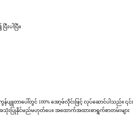
ပြီးပါပြီ။
်ပျူတာပေါ်တွင် 100% အော့ဖ်လိုင်းဖြင့် လုပ်ဆောင်ပါသည်။ ၎င်း
ိုမှ အသုံးပြုနိုင်မည်မဟုတ်ပေ။ အထောက်အထားစာရွက်စာတမ်းများ