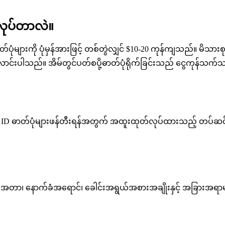
်လုပ်တာလဲ။
ာတ်ပုံများကို ပုံမှန်အားဖြင့် တစ်တွဲလျှင် $10-20 ကုန်ကျသည်။ မိ
င်းပါသည်။ အိမ်တွင်ပတ်စပို့ဓာတ်ပုံရိုက်ခြင်းသည် ငွေကုန်သက်သာ
င့် ID ဓာတ်ပုံများဖန်တီးရန်အတွက် အထူးထုတ်လုပ်ထားသည့် တပ်ဆင
တိုင်းအတာ၊ နောက်ခံအရောင်၊ ခေါင်းအရွယ်အစားအချိုးနှင့် အခြား