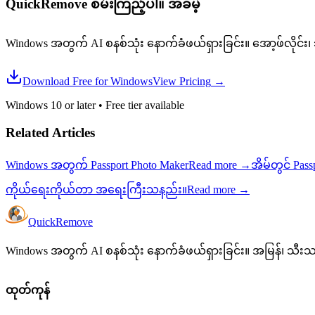
QuickRemove စမ်းကြည့်ပါ။
အခမဲ့
Windows အတွက် AI စနစ်သုံး နောက်ခံဖယ်ရှားခြင်း။ အော့ဖ်လိုင်း၊
Download Free for Windows
View Pricing
→
Windows 10 or later
•
Free tier available
Related Articles
Windows အတွက် Passport Photo Maker
Read more
→
အိမ်တွင် Pass
ကိုယ်ရေးကိုယ်တာ အရေးကြီးသနည်း။
Read more
→
Quick
Remove
Windows အတွက် AI စနစ်သုံး နောက်ခံဖယ်ရှားခြင်း။ အမြန်၊ သီး
ထုတ်ကုန်