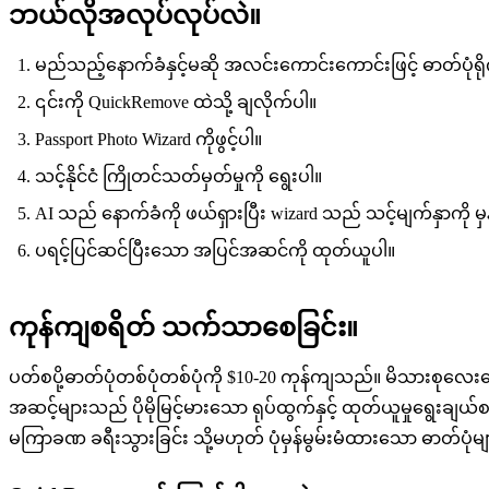
ဘယ်လိုအလုပ်လုပ်လဲ။
မည်သည့်နောက်ခံနှင့်မဆို အလင်းကောင်းကောင်းဖြင့် ဓာတ်ပုံရိ
၎င်းကို QuickRemove ထဲသို့ ချလိုက်ပါ။
Passport Photo Wizard ကိုဖွင့်ပါ။
သင့်နိုင်ငံ ကြိုတင်သတ်မှတ်မှုကို ရွေးပါ။
AI သည် နောက်ခံကို ဖယ်ရှားပြီး wizard သည် သင့်မျက်နှာကို 
ပရင့်ပြင်ဆင်ပြီးသော အပြင်အဆင်ကို ထုတ်ယူပါ။
ကုန်ကျစရိတ် သက်သာစေခြင်း။
ပတ်စပို့ဓာတ်ပုံတစ်ပုံတစ်ပုံကို $10-20 ကုန်ကျသည်။ မိသားစုလေး
အဆင့်များသည် ပိုမိုမြင့်မားသော ရုပ်ထွက်နှင့် ထုတ်ယူမှုရွေ
မကြာခဏ ခရီးသွားခြင်း သို့မဟုတ် ပုံမှန်မွမ်းမံထားသော ဓာတ်ပုံ