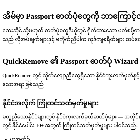
အိမ်မှာ Passport ဓာတ်ပုံတွေကို ဘာကြောင့
ဆေးဆိုင် သို့မဟုတ် ဓာတ်ပုံစတူဒီယိုတွင် ရိုက်ထားသော ပတ်စပို့ဓ
သည် လိုအပ်ချက်များနှင့် မကိုက်ညီပါက ကုန်ကျစရိတ်များ ထပ်လော
QuickRemove ၏ Passport ဓာတ်ပုံ Wizard
QuickRemove တွင် လိုက်လျောညီထွေရှိသော နိုင်ငံကူးလက်မှတ်နှ
သောအရာဖြစ်သည်-
နိုင်ငံအလိုက် ကြိုတင်သတ်မှတ်မှုများ
မတူညီသောနိုင်ငံများတွင် နိုင်ငံကူးလက်မှတ်ဓာတ်ပုံများ — အ
တွင် နိုင်ငံပေါင်း 10+ အတွက် ကြိုတင်သတ်မှတ်မှုများ ပါဝင်သည်-
ယူအက်စ်