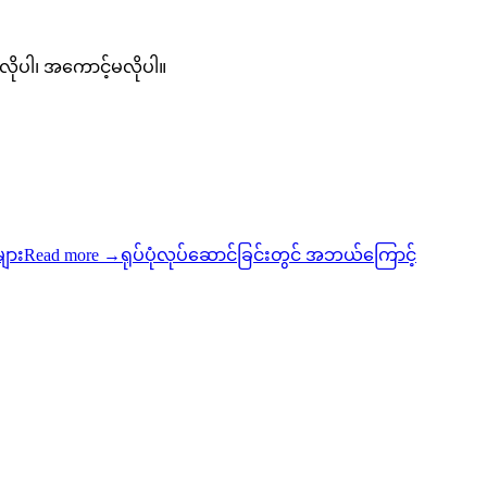
လိုပါ၊ အကောင့်မလိုပါ။
ံများ
Read more
→
ရုပ်ပုံလုပ်ဆောင်ခြင်းတွင် အဘယ်ကြောင့်