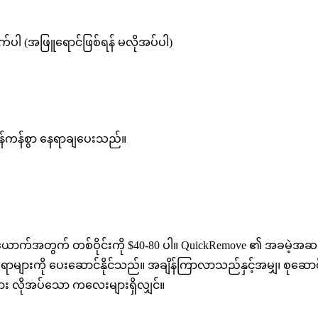
ုက်ပါ (အဖြူရောင်ဖြစ်ရန် မလိုအပ်ပါ)
မှန်ကန်စွာ နေရာချပေးသည်။
ယောက်အတွက် တစ်ဝိုင်းကို $40-80 ပါ။ QuickRemove ၏ အခမဲ့အဆင့်သ
းချယ်စရာများကို ပေးဆောင်နိုင်သည်။ အချိန်ကြာလာသည်နှင့်အမျှ၊
များ လိုအပ်သော ကလေးများရှိလျှင်။