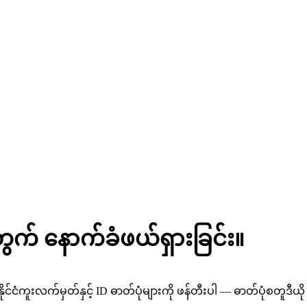
တွက် နောက်ခံဖယ်ရှားခြင်း။
င်ငံကူးလက်မှတ်နှင့် ID ဓာတ်ပုံများကို ဖန်တီးပါ — ဓာတ်ပုံစတူဒီယိ