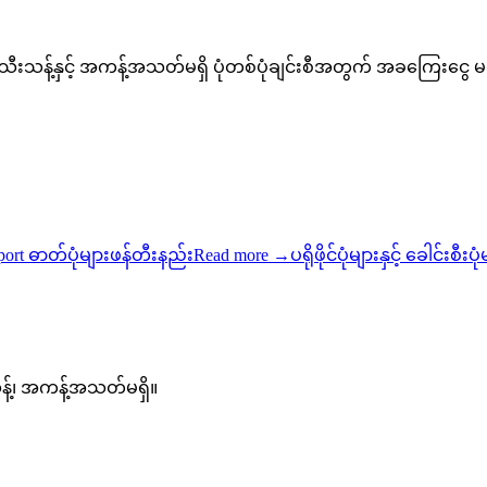
 သီးသန့်နှင့် အကန့်အသတ်မရှိ ပုံတစ်ပုံချင်းစီအတွက် အခကြေးငွေ မ
port ဓာတ်ပုံများဖန်တီးနည်း
Read more
→
ပရိုဖိုင်ပုံများနှင့် ခေါင်းစီးပု
သန့်၊ အကန့်အသတ်မရှိ။