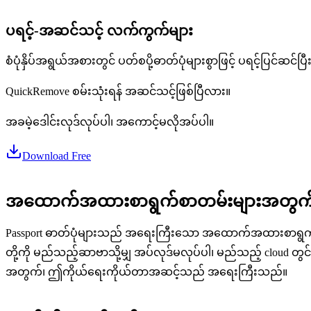
ပရင့်-အဆင်သင့် လက်ကွက်များ
စံပုံနှိပ်အရွယ်အစားတွင် ပတ်စပို့ဓာတ်ပုံများစွာဖြင့် ပရင့်ပြင်ဆ
QuickRemove စမ်းသုံးရန် အဆင်သင့်ဖြစ်ပြီလား။
အခမဲ့ဒေါင်းလုဒ်လုပ်ပါ၊ အကောင့်မလိုအပ်ပါ။
Download Free
အထောက်အထားစာရွက်စာတမ်းများအတွက် 
Passport ဓာတ်ပုံများသည် အရေးကြီးသော အထောက်အထားစာရွက်စာတမ်
တို့ကို မည်သည့်ဆာဗာသို့မျှ အပ်လုဒ်မလုပ်ပါ၊ မည်သည့် cloud
အတွက်၊ ဤကိုယ်ရေးကိုယ်တာအဆင့်သည် အရေးကြီးသည်။