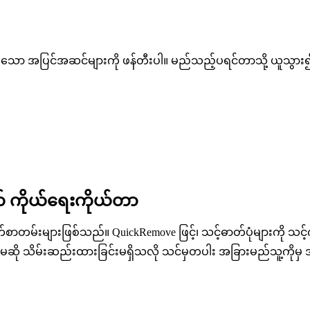
င်ပြီးသော အပြင်အဆင်များကို ဖန်တီးပါ။ မည်သည့်ပရင်တာသို့ ယူသွား၍ 
ကိုယ်ရေးကိုယ်တာ
းများဖြစ်သည်။ QuickRemove ဖြင့်၊ သင့်ဓာတ်ပုံများကို သင့်ကွန
 တွင်မဆို သိမ်းဆည်းထားခြင်းမရှိသလို သင်မှတပါး အခြားမည်သူ့က