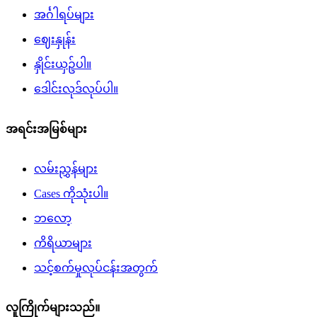
အင်္ဂါရပ်များ
ဈေးနှုန်း
နှိုင်းယှဥ်ပါ။
ဒေါင်းလုဒ်လုပ်ပါ။
အရင်းအမြစ်များ
လမ်းညွှန်များ
Cases ကိုသုံးပါ။
ဘလော့
ကိရိယာများ
သင့်စက်မှုလုပ်ငန်းအတွက်
လူကြိုက်များသည်။