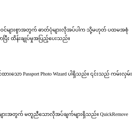
သားစုဝင်များစွာအတွက် ဓာတ်ပုံများလိုအပ်ပါက သို့မဟုတ် ပထမအစုံ
ပြီး ထိန်းချုပ်မှုအပြည့်ပေးသည်။
်ထားသော Passport Photo Wizard ပါရှိသည်။ ၎င်းသည် ကမ်းလှမ်း
အရာများအတွက် မတူညီသောလိုအပ်ချက်များရှိသည်။ QuickRemove