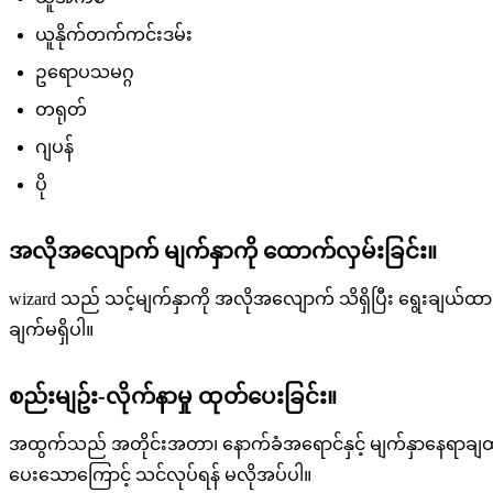
ယူနိုက်တက်ကင်းဒမ်း
ဥရောပသမဂ္ဂ
တရုတ်
ဂျပန်
ပို
အလိုအလျောက် မျက်နှာကို ထောက်လှမ်းခြင်း။
wizard သည် သင့်မျက်နှာကို အလိုအလျောက် သိရှိပြီး ရွေးချယ်ထ
ချက်မရှိပါ။
စည်းမျဥ်း-လိုက်နာမှု ထုတ်ပေးခြင်း။
အထွက်သည် အတိုင်းအတာ၊ နောက်ခံအရောင်နှင့် မျက်နှာနေရာချထာ
ပေးသောကြောင့် သင်လုပ်ရန် မလိုအပ်ပါ။