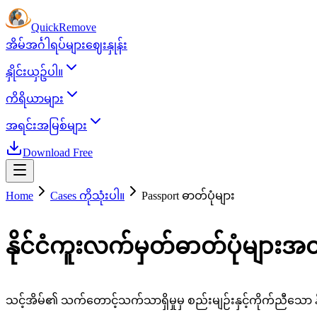
Quick
Remove
အိမ်
အင်္ဂါရပ်များ
ဈေးနှုန်း
နှိုင်းယှဥ်ပါ။
ကိရိယာများ
အရင်းအမြစ်များ
Download Free
Home
Cases ကိုသုံးပါ။
Passport ဓာတ်ပုံများ
နိုင်ငံကူးလက်မှတ်ဓာတ်ပုံများအ
သင့်အိမ်၏ သက်တောင့်သက်သာရှိမှုမှ စည်းမျဉ်းနှင့်ကိုက်ညီသော နို