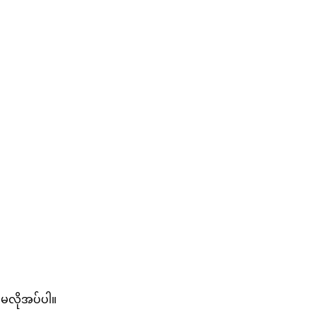
ု မလိုအပ်ပါ။