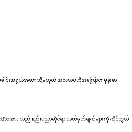
 ဦးခေါင်းအရွယ်အစား သို့မဟုတ် အလယ်ဗဟိုအကြောင်း မှန်းဆ
ckRemove သည် နည်းပညာဆိုင်ရာ သတ်မှတ်ချက်များကို ကိုင်တွယ်