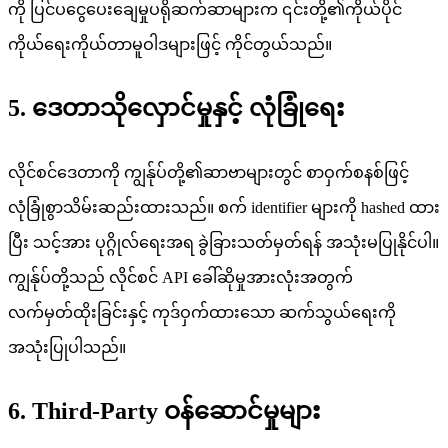
ကို ပြင်ပငွေပေးချေမှုပရိုဆက်ဆာများက ၎င်းတို့၏ကိုယ်ပိုင်
ကိုယ်ရေးကိုယ်တာမူဝါဒများဖြင့် ကိုင်တွယ်သည်။
5. ဒေတာသိုလှောင်မှုနှင့် လုံခြုံရေး
လိုင်စင်ဒေတာကို ကျွန်ုပ်တို့၏ဆာဗာများတွင် စာဝှက်စနစ်ဖြင့်
လုံခြုံစွာသိမ်းဆည်းထားသည်။ စက် identifier များကို hashed ထား
ပြီး သင့်အား ပုဂ္ဂိုလ်ရေးအရ ခွဲခြားသတ်မှတ်ရန် အသုံးမပြုနိုင်ပါ။
ကျွန်ုပ်တို့သည် လိုင်စင် API ခေါ်ဆိုမှုအားလုံးအတွက်
လက်မှတ်ထိုးခြင်းနှင့် ကုဒ်ဝှက်ထားသော ဆက်သွယ်ရေးကို
အသုံးပြုပါသည်။
6. Third-Party ဝန်ဆောင်မှုများ