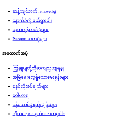
ဆန့်ကျင်ဘက် remove.bg
နောက်ခံကို ဖယ်ရှားပါ။
ထုတ်ကုန်ဓာတ်ပုံများ
Passport ဓာတ်ပုံများ
အထောက်အပံ့
ကြှနျုပျတို့ကိုဆကျသှယျရနျ
အမြဲမေးလေ့ရှိသောမေးခွန်းများ
စနစ်လိုအပ်ချက်များ
ဝေါဟာရ
ဝန်ဆောင်မှုစည်းမျဉ်းများ
ကိုယ်ရေးအချက်အလက်မူဝါဒ