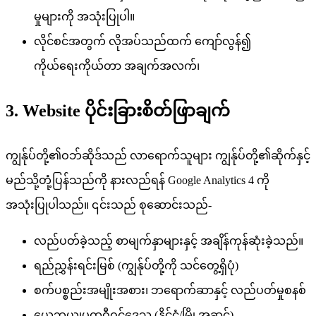
မှုများကို အသုံးပြုပါ။
လိုင်စင်အတွက် လိုအပ်သည်ထက် ကျော်လွန်၍
ကိုယ်ရေးကိုယ်တာ အချက်အလက်၊
3. Website ပိုင်းခြားစိတ်ဖြာချက်
ကျွန်ုပ်တို့၏ဝဘ်ဆိုဒ်သည် လာရောက်သူများ ကျွန်ုပ်တို့၏ဆိုက်နှင့်
မည်သို့တုံ့ပြန်သည်ကို နားလည်ရန် Google Analytics 4 ကို
အသုံးပြုပါသည်။ ၎င်းသည် စုဆောင်းသည်-
လည်ပတ်ခဲ့သည့် စာမျက်နှာများနှင့် အချိန်ကုန်ဆုံးခဲ့သည်။
ရည်ညွှန်းရင်းမြစ် (ကျွန်ုပ်တို့ကို သင်တွေ့ရှိပုံ)
စက်ပစ္စည်းအမျိုးအစား၊ ဘရောက်ဆာနှင့် လည်ပတ်မှုစနစ်
ယေဘုယျပထဝီဝင်ဒေသ (နိုင်ငံ/မြို့အဆင့်)