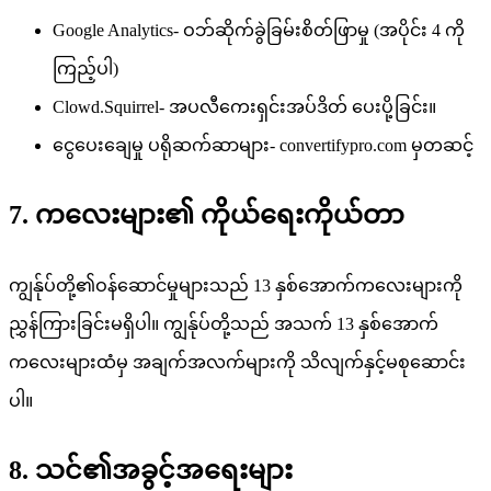
Google Analytics- ဝဘ်ဆိုက်ခွဲခြမ်းစိတ်ဖြာမှု (အပိုင်း 4 ကို
ကြည့်ပါ)
Clowd.Squirrel- အပလီကေးရှင်းအပ်ဒိတ် ပေးပို့ခြင်း။
ငွေပေးချေမှု ပရိုဆက်ဆာများ- convertifypro.com မှတဆင့်
7. ကလေးများ၏ ကိုယ်ရေးကိုယ်တာ
ကျွန်ုပ်တို့၏ဝန်ဆောင်မှုများသည် 13 နှစ်အောက်ကလေးများကို
ညွှန်ကြားခြင်းမရှိပါ။ ကျွန်ုပ်တို့သည် အသက် 13 နှစ်အောက်
ကလေးများထံမှ အချက်အလက်များကို သိလျက်နှင့်မစုဆောင်း
ပါ။
8. သင်၏အခွင့်အရေးများ