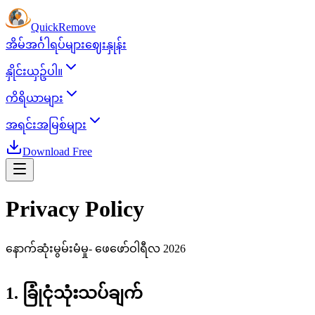
Quick
Remove
အိမ်
အင်္ဂါရပ်များ
ဈေးနှုန်း
နှိုင်းယှဥ်ပါ။
ကိရိယာများ
အရင်းအမြစ်များ
Download Free
Privacy Policy
နောက်ဆုံးမွမ်းမံမှု- ဖေဖော်ဝါရီလ 2026
1. ခြုံငုံသုံးသပ်ချက်