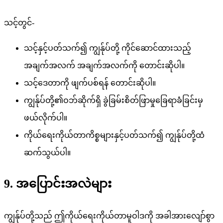
သင့်တွင်-
သင့်နှင့်ပတ်သက်၍ ကျွန်ုပ်တို့ ကိုင်ဆောင်ထားသည့်
အချက်အလက် အချက်အလက်ကို တောင်းဆိုပါ။
သင့်ဒေတာကို ဖျက်ပစ်ရန် တောင်းဆိုပါ။
ကျွန်ုပ်တို့၏ဝဘ်ဆိုက်ရှိ ခွဲခြမ်းစိတ်ဖြာမှုခြေရာခံခြင်းမှ
ဖယ်လိုက်ပါ။
ကိုယ်ရေးကိုယ်တာကိစ္စများနှင့်ပတ်သက်၍ ကျွန်ုပ်တို့ထံ
ဆက်သွယ်ပါ။
9. အပြောင်းအလဲများ
ကျွန်ုပ်တို့သည် ဤကိုယ်ရေးကိုယ်တာမူဝါဒကို အခါအားလျော်စွာ