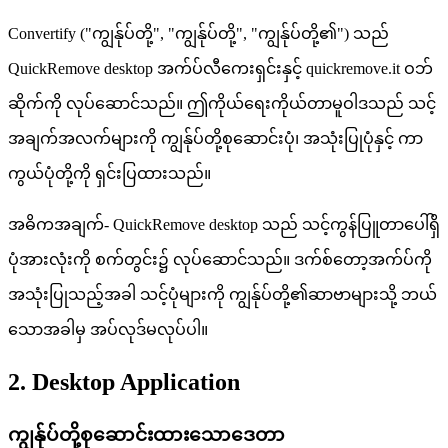
Convertify ("ကျွန်ုပ်တို့", "ကျွန်ုပ်တို့", "ကျွန်ုပ်တို့၏") သည်
QuickRemove desktop အက်ပ်လီကေးရှင်းနှင့် quickremove.it ဝဘ်
ဆိုက်ကို လုပ်ဆောင်သည်။ ဤကိုယ်ရေးကိုယ်တာမူဝါဒသည် သင့်
အချက်အလက်များကို ကျွန်ုပ်တို့စုဆောင်းပုံ၊ အသုံးပြုပုံနှင့် ကာ
ကွယ်ပုံတို့ကို ရှင်းပြထားသည်။
အဓိကအချက်- QuickRemove desktop သည် သင့်ကွန်ပြူတာပေါ်ရှိ
ပုံအားလုံးကို စက်တွင်း၌ လုပ်ဆောင်သည်။ ဒက်စ်တော့အက်ပ်ကို
အသုံးပြုသည့်အခါ သင့်ပုံများကို ကျွန်ုပ်တို့၏ဆာဗာများသို့ ဘယ်
သောအခါမှ အပ်လုဒ်မလုပ်ပါ။
2. Desktop Application
ကျွန်ုပ်တို့စုဆောင်းထားသောဒေတာ