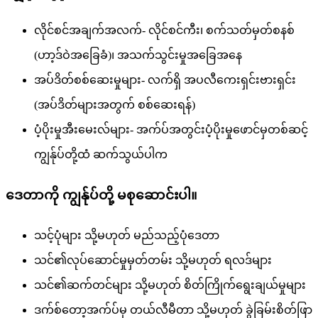
လိုင်စင်အချက်အလက်- လိုင်စင်ကီး၊ စက်သတ်မှတ်စနစ်
(ဟာ့ဒ်ဝဲအခြေခံ)၊ အသက်သွင်းမှုအခြေအနေ
အပ်ဒိတ်စစ်ဆေးမှုများ- လက်ရှိ အပလီကေးရှင်းဗားရှင်း
(အပ်ဒိတ်များအတွက် စစ်ဆေးရန်)
ပံ့ပိုးမှုအီးမေးလ်များ- အက်ပ်အတွင်းပံ့ပိုးမှုဖောင်မှတစ်ဆင့်
ကျွန်ုပ်တို့ထံ ဆက်သွယ်ပါက
ဒေတာကို ကျွန်ုပ်တို့ မစုဆောင်းပါ။
သင့်ပုံများ သို့မဟုတ် မည်သည့်ပုံဒေတာ
သင်၏လုပ်ဆောင်မှုမှတ်တမ်း သို့မဟုတ် ရလဒ်များ
သင်၏ဆက်တင်များ သို့မဟုတ် စိတ်ကြိုက်ရွေးချယ်မှုများ
ဒက်စ်တော့အက်ပ်မှ တယ်လီမီတာ သို့မဟုတ် ခွဲခြမ်းစိတ်ဖြာ