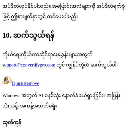
အပ်ဒိတ်လုပ်နိုင်ပါသည်။ အပြောင်းအလဲများကို အပ်ဒိတ်ရက်စွဲ
ဖြင့် ဤစာမျက်နှာတွင် တင်ပေးပါမည်။
10. ဆက်သွယ်ရန်
ကိုယ်ရေးကိုယ်တာဆိုင်ရာမေးခွန်းများအတွက်
support@convertifypro.com
တွင် ကျွန်ုပ်တို့ထံ ဆက်သွယ်ပါ။
Quick
Remove
Windows အတွက် AI စနစ်သုံး နောက်ခံဖယ်ရှားခြင်း။ အမြန်၊
သီးသန့်၊ အကန့်အသတ်မရှိ။
ထုတ်ကုန်