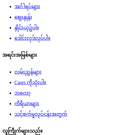
အင်္ဂါရပ်များ
ဈေးနှုန်း
နှိုင်းယှဥ်ပါ။
ဒေါင်းလုဒ်လုပ်ပါ။
အရင်းအမြစ်များ
လမ်းညွှန်များ
Cases ကိုသုံးပါ။
ဘလော့
ကိရိယာများ
သင့်စက်မှုလုပ်ငန်းအတွက်
လူကြိုက်များသည်။