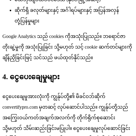
ဆိုက်ရှိ ခလုတ်များနှင့် အင်္ဂါရပ်များနှင့် အပြန်အလှန်
တုံ့ပြန်မှုများ
Google Analytics သည် cookies ကိုအသုံးပြုသည်။ ဘရောင်ဇာ
တိုးချဲ့မှုကို အသုံးပြုခြင်း သို့မဟုတ် သင့် cookie ဆက်တင်များကို
ချိန်ညှိခြင်းဖြင့် သင်သည် ဖယ်ထုတ်နိုင်သည်။
4. ငွေပေးချေမှုများ
ငွေပေးချေမှုအားလုံးကို ကျွန်ုပ်တို့၏ မိခင်ဝဘ်ဆိုက်
convertifypro.com မှတဆင့် လုပ်ဆောင်ပါသည်။ ကျွန်ုပ်တို့သည်
အကြွေးဝယ်ကတ်အချက်အလက်ကို တိုက်ရိုက်စုဆောင်း
သို့မဟုတ် သိမ်းဆည်းခြင်းမပြုပါ။ ငွေပေးချေမှုလုပ်ဆောင်ခြင်း