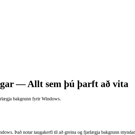
ar — Allt sem þú þarft að vita
arlægja bakgrunn fyrir Windows.
Windows. Það notar taugakerfi til að greina og fjarlægja bakgrunn mynd