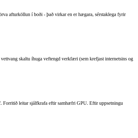
afturköllun í boði - það virkar en er hægara, sérstaklega fyrir
ettvang skaltu íhuga veftengd verkfæri (sem krefjast internetsins og
orritið leitar sjálfkrafa eftir samhæfri GPU. Eftir uppsetningu