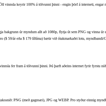
ll vinnsla keyrir 100% á tölvunni þinni - engin þörf á interneti, engar
ja bakgrunn úr myndum allt að 1080p, flytja út sem PNG og vinna úr ein
ro ($ 59/ár eða $ 179 líftíma) bætir við ótakmarkaðri lotu, myndbandi/G
nsla fer fram á tölvunni þinni. Þú þarft aðeins internet fyrir fyrstu nið
ssnið: PNG (með gagnsæi), JPG og WEBP. Pro styður einnig myndban