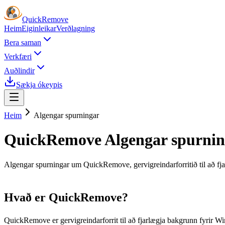
Quick
Remove
Heim
Eiginleikar
Verðlagning
Bera saman
Verkfæri
Auðlindir
Sækja ókeypis
Heim
Algengar spurningar
QuickRemove Algengar spurning
Algengar spurningar um QuickRemove, gervigreindarforritið til að fj
Hvað er QuickRemove?
QuickRemove er gervigreindarforrit til að fjarlægja bakgrunn fyrir 