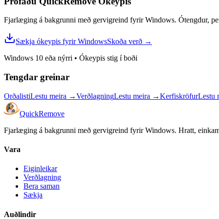
Prófaðu QuickRemove
Ókeypis
Fjarlæging á bakgrunni með gervigreind fyrir Windows. Ótengdur, per
Sækja ókeypis fyrir Windows
Skoða verð
→
Windows 10 eða nýrri
•
Ókeypis stig í boði
Tengdar greinar
Orðalisti
Lestu meira
→
Verðlagning
Lestu meira
→
Kerfiskröfur
Lestu 
Quick
Remove
Fjarlæging á bakgrunni með gervigreind fyrir Windows. Hratt, einka
Vara
Eiginleikar
Verðlagning
Bera saman
Sækja
Auðlindir