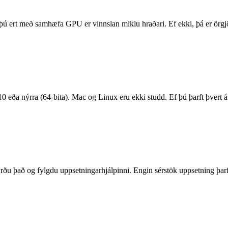
 með samhæfa GPU er vinnslan miklu hraðari. Ef ekki, þá er örgjörva 
a nýrra (64-bita). Mac og Linux eru ekki studd. Ef þú þarft þvert á v
 það og fylgdu uppsetningarhjálpinni. Engin sérstök uppsetning þarf. F