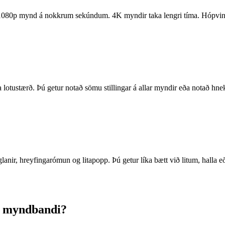
1080p mynd á nokkrum sekúndum. 4K myndir taka lengri tíma. Hópvi
lotustærð. Þú getur notað sömu stillingar á allar myndir eða notað hne
lanir, hreyfingarómun og litapopp. Þú getur líka bætt við litum, halla e
r myndbandi?