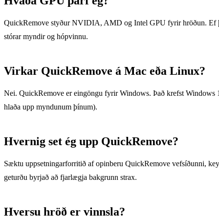
Hvaða GPU þarf ég?
QuickRemove styður NVIDIA, AMD og Intel GPU fyrir hröðun. Ef þú ert
stórar myndir og hópvinnu.
Virkar QuickRemove á Mac eða Linux?
Nei. QuickRemove er eingöngu fyrir Windows. Það krefst Windows 10 eð
hlaða upp myndunum þínum).
Hvernig set ég upp QuickRemove?
Sæktu uppsetningarforritið af opinberu QuickRemove vefsíðunni, keyrðu
geturðu byrjað að fjarlægja bakgrunn strax.
Hversu hröð er vinnsla?