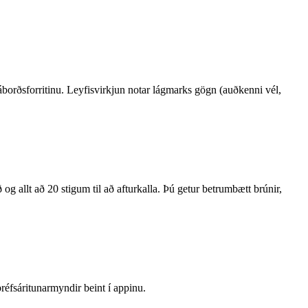
borðsforritinu. Leyfisvirkjun notar lágmarks gögn (auðkenni vél,
og allt að 20 stigum til að afturkalla. Þú getur betrumbætt brúnir,
éfsáritunarmyndir beint í appinu.