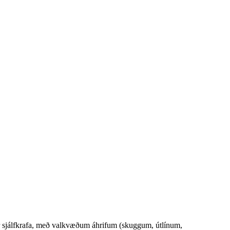
ar sjálfkrafa, með valkvæðum áhrifum (skuggum, útlínum,