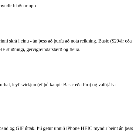
 myndir hlaðnar upp.
ni skrá í einu - án þess að þurfa að nota reikning. Basic ($29/ár eða
IF stuðningi, gervigreindarstærð og fleira.
urhal, leyfisvirkjun (ef þú kaupir Basic eða Pro) og valfrjálsa
d og GIF úttak. Þú getur unnið iPhone HEIC myndir beint án þess