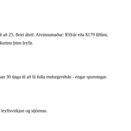
 að 25, fleiri áhrif. Atvinnumaður: $59/ár eða $179 líftími,
urinn þinn leyfir.
 30 daga til að fá fulla endurgreiðslu - engar spurningar.
leyfisvirkjun og stjórnun.