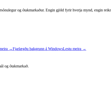
sónulegur og ótakmarkaður. Engin gjöld fyrir hverja mynd, engin reikni
meira
→
Fjarlægðu bakgrunn á Windows
Lestu meira
→
mál og ótakmarkað.