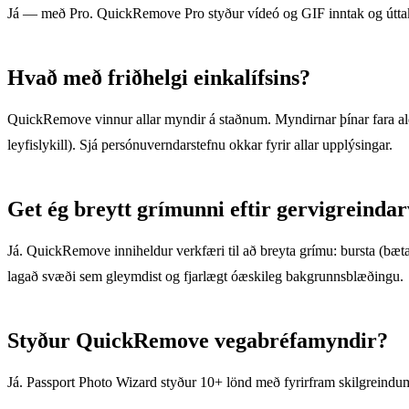
Já — með Pro. QuickRemove Pro styður vídeó og GIF inntak og útta
Hvað með friðhelgi einkalífsins?
QuickRemove vinnur allar myndir á staðnum. Myndirnar þínar fara aldr
leyfislykill). Sjá persónuverndarstefnu okkar fyrir allar upplýsingar.
Get ég breytt grímunni eftir gervigreinda
Já. QuickRemove inniheldur verkfæri til að breyta grímu: bursta (bæta v
lagað svæði sem gleymdist og fjarlægt óæskileg bakgrunnsblæðingu.
Styður QuickRemove vegabréfamyndir?
Já. Passport Photo Wizard styður 10+ lönd með fyrirfram skilgreindum