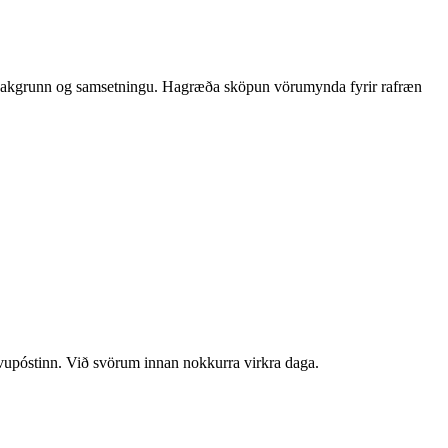
rð, bakgrunn og samsetningu. Hagræða sköpun vörumynda fyrir rafræn
lvupóstinn. Við svörum innan nokkurra virkra daga.