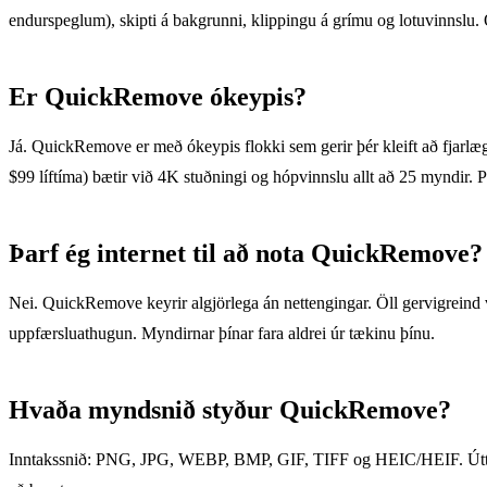
endurspeglum), skipti á bakgrunni, klippingu á grímu og lotuvinnslu. Ö
Er QuickRemove ókeypis?
Já. QuickRemove er með ókeypis flokki sem gerir þér kleift að fjarlæg
$99 líftíma) bætir við 4K stuðningi og hópvinnslu allt að 25 myndir. P
Þarf ég internet til að nota QuickRemove?
Nei. QuickRemove keyrir algjörlega án nettengingar. Öll gervigreind vin
uppfærsluathugun. Myndirnar þínar fara aldrei úr tækinu þínu.
Hvaða myndsnið styður QuickRemove?
Inntakssnið: PNG, JPG, WEBP, BMP, GIF, TIFF og HEIC/HEIF. Úttak