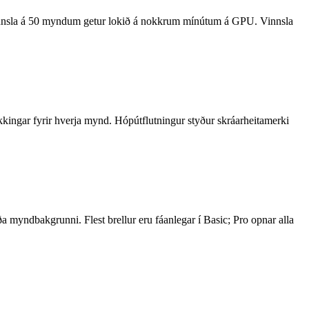
nnsla á 50 myndum getur lokið á nokkrum mínútum á GPU. Vinnsla
kkingar fyrir hverja mynd. Hópútflutningur styður skráarheitamerki
ða myndbakgrunni. Flest brellur eru fáanlegar í Basic; Pro opnar alla