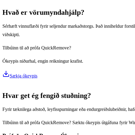
Hvað er vörumyndahjálp?
Sérhæft vinnuflæði fyrir seljendur markaðstorgs. Það inniheldur for
viðskipti.
Tilbúinn til að prófa QuickRemove?
Ókeypis niðurhal, engin reikningur krafist.
Sækja ókeypis
Hvar get ég fengið stuðning?
Fyrir tæknilega aðstoð, leyfisspurningar eða endurgreiðslubeiðnir, h
Tilbúinn til að prófa QuickRemove? Sæktu ókeypis útgáfuna fyrir Wind