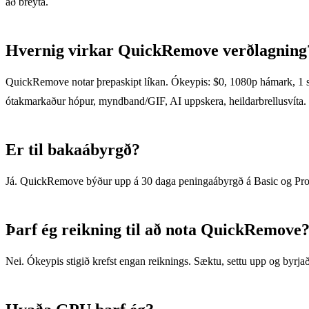
að breyta.
Hvernig virkar QuickRemove verðlagning
QuickRemove notar þrepaskipt líkan. Ókeypis: $0, 1080p hámark, 1 skrá 
ótakmarkaður hópur, myndband/GIF, AI uppskera, heildarbrellusvíta. 
Er til bakaábyrgð?
Já. QuickRemove býður upp á 30 daga peningaábyrgð á Basic og Pro ley
Þarf ég reikning til að nota QuickRemove
Nei. Ókeypis stigið krefst engan reiknings. Sæktu, settu upp og byrjað