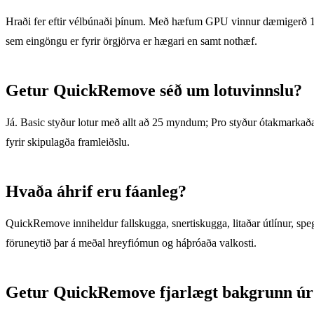
Hraði fer eftir vélbúnaði þínum. Með hæfum GPU vinnur dæmigerð 
sem eingöngu er fyrir örgjörva er hægari en samt nothæf.
Getur QuickRemove séð um lotuvinnslu?
Já. Basic styður lotur með allt að 25 myndum; Pro styður ótakmarkaða 
fyrir skipulagða framleiðslu.
Hvaða áhrif eru fáanleg?
QuickRemove inniheldur fallskugga, snertiskugga, litaðar útlínur, speg
föruneytið þar á meðal hreyfiómun og háþróaða valkosti.
Getur QuickRemove fjarlægt bakgrunn ú