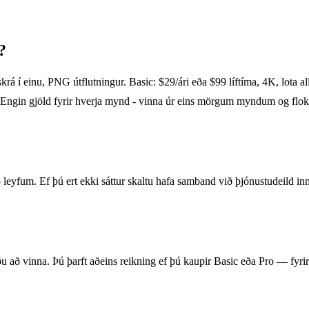
?
í einu, PNG útflutningur. Basic: $29/ári eða $99 líftíma, 4K, lota allt
Engin gjöld fyrir hverja mynd - vinna úr eins mörgum myndum og flokk
fum. Ef þú ert ekki sáttur skaltu hafa samband við þjónustudeild innan
?
u að vinna. Þú þarft aðeins reikning ef þú kaupir Basic eða Pro — fyrir 