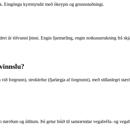
k. Eingöngu kyrrmyndir með ókeypis og grunnstuðningi.
ei úr tölvunni þinni. Engin fjarmæling, engin notkunarrakning frá skjá
rvinnslu?
ið forgrunn), strokleður (fjarlægja af forgrunni), með stillanlegri stærð 
 stærðum og útlitum. Þú getur búið til samræmdar vegabréfa- og vegabr