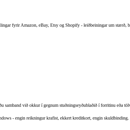
stillingar fyrir Amazon, eBay, Etsy og Shopify - leiðbeiningar um stæ
afðu samband við okkur í gegnum stuðningseyðublaðið í forritinu eða tö
ows - engin reikningur krafist, ekkert kreditkort, engin skuldbinding.