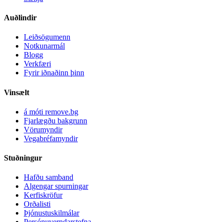
Auðlindir
Leiðsögumenn
Notkunarmál
Blogg
Verkfæri
Fyrir iðnaðinn þinn
Vinsælt
á móti remove.bg
Fjarlægðu bakgrunn
Vörumyndir
Vegabréfamyndir
Stuðningur
Hafðu samband
Algengar spurningar
Kerfiskröfur
Orðalisti
Þjónustuskilmálar
Persónuverndarstefna