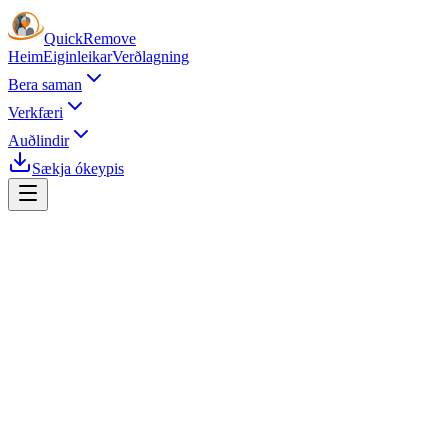
Quick
Remove
Heim
Eiginleikar
Verðlagning
Bera saman
Verkfæri
Auðlindir
Sækja ókeypis