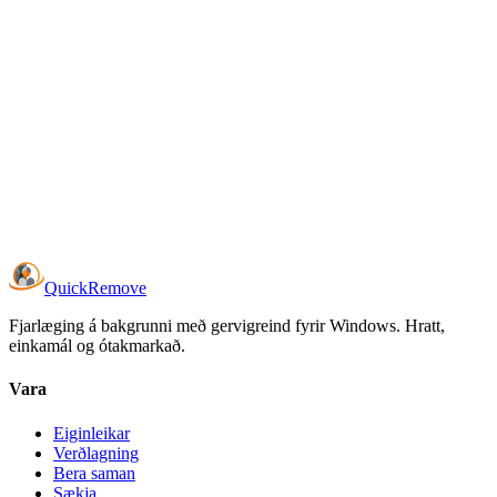
Hvernig virkar leyfisveiting?
Get ég prófað það áður en ég kaupi?
Quick
Remove
Fjarlæging á bakgrunni með gervigreind fyrir Windows. Hratt,
einkamál og ótakmarkað.
Vara
Eiginleikar
Verðlagning
Bera saman
Sækja