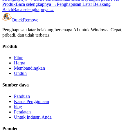
Produk
Baca selengkapnya
→
Penghapusan Latar Belakang
Batch
Baca selengkapnya
→
Quick
Remove
Penghapusan latar belakang bertenaga AI untuk Windows. Cepat,
pribadi, dan tidak terbatas.
Produk
Fitur
Harga
Membandingkan
Unduh
Sumber daya
Panduan
Kasus Penggunaan
blog
Peralatan
Untuk Industri Anda
Populer