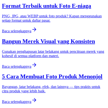
Format Terbaik untuk Foto E-niaga
PNG, JPG, atau WEBP untuk foto produk? Kapan menggunakan
setiap format untuk daftar pasar.
Baca selengkapnya
Bangun Merek Visual yang Konsisten
Gunakan penghapusan latar belakang untuk pencitraan merek yang
kohesif di semua platform dan materi.
Baca selengkapnya
5 Cara Membuat Foto Produk Menonjol
Bayangan, latar belakang, efek, dan lainnya — tips praktis untuk
citra produk yang lebih baik.
Baca selengkapnya