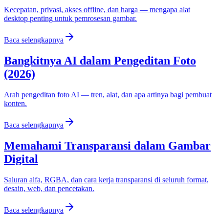
Kecepatan, privasi, akses offline, dan harga — mengapa alat
desktop penting untuk pemrosesan gambar.
Baca selengkapnya
Bangkitnya AI dalam Pengeditan Foto
(2026)
Arah pengeditan foto AI — tren, alat, dan apa artinya bagi pembuat
konten.
Baca selengkapnya
Memahami Transparansi dalam Gambar
Digital
Saluran alfa, RGBA, dan cara kerja transparansi di seluruh format,
desain, web, dan pencetakan.
Baca selengkapnya