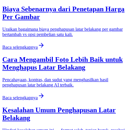
Biaya Sebenarnya dari Penetapan Harga
Per Gambar
Uraikan bagaimana biaya penghapusan latar belakang per gambar
bertambah vs opsi pembelian satu kali.
Baca selengkapnya
Cara Mengambil Foto Lebih Baik untuk
Menghapus Latar Belakang
Pencahayaan, kontras, dan sudut yang menghasilkan hasil
penghapusan latar belakang AI terbaik.
Baca selengkapnya
Kesalahan Umum Penghapusan Latar
Belakang