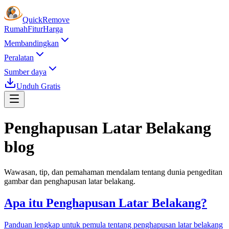
Quick
Remove
Rumah
Fitur
Harga
Membandingkan
Peralatan
Sumber daya
Unduh Gratis
Penghapusan Latar Belakang
blog
Wawasan, tip, dan pemahaman mendalam tentang dunia pengeditan
gambar dan penghapusan latar belakang.
Apa itu Penghapusan Latar Belakang?
Panduan lengkap untuk pemula tentang penghapusan latar belakang