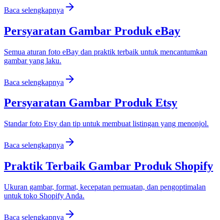
Baca selengkapnya
Persyaratan Gambar Produk eBay
Semua aturan foto eBay dan praktik terbaik untuk mencantumkan
gambar yang laku.
Baca selengkapnya
Persyaratan Gambar Produk Etsy
Standar foto Etsy dan tip untuk membuat listingan yang menonjol.
Baca selengkapnya
Praktik Terbaik Gambar Produk Shopify
Ukuran gambar, format, kecepatan pemuatan, dan pengoptimalan
untuk toko Shopify Anda.
Baca selengkapnya