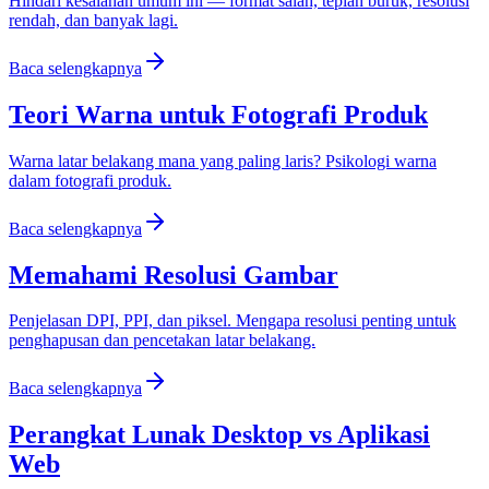
Hindari kesalahan umum ini — format salah, tepian buruk, resolusi
rendah, dan banyak lagi.
Baca selengkapnya
Teori Warna untuk Fotografi Produk
Warna latar belakang mana yang paling laris? Psikologi warna
dalam fotografi produk.
Baca selengkapnya
Memahami Resolusi Gambar
Penjelasan DPI, PPI, dan piksel. Mengapa resolusi penting untuk
penghapusan dan pencetakan latar belakang.
Baca selengkapnya
Perangkat Lunak Desktop vs Aplikasi
Web