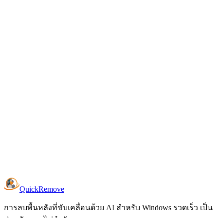
รองรับรูปภาพรูปแบบใดบ้าง?
ฉันสามารถประมวลผลภาพหลายภาพพร้อมกันได้หรือไม่?
ใบอนุญาตทำงานอย่างไร
ฉันสามารถลองก่อนซื้อได้หรือไม่?
Quick
Remove
การลบพื้นหลังที่ขับเคลื่อนด้วย AI สำหรับ Windows รวดเร็ว เป็น