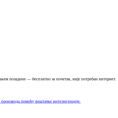
ањем позадине — бесплатно за почетак, није потребан интернет.
а производа помоћу вештачке интелигенције.