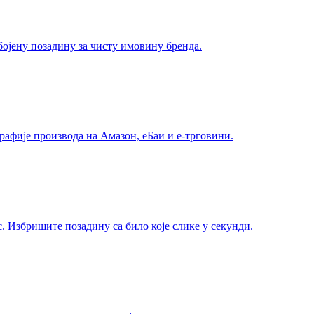
ојену позадину за чисту имовину бренда.
рафије производа на Амазон, еБаи и е-трговини.
. Избришите позадину са било које слике у секунди.