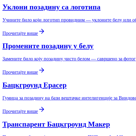
Уклони позадину са логотипа
Учините било који логотип провидним — уклоните белу или об
Прочитајте више
Промените позадину у белу
Замените било коју позадину чисто белом — савршено за фотог
Прочитајте више
Бацкгроунд Ерасер
Гумица за позадину на бази вештачке интелигенције за Виндовс
Прочитајте више
Транспарент Бацкгроунд Макер