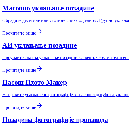
Масовно уклањање позадине
Обрадите десетине или стотине слика одједном. Групно уклања
Прочитајте више
АИ уклањање позадине
Преузмите алат за уклањање позадине са вештачком интелигенц
Прочитајте више
Пасош Пхото Макер
Направите усаглашене фотографије за пасош код куће са унапр
Прочитајте више
Позадина фотографије производа