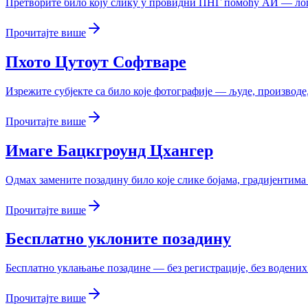
Претворите било коју слику у провидни ПНГ помоћу АИ — лого
Прочитајте више
Пхото Цутоут Софтваре
Изрежите субјекте са било које фотографије — људе, производе
Прочитајте више
Имаге Бацкгроунд Цхангер
Одмах замените позадину било које слике бојама, градијентим
Прочитајте више
Бесплатно уклоните позадину
Бесплатно уклањање позадине — без регистрације, без водених
Прочитајте више