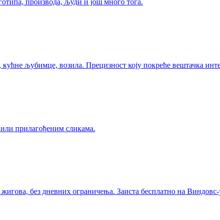
типа, производа, људи и још много тога.
, кућне љубимце, возила. Прецизност коју покреће вештачка инт
а или прилагођеним сликама.
 жигова, без дневних ограничења. Заиста бесплатно на Виндовс-