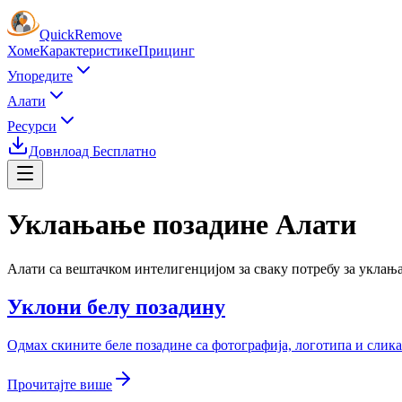
Quick
Remove
Хоме
Карактеристике
Прицинг
Упоредите
Алати
Ресурси
Довнлоад Бесплатно
Уклањање позадине
Алати
Алати са вештачком интелигенцијом за сваку потребу за уклањ
Уклони белу позадину
Одмах скините беле позадине са фотографија, логотипа и слик
Прочитајте више