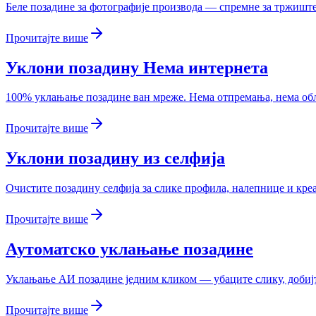
Беле позадине за фотографије производа — спремне за тржишт
Прочитајте више
Уклони позадину Нема интернета
100% уклањање позадине ван мреже. Нема отпремања, нема обла
Прочитајте више
Уклони позадину из селфија
Очистите позадину селфија за слике профила, налепнице и кре
Прочитајте више
Аутоматско уклањање позадине
Уклањање АИ позадине једним кликом — убаците слику, добијте
Прочитајте више