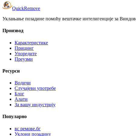
Quick
Remove
Уклањање позадине помоћу вештачке интелигенције за Виндовс
Производ
Карактеристике
Прицинг
Упоредите
Преузми
Ресурси
Водичи
Случајеви употребе
Блог
Алати
За вашу индустрију
Популарно
вс ремове.бг
Уклони позадину