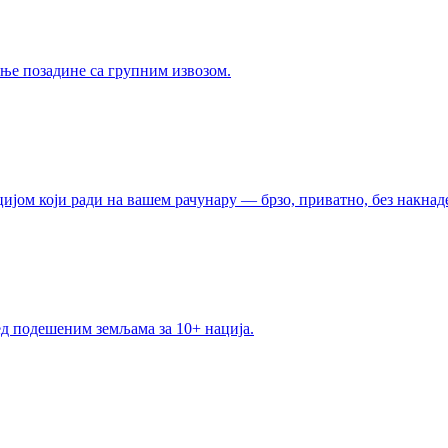
ње позадине са групним извозом.
ијом који ради на вашем рачунару — брзо, приватно, без накнад
ед подешеним земљама за 10+ нација.