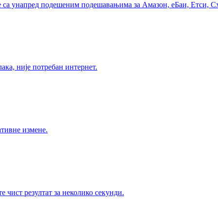
е са унапред подешеним подешавањима за Амазон, еБаи, Етси, С
ка, није потребан интернет.
ативне измене.
 чист резултат за неколико секунди.