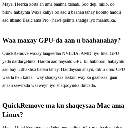
Maya. Heerka xorta ah uma baahna xisaab. Soo deji, rakib, oo
bilow habaynta Waxa kaliya oo aad u baahan tahay koonto haddii
aad iibsato Basic ama Pro - hawl-gelinta shatiga iyo maamulka.
Waa maxay GPU-da aan u baahanahay?
QuickRemove waxay taageertaa NVIDIA, AMD, iyo Intel GPU-
yada dardargelinta. Haddii aad haysato GPU ku habboon, habayntu
aad bay u dhakhso badan tahay. Haddaysan ahayn, dib-u-dhac CPU
waa la heli karaa - way shaqeysaa laakiin way ka gaabisaa, gaar
ahaan sawirada waaweyn iyo shaqooyinka dufcada.
QuickRemove ma ku shaqeysaa Mac ama
Linux?
Maya. QuickRemove waa Windows-kaliya. Waxay u baahan tahay