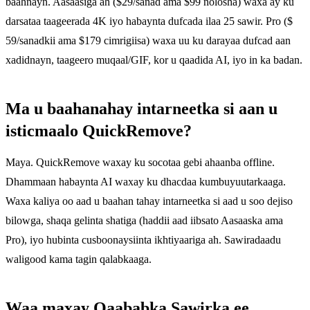
baahnayn. Aasaasiga ah ($29/sanad ama $99 nolosha) waxa ay ku
darsataa taageerada 4K iyo habaynta dufcada ilaa 25 sawir. Pro ($
59/sanadkii ama $179 cimrigiisa) waxa uu ku darayaa dufcad aan
xadidnayn, taageero muqaal/GIF, kor u qaadida AI, iyo in ka badan.
Ma u baahanahay intarneetka si aan u
isticmaalo QuickRemove?
Maya. QuickRemove waxay ku socotaa gebi ahaanba offline.
Dhammaan habaynta AI waxay ku dhacdaa kumbuyuutarkaaga.
Waxa kaliya oo aad u baahan tahay intarneetka si aad u soo dejiso
bilowga, shaqa gelinta shatiga (haddii aad iibsato Aasaaska ama
Pro), iyo hubinta cusboonaysiinta ikhtiyaariga ah. Sawiradaadu
waligood kama tagin qalabkaaga.
Waa maxay Qaababka Sawirka ee