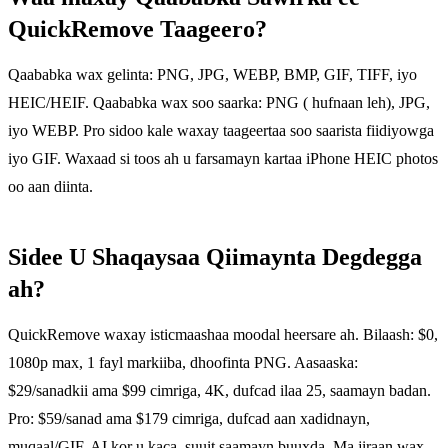
QuickRemove Taageero?
Qaababka wax gelinta: PNG, JPG, WEBP, BMP, GIF, TIFF, iyo
HEIC/HEIF. Qaababka wax soo saarka: PNG ( hufnaan leh), JPG,
iyo WEBP. Pro sidoo kale waxay taageertaa soo saarista fiidiyowga
iyo GIF. Waxaad si toos ah u farsamayn kartaa iPhone HEIC photos
oo aan diinta.
Sidee U Shaqaysaa Qiimaynta Degdegga
ah?
QuickRemove waxay isticmaashaa moodal heersare ah. Bilaash: $0,
1080p max, 1 fayl markiiba, dhoofinta PNG. Aasaaska:
$29/sanadkii ama $99 cimriga, 4K, dufcad ilaa 25, saamayn badan.
Pro: $59/sanad ama $179 cimriga, dufcad aan xadidnayn,
muqaal/GIF, AI kor u kaca, suuit saamayn buuxda. Ma jiraan wax