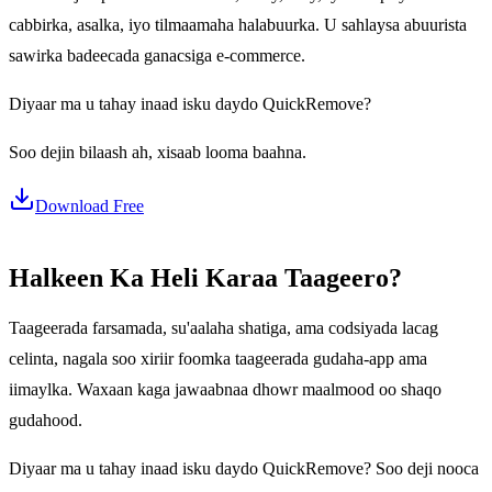
cabbirka, asalka, iyo tilmaamaha halabuurka. U sahlaysa abuurista
sawirka badeecada ganacsiga e-commerce.
Diyaar ma u tahay inaad isku daydo QuickRemove?
Soo dejin bilaash ah, xisaab looma baahna.
Download Free
Halkeen Ka Heli Karaa Taageero?
Taageerada farsamada, su'aalaha shatiga, ama codsiyada lacag
celinta, nagala soo xiriir foomka taageerada gudaha-app ama
iimaylka. Waxaan kaga jawaabnaa dhowr maalmood oo shaqo
gudahood.
Diyaar ma u tahay inaad isku daydo QuickRemove? Soo deji nooca