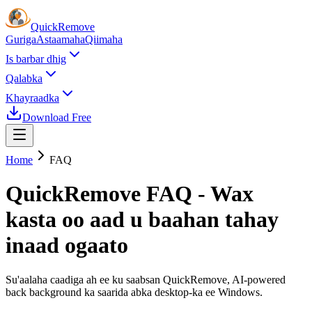
Quick
Remove
Guriga
Astaamaha
Qiimaha
Is barbar dhig
Qalabka
Khayraadka
Download Free
Home
FAQ
QuickRemove FAQ - Wax
kasta oo aad u baahan tahay
inaad ogaato
Su'aalaha caadiga ah ee ku saabsan QuickRemove, AI-powered
back background ka saarida abka desktop-ka ee Windows.