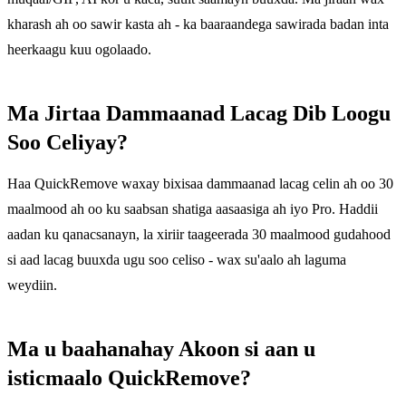
kharash ah oo sawir kasta ah - ka baaraandega sawirada badan inta
heerkaagu kuu ogolaado.
Ma Jirtaa Dammaanad Lacag Dib Loogu
Soo Celiyay?
Haa QuickRemove waxay bixisaa dammaanad lacag celin ah oo 30
maalmood ah oo ku saabsan shatiga aasaasiga ah iyo Pro. Haddii
aadan ku qanacsanayn, la xiriir taageerada 30 maalmood gudahood
si aad lacag buuxda ugu soo celiso - wax su'aalo ah laguma
weydiin.
Ma u baahanahay Akoon si aan u
isticmaalo QuickRemove?