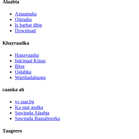
Alaabta
Astaamaha
Qiimaha
Is barbar dhig
Download
Khayraadka
Hagayaasha
Isticmaal Kiisas
Blog
Qalabka
Warshadahaaga
caanka ah
vs saar.bg
Ka saar asalka
Sawirada Alaabta
Sawirada Baasaboorka
Taageero