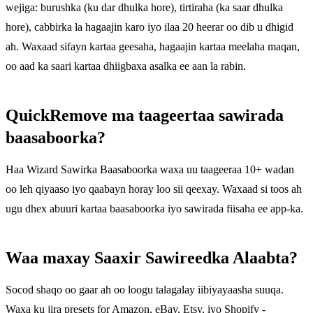
wejiga: burushka (ku dar dhulka hore), tirtiraha (ka saar dhulka
hore), cabbirka la hagaajin karo iyo ilaa 20 heerar oo dib u dhigid
ah. Waxaad sifayn kartaa geesaha, hagaajin kartaa meelaha maqan,
oo aad ka saari kartaa dhiigbaxa asalka ee aan la rabin.
QuickRemove ma taageertaa sawirada
baasaboorka?
Haa Wizard Sawirka Baasaboorka waxa uu taageeraa 10+ wadan
oo leh qiyaaso iyo qaabayn horay loo sii qeexay. Waxaad si toos ah
ugu dhex abuuri kartaa baasaboorka iyo sawirada fiisaha ee app-ka.
Waa maxay Saaxir Sawireedka Alaabta?
Socod shaqo oo gaar ah oo loogu talagalay iibiyayaasha suuqa.
Waxa ku jira presets for Amazon, eBay, Etsy, iyo Shopify -