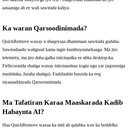
aasaasiga ah ee wali sawirada kaliya.
Ka waran Qarsoodinimada?
QuickRemove waxay u shaqeysaa dhammaan sawirada gudaha.
Sawiradaadu waligood kama tagin kumbuyuutarkaaga. Ma jiro
telemetry, ma jiro daba-galka isticmaalka ee abka desktop-ka.
Firfircoonida shatiga waxay isticmaashaa xogta ugu yar (aqoonsiga
mashiinka, furaha shatiga). Faahfaahin buuxda ka eeg
siyaasaddayada Qarsoonnimada.
Ma Tafatiran Karaa Maaskarada Kadib
Habaynta AI?
Haa QuickRemove waxaa ka mid ah qalabka wax ka beddelka