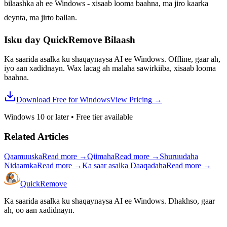
bilaashka ah ee Windows - xisaab looma baahna, ma jiro kaarka
deynta, ma jirto ballan.
Isku day QuickRemove
Bilaash
Ka saarida asalka ku shaqaynaysa AI ee Windows. Offline, gaar ah,
iyo aan xadidnayn. Wax lacag ah malaha sawirkiiba, xisaab looma
baahna.
Download Free for Windows
View Pricing
→
Windows 10 or later
•
Free tier available
Related Articles
Qaamuuska
Read more
→
Qiimaha
Read more
→
Shuruudaha
Nidaamka
Read more
→
Ka saar asalka Daaqadaha
Read more
→
Quick
Remove
Ka saarida asalka ku shaqaynaysa AI ee Windows. Dhakhso, gaar
ah, oo aan xadidnayn.