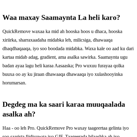
Waa maxay Saamaynta La heli karo?
QuickRemove waxaa ka mid ah hooska hoos u dhaca, hooska
xiriirka, sharraxaadaha midabka leh, milicsiga, dhawaaqa
dhaqdhaqaaqa, iyo soo boodada midabka. Waxa kale oo aad ku dari
kartaa midab adag, gradient, ama asalka sawirka. Saamaynta ugu
badan ayaa lagu heli karaa Aasaaska; Pro wuxuu furayaa qolka
buuxa oo ay ku jiraan dhawaaqa dhawaaqa iyo xulashooyinka
horumarsan.
Degdeg ma ka saari karaa muuqaalada
asalka ah?
Haa - oo leh Pro. QuickRemove Pro waxay taageertaa gelinta iyo
soo saarista fiidiyowga iyo GIF. Taageerada bilaashka ah iyo