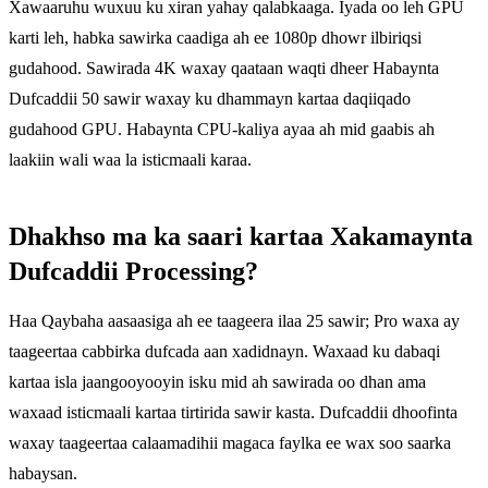
Xawaaruhu wuxuu ku xiran yahay qalabkaaga. Iyada oo leh GPU
karti leh, habka sawirka caadiga ah ee 1080p dhowr ilbiriqsi
gudahood. Sawirada 4K waxay qaataan waqti dheer Habaynta
Dufcaddii 50 sawir waxay ku dhammayn kartaa daqiiqado
gudahood GPU. Habaynta CPU-kaliya ayaa ah mid gaabis ah
laakiin wali waa la isticmaali karaa.
Dhakhso ma ka saari kartaa Xakamaynta
Dufcaddii Processing?
Haa Qaybaha aasaasiga ah ee taageera ilaa 25 sawir; Pro waxa ay
taageertaa cabbirka dufcada aan xadidnayn. Waxaad ku dabaqi
kartaa isla jaangooyooyin isku mid ah sawirada oo dhan ama
waxaad isticmaali kartaa tirtirida sawir kasta. Dufcaddii dhoofinta
waxay taageertaa calaamadihii magaca faylka ee wax soo saarka
habaysan.