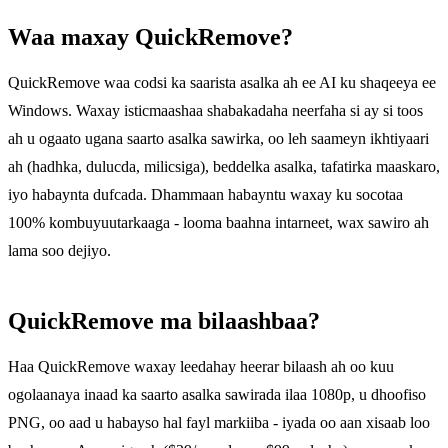
Waa maxay QuickRemove?
QuickRemove waa codsi ka saarista asalka ah ee AI ku shaqeeya ee
Windows. Waxay isticmaashaa shabakadaha neerfaha si ay si toos
ah u ogaato ugana saarto asalka sawirka, oo leh saameyn ikhtiyaari
ah (hadhka, dulucda, milicsiga), beddelka asalka, tafatirka maaskaro,
iyo habaynta dufcada. Dhammaan habayntu waxay ku socotaa
100% kombuyuutarkaaga - looma baahna intarneet, wax sawiro ah
lama soo dejiyo.
QuickRemove ma bilaashbaa?
Haa QuickRemove waxay leedahay heerar bilaash ah oo kuu
ogolaanaya inaad ka saarto asalka sawirada ilaa 1080p, u dhoofiso
PNG, oo aad u habayso hal fayl markiiba - iyada oo aan xisaab loo