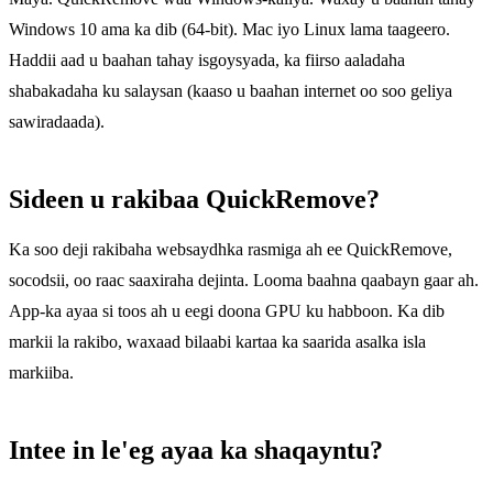
Windows 10 ama ka dib (64-bit). Mac iyo Linux lama taageero.
Haddii aad u baahan tahay isgoysyada, ka fiirso aaladaha
shabakadaha ku salaysan (kaaso u baahan internet oo soo geliya
sawiradaada).
Sideen u rakibaa QuickRemove?
Ka soo deji rakibaha websaydhka rasmiga ah ee QuickRemove,
socodsii, oo raac saaxiraha dejinta. Looma baahna qaabayn gaar ah.
App-ka ayaa si toos ah u eegi doona GPU ku habboon. Ka dib
markii la rakibo, waxaad bilaabi kartaa ka saarida asalka isla
markiiba.
Intee in le'eg ayaa ka shaqayntu?