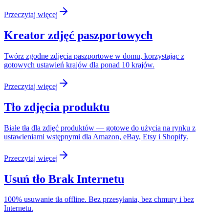
Przeczytaj więcej
Kreator zdjęć paszportowych
Twórz zgodne zdjęcia paszportowe w domu, korzystając z
gotowych ustawień krajów dla ponad 10 krajów.
Przeczytaj więcej
Tło zdjęcia produktu
Białe tła dla zdjęć produktów — gotowe do użycia na rynku z
ustawieniami wstępnymi dla Amazon, eBay, Etsy i Shopify.
Przeczytaj więcej
Usuń tło Brak Internetu
100% usuwanie tła offline. Bez przesyłania, bez chmury i bez
Internetu.