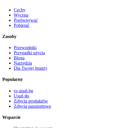
Cechy
Wycena
Porównywać
Pobierać
Zasoby
Przewodniki
Przypadki użycia
Bloga
Narzędzia
Dla Twojej branży
Popularny
vs usuń.bg
Usuń tło
Zdjęcia produktów
Zdjęcia paszportowe
Wsparcie