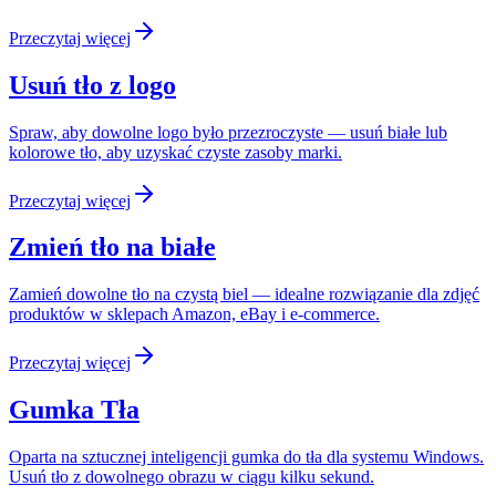
Przeczytaj więcej
Usuń tło z logo
Spraw, aby dowolne logo było przezroczyste — usuń białe lub
kolorowe tło, aby uzyskać czyste zasoby marki.
Przeczytaj więcej
Zmień tło na białe
Zamień dowolne tło na czystą biel — idealne rozwiązanie dla zdjęć
produktów w sklepach Amazon, eBay i e-commerce.
Przeczytaj więcej
Gumka Tła
Oparta na sztucznej inteligencji gumka do tła dla systemu Windows.
Usuń tło z dowolnego obrazu w ciągu kilku sekund.