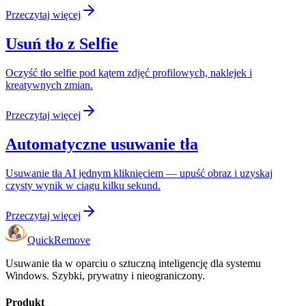
Przeczytaj więcej
Usuń tło z Selfie
Oczyść tło selfie pod kątem zdjęć profilowych, naklejek i
kreatywnych zmian.
Przeczytaj więcej
Automatyczne usuwanie tła
Usuwanie tła AI jednym kliknięciem — upuść obraz i uzyskaj
czysty wynik w ciągu kilku sekund.
Przeczytaj więcej
Quick
Remove
Usuwanie tła w oparciu o sztuczną inteligencję dla systemu
Windows. Szybki, prywatny i nieograniczony.
Produkt