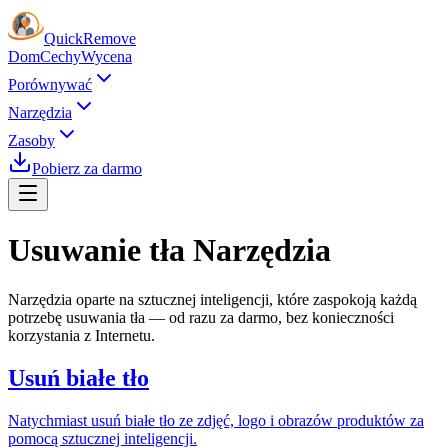
Quick
Remove
Dom
Cechy
Wycena
Porównywać
Narzędzia
Zasoby
Pobierz za darmo
Usuwanie tła
Narzędzia
Narzędzia oparte na sztucznej inteligencji, które zaspokoją każdą
potrzebę usuwania tła — od razu za darmo, bez konieczności
korzystania z Internetu.
Usuń białe tło
Natychmiast usuń białe tło ze zdjęć, logo i obrazów produktów za
pomocą sztucznej inteligencji.