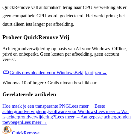
QuickRemove valt automatisch terug naar CPU-verwerking als er
geen compatibele GPU wordt gedetecteerd. Het werkt prima; het
duurt alleen iets langer per afbeelding.
Probeer QuickRemove
Vrij
Achtergrondverwijdering op basis van AI voor Windows. Offline,
privé en onbeperkt. Geen kosten per afbeelding, geen account
vereist.
Gratis downloaden voor Windows
Bekijk prijzen
→
Windows 10 of hoger
•
Gratis niveau beschikbaar
Gerelateerde artikelen
Hoe maak je een transparante PNG
Lees meer
→
Beste
achtergrondverwijderingssoftware voor Windows
Lees meer
→
Wat
is achtergrondverwijdering?
Lees meer
→
Aangepaste achtergronden
toevoegen
Lees meer
→
Quick
Remove