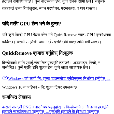
हटाउने समावेश गर्दछ। कुनै वाटरमार्क छैन, कुनै दैनिक सीमा छैन। सशुल्क
तहहरूले उच्च रिजोलुसन, ब्याच प्रशोधन, प्रभावहरू, र थप थप्छन्।
यदि मसँग GPU छैन भने के हुन्छ?
यदि कुनै मिल्दो GPU फेला परेन भने QuickRemove स्वतः CPU प्रशोधनमा
फर्किन्छ। यसले राम्रोसँग काम गर्छ - प्रति छवि मात्र अलि बढी लाग्छ।
QuickRemove प्रयास गर्नुहोस्
नि:शुल्क
विन्डोजको लागि एआई-संचालित पृष्ठभूमि हटाउने। अफलाइन, निजी, र
असीमित। कुनै प्रति-छवि शुल्क छैन, कुनै खाता आवश्यक छैन।
Windows को लागी नि: शुल्क डाउनलोड गर्नुहोस्
मूल्य निर्धारण हेर्नुहोस्
→
Windows 10 वा पछिको
•
नि: शुल्क टियर उपलब्ध छ
सम्बन्धित लेखहरू
कसरी पारदर्शी PNG बनाउने
थप पढ्नुहोस्
→
विन्डोजको लागि उत्तम पृष्ठभूमि
हटाउने सफ्टवेयर
थप पढ्नुहोस्
→
पृष्ठभूमि हटाउने के हो?
थप पढ्नुहोस्