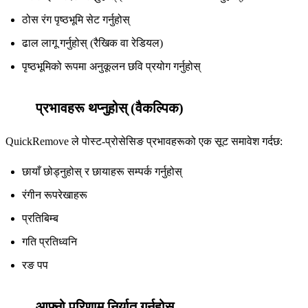
ठोस रंग पृष्ठभूमि सेट गर्नुहोस्
ढाल लागू गर्नुहोस् (रैखिक वा रेडियल)
पृष्ठभूमिको रूपमा अनुकूलन छवि प्रयोग गर्नुहोस्
प्रभावहरू थप्नुहोस् (वैकल्पिक)
6
QuickRemove ले पोस्ट-प्रोसेसिङ प्रभावहरूको एक सूट समावेश गर्दछ:
छायाँ छोड्नुहोस् र छायाहरू सम्पर्क गर्नुहोस्
रंगीन रूपरेखाहरू
प्रतिबिम्ब
गति प्रतिध्वनि
रङ पप
आफ्नो परिणाम निर्यात गर्नुहोस्