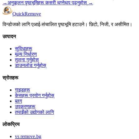
→
अनुकूलन पृष्ठभूमिहरू कसरी थप्ने
थप पढ्नुहोस्
→
Quick
Remove
विन्डोजको लागि एआई-संचालित पृष्ठभूमि हटाउने। छिटो, निजी, र असीमित।
उत्पादन
सुविधाहरू
मूल्य निर्धारण
तुलना गर्नुहोस्
डाउनलोड गर्नुहोस्
स्रोतहरू
गाइडहरू
केसहरू प्रयोग गर्नुहोस्
ब्लग
उपकरणहरू
तपाईंको उद्योगको लागि
लोकप्रिय
vs remove.bg