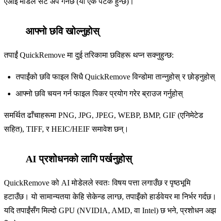
एआई मोडेल सेट अप गर्नेछ (यो एक पटक हुन्छ)।
आफ्नो छवि खोल्नुहोस्
2
तपाईं QuickRemove मा दुई तरिकामा छविहरू थप्न सक्नुहुन्छ:
तपाईंको छवि फाइल सिधै QuickRemove विन्डोमा तान्नुहोस् र छोड्नुहोस्
आफ्नो छवि चयन गर्न फाइल पिकर प्रयोग गरेर ब्राउज गर्नुहोस्
समर्थित ढाँचाहरूमा PNG, JPG, JPEG, WEBP, BMP, GIF (एनिमेटेड
सहित), TIFF, र HEIC/HEIF समावेश छन्।
AI प्रशोधनको लागि पर्खनुहोस्
3
QuickRemove को AI मोडेलले स्वतः विषय पत्ता लगाउँछ र पृष्ठभूमि
हटाउँछ। यो सामान्यतया केहि सेकेन्ड लाग्छ, तपाइँको हार्डवेयर मा निर्भर गर्दछ।
यदि तपाईंसँग मिल्दो GPU (NVIDIA, AMD, वा Intel) छ भने, प्रशोधन अझ