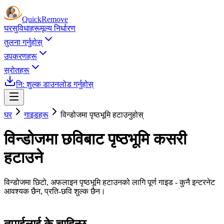
Quick
Remove
घर
सुविधाहरू
मूल्य निर्धारण
तुलना गर्नुहोस्
उपकरणहरू
स्रोतहरू
नि: शुल्क डाउनलोड गर्नुहोस्
घर
गाइडहरू
विन्डोजमा पृष्ठभूमि हटाउनुहोस्
विन्डोजमा छविबाट पृष्ठभूमि कसरी
हटाउने
विन्डोजमा छिटो, अफलाइन पृष्ठभूमि हटाउनको लागि पूर्ण गाइड - कुनै इन्टरनेट
आवश्यक छैन, प्रति-छवि शुल्क छैन।
तपाईलाई के चाहिन्छ