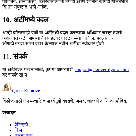
पाहिजेत. अस्वीकरण, उत्तरदायित्वाची मर्यादा आणि शासित कायदा यासंबंधीचे
विभाग संपुष्टात आले आहेत.
10. अटींमध्ये बदल
आम्ही कोणत्याही वेळी या अटींमध्ये बदल करण्याचा अधिकार राखून ठेवतो.
अद्ययावत अटी आमच्या वेबसाइटवर पोस्ट केल्या जातील. बदलांनंतर
सॉफ्टवेअरचा सतत वापर केल्यास नवीन अटींचा स्वीकार होतो.
11. संपर्क
या अटींबद्दल प्रश्नांसाठी, कृपया आमच्याशी
support@convertifypro.com
वर संपर्क साधा.
Quick
Remove
विंडोजसाठी एआय-चालित पार्श्वभूमी काढणे. जलद, खाजगी आणि अमर्यादित.
उत्पादन
वैशिष्ट्ये
किंमत
तुलना करा