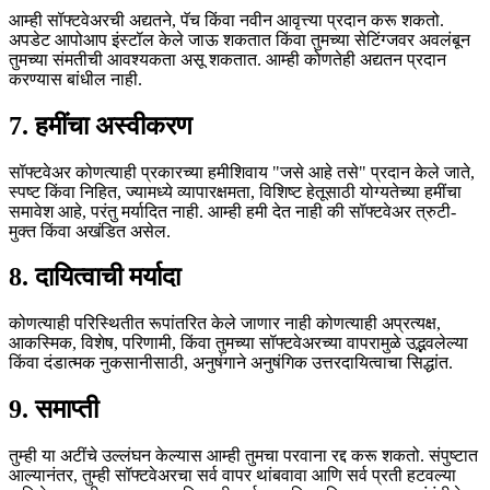
आम्ही सॉफ्टवेअरची अद्यतने, पॅच किंवा नवीन आवृत्त्या प्रदान करू शकतो.
अपडेट आपोआप इंस्टॉल केले जाऊ शकतात किंवा तुमच्या सेटिंग्जवर अवलंबून
तुमच्या संमतीची आवश्यकता असू शकतात. आम्ही कोणतेही अद्यतन प्रदान
करण्यास बांधील नाही.
7. हमींचा अस्वीकरण
सॉफ्टवेअर कोणत्याही प्रकारच्या हमीशिवाय "जसे आहे तसे" प्रदान केले जाते,
स्पष्ट किंवा निहित, ज्यामध्ये व्यापारक्षमता, विशिष्ट हेतूसाठी योग्यतेच्या हमींचा
समावेश आहे, परंतु मर्यादित नाही. आम्ही हमी देत ​​नाही की सॉफ्टवेअर त्रुटी-
मुक्त किंवा अखंडित असेल.
8. दायित्वाची मर्यादा
कोणत्याही परिस्थितीत रूपांतरित केले जाणार नाही कोणत्याही अप्रत्यक्ष,
आकस्मिक, विशेष, परिणामी, किंवा तुमच्या सॉफ्टवेअरच्या वापरामुळे उद्भवलेल्या
किंवा दंडात्मक नुकसानीसाठी, अनुषंगाने अनुषंगिक उत्तरदायित्वाचा सिद्धांत.
9. समाप्ती
तुम्ही या अटींचे उल्लंघन केल्यास आम्ही तुमचा परवाना रद्द करू शकतो. संपुष्टात
आल्यानंतर, तुम्ही सॉफ्टवेअरचा सर्व वापर थांबवावा आणि सर्व प्रती हटवल्या