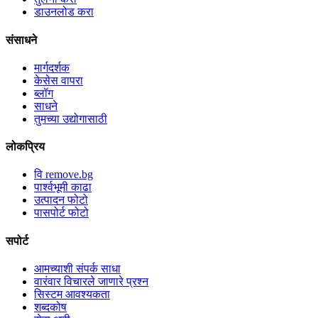
डाउनलोड करा
संसाधने
मार्गदर्शक
केसेस वापरा
ब्लॉग
साधने
तुमच्या उद्योगासाठी
लोकप्रिय
वि remove.bg
पार्श्वभूमी काढा
उत्पादन फोटो
पासपोर्ट फोटो
सपोर्ट
आमच्याशी संपर्क साधा
वारंवार विचारले जाणारे प्रश्न
सिस्टम आवश्यकता
शब्दकोष