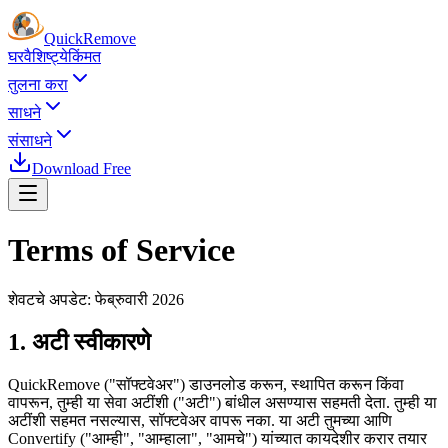
Quick
Remove
घर
वैशिष्ट्ये
किंमत
तुलना करा
साधने
संसाधने
Download Free
Terms of Service
शेवटचे अपडेट: फेब्रुवारी 2026
1. अटी स्वीकारणे
QuickRemove ("सॉफ्टवेअर") डाउनलोड करून, स्थापित करून किंवा
वापरून, तुम्ही या सेवा अटींशी ("अटी") बांधील असण्यास सहमती देता. तुम्ही या
अटींशी सहमत नसल्यास, सॉफ्टवेअर वापरू नका. या अटी तुमच्या आणि
Convertify ("आम्ही", "आम्हाला", "आमचे") यांच्यात कायदेशीर करार तयार