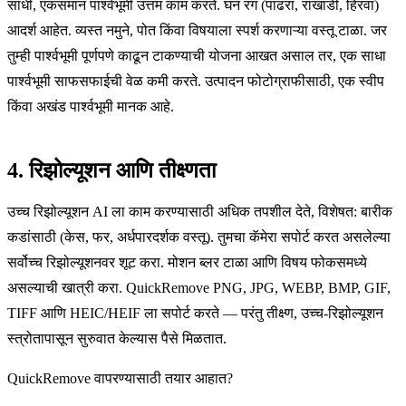
साधी, एकसमान पार्श्वभूमी उत्तम काम करते. घन रंग (पांढरा, राखाडी, हिरवा)
आदर्श आहेत. व्यस्त नमुने, पोत किंवा विषयाला स्पर्श करणाऱ्या वस्तू टाळा. जर
तुम्ही पार्श्वभूमी पूर्णपणे काढून टाकण्याची योजना आखत असाल तर, एक साधा
पार्श्वभूमी साफसफाईची वेळ कमी करते. उत्पादन फोटोग्राफीसाठी, एक स्वीप
किंवा अखंड पार्श्वभूमी मानक आहे.
4. रिझोल्यूशन आणि तीक्ष्णता
उच्च रिझोल्यूशन AI ला काम करण्यासाठी अधिक तपशील देते, विशेषत: बारीक
कडांसाठी (केस, फर, अर्धपारदर्शक वस्तू). तुमचा कॅमेरा सपोर्ट करत असलेल्या
सर्वोच्च रिझोल्यूशनवर शूट करा. मोशन ब्लर टाळा आणि विषय फोकसमध्ये
असल्याची खात्री करा. QuickRemove PNG, JPG, WEBP, BMP, GIF,
TIFF आणि HEIC/HEIF ला सपोर्ट करते — परंतु तीक्ष्ण, उच्च-रिझोल्यूशन
स्त्रोतापासून सुरुवात केल्यास पैसे मिळतात.
QuickRemove वापरण्यासाठी तयार आहात?