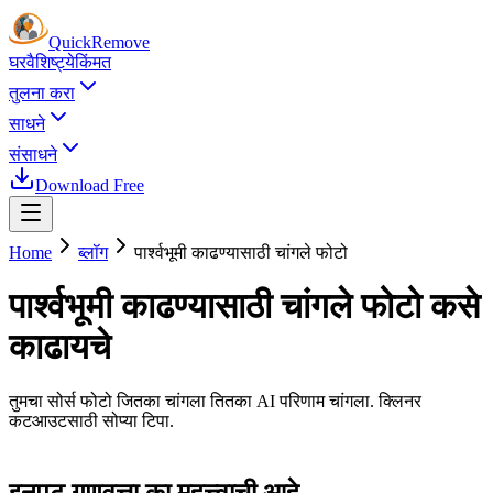
Quick
Remove
घर
वैशिष्ट्ये
किंमत
तुलना करा
साधने
संसाधने
Download Free
Home
ब्लॉग
पार्श्वभूमी काढण्यासाठी चांगले फोटो
पार्श्वभूमी काढण्यासाठी चांगले फोटो कसे
काढायचे
तुमचा सोर्स फोटो जितका चांगला तितका AI परिणाम चांगला. क्लिनर
कटआउटसाठी सोप्या टिपा.
इनपुट गुणवत्ता का महत्त्वाची आहे