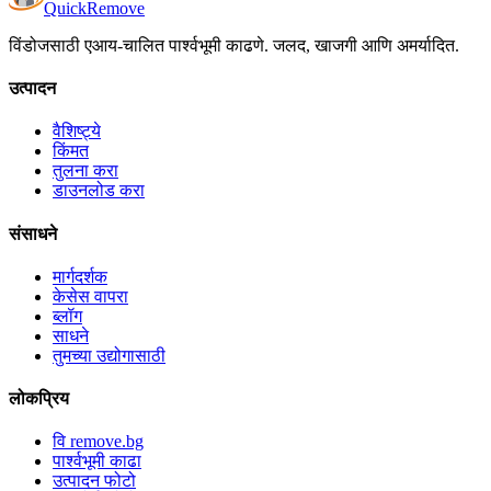
Quick
Remove
विंडोजसाठी एआय-चालित पार्श्वभूमी काढणे. जलद, खाजगी आणि अमर्यादित.
उत्पादन
वैशिष्ट्ये
किंमत
तुलना करा
डाउनलोड करा
संसाधने
मार्गदर्शक
केसेस वापरा
ब्लॉग
साधने
तुमच्या उद्योगासाठी
लोकप्रिय
वि remove.bg
पार्श्वभूमी काढा
उत्पादन फोटो