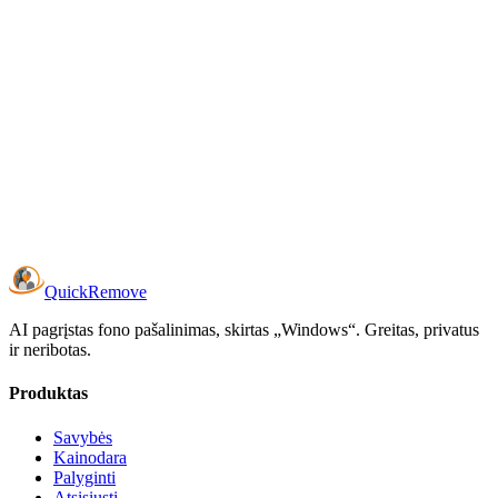
Ar galiu išbandyti prieš perkant?
Quick
Remove
AI pagrįstas fono pašalinimas, skirtas „Windows“. Greitas, privatus
ir neribotas.
Produktas
Savybės
Kainodara
Palyginti
Atsisiųsti