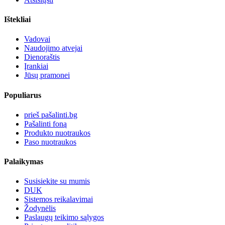
Ištekliai
Vadovai
Naudojimo atvejai
Dienoraštis
Įrankiai
Jūsų pramonei
Populiarus
prieš pašalinti.bg
Pašalinti foną
Produkto nuotraukos
Paso nuotraukos
Palaikymas
Susisiekite su mumis
DUK
Sistemos reikalavimai
Žodynėlis
Paslaugų teikimo sąlygos