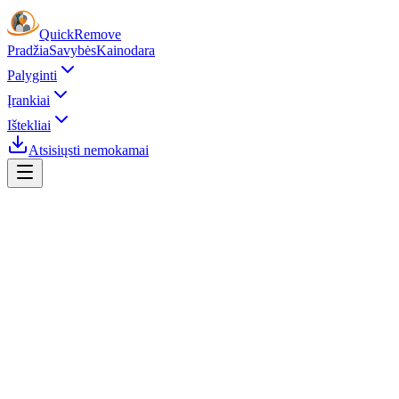
Quick
Remove
Pradžia
Savybės
Kainodara
Palyginti
Įrankiai
Ištekliai
Atsisiųsti nemokamai