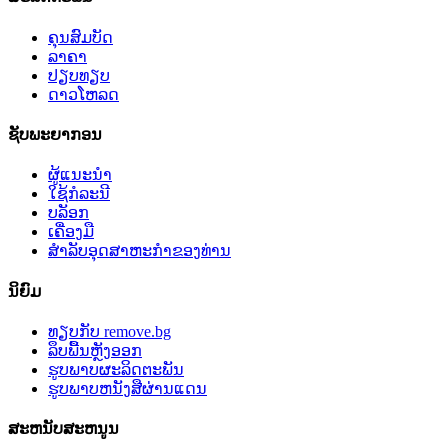
ຄຸນສົມບັດ
ລາຄາ
ປຽບທຽບ
ດາວໂຫລດ
ຊັບພະຍາກອນ
ຜູ້ແນະນຳ
ໃຊ້ກໍລະນີ
ບລັອກ
ເຄື່ອງມື
ສໍາລັບອຸດສາຫະກໍາຂອງທ່ານ
ນິຍົມ
ທຽບກັບ remove.bg
ລຶບພື້ນຫຼັງອອກ
ຮູບພາບຜະລິດຕະພັນ
ຮູບພາບຫນັງສືຜ່ານແດນ
ສະຫນັບສະຫນູນ