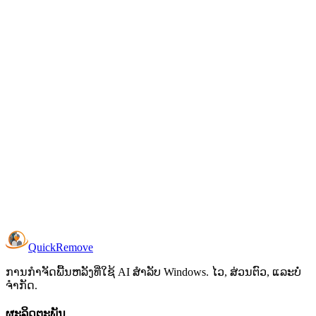
ຂ້ອຍຕ້ອງການ GPU ທີ່ມີປະສິດທິພາບບໍ?
ຮູບ​ແບບ​ຮູບ​ແບບ​ໃດ​ທີ່​ສະ​ຫນັບ​ສະ​ຫນູນ​?
ຂ້ອຍສາມາດປະມວນຜົນຫຼາຍຮູບພ້ອມກັນໄດ້ບໍ?
ໃບອະນຸຍາດເຮັດວຽກແນວໃດ?
ຂ້ອຍສາມາດລອງມັນກ່ອນຊື້ໄດ້ບໍ?
Quick
Remove
ການກໍາຈັດພື້ນຫລັງທີ່ໃຊ້ AI ສໍາລັບ Windows. ໄວ, ສ່ວນຕົວ, ແລະບໍ່
ຈໍາກັດ.
ຜະລິດຕະພັນ