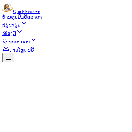
Quick
Remove
ບ້ານ
ຄຸນສົມບັດ
ລາຄາ
ປຽບທຽບ
ເຄື່ອງມື
ຊັບພະຍາກອນ
ດາວໂຫຼດຟຣີ