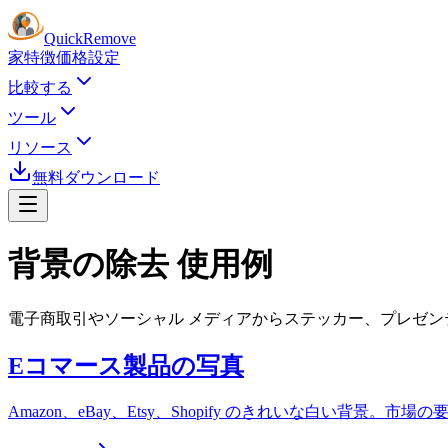
Quick
Remove
家
特徴
価格設定
比較する
ツール
リソース
無料ダウンロード
背景の除去
使用例
電子商取引やソーシャル メディアからステッカー、プレゼンテー
Eコマース製品の写真
Amazon、eBay、Etsy、Shopify のきれいな白い背景