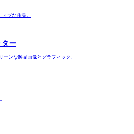
ティブな作品。
レター
クリーンな製品画像とグラフィック。
。