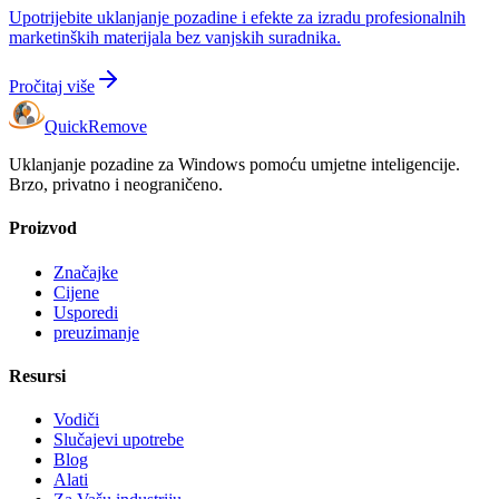
Upotrijebite uklanjanje pozadine i efekte za izradu profesionalnih
marketinških materijala bez vanjskih suradnika.
Pročitaj više
Quick
Remove
Uklanjanje pozadine za Windows pomoću umjetne inteligencije.
Brzo, privatno i neograničeno.
Proizvod
Značajke
Cijene
Usporedi
preuzimanje
Resursi
Vodiči
Slučajevi upotrebe
Blog
Alati