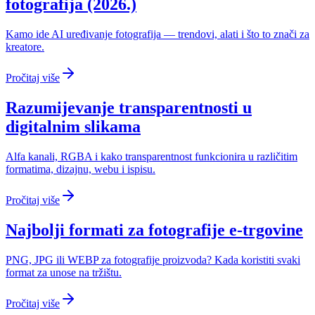
fotografija (2026.)
Kamo ide AI uređivanje fotografija — trendovi, alati i što to znači za
kreatore.
Pročitaj više
Razumijevanje transparentnosti u
digitalnim slikama
Alfa kanali, RGBA i kako transparentnost funkcionira u različitim
formatima, dizajnu, webu i ispisu.
Pročitaj više
Najbolji formati za fotografije e-trgovine
PNG, JPG ili WEBP za fotografije proizvoda? Kada koristiti svaki
format za unose na tržištu.
Pročitaj više