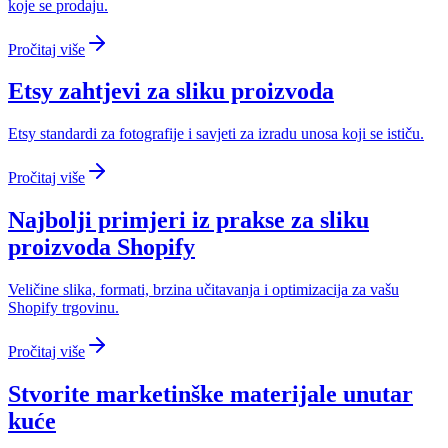
koje se prodaju.
Pročitaj više
Etsy zahtjevi za sliku proizvoda
Etsy standardi za fotografije i savjeti za izradu unosa koji se ističu.
Pročitaj više
Najbolji primjeri iz prakse za sliku
proizvoda Shopify
Veličine slika, formati, brzina učitavanja i optimizacija za vašu
Shopify trgovinu.
Pročitaj više
Stvorite marketinške materijale unutar
kuće