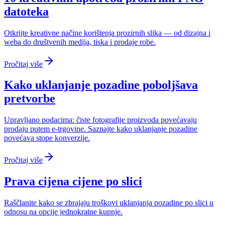
datoteka
Otkrijte kreativne načine korištenja prozirnih slika — od dizajna i
weba do društvenih medija, tiska i prodaje robe.
Pročitaj više
Kako uklanjanje pozadine poboljšava
pretvorbe
Upravljano podacima: čiste fotografije proizvoda povećavaju
prodaju putem e-trgovine. Saznajte kako uklanjanje pozadine
povećava stope konverzije.
Pročitaj više
Prava cijena cijene po slici
Raščlanite kako se zbrajaju troškovi uklanjanja pozadine po slici u
odnosu na opcije jednokratne kupnje.