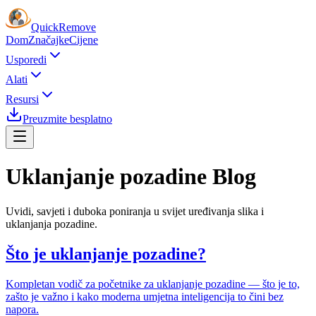
Quick
Remove
Dom
Značajke
Cijene
Usporedi
Alati
Resursi
Preuzmite besplatno
Uklanjanje pozadine
Blog
Uvidi, savjeti i duboka poniranja u svijet uređivanja slika i
uklanjanja pozadine.
Što je uklanjanje pozadine?
Kompletan vodič za početnike za uklanjanje pozadine — što je to,
zašto je važno i kako moderna umjetna inteligencija to čini bez
napora.