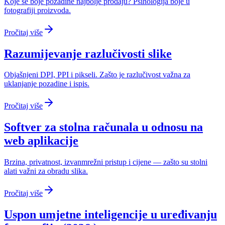
Koje se boje pozadine najbolje prodaju? Psihologija boje u
fotografiji proizvoda.
Pročitaj više
Razumijevanje razlučivosti slike
Objašnjeni DPI, PPI i pikseli. Zašto je razlučivost važna za
uklanjanje pozadine i ispis.
Pročitaj više
Softver za stolna računala u odnosu na
web aplikacije
Brzina, privatnost, izvanmrežni pristup i cijene — zašto su stolni
alati važni za obradu slika.
Pročitaj više
Uspon umjetne inteligencije u uređivanju