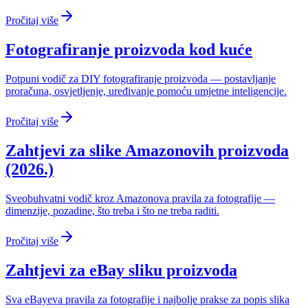
Pročitaj više
Fotografiranje proizvoda kod kuće
Potpuni vodič za DIY fotografiranje proizvoda — postavljanje
proračuna, osvjetljenje, uređivanje pomoću umjetne inteligencije.
Pročitaj više
Zahtjevi za slike Amazonovih proizvoda
(2026.)
Sveobuhvatni vodič kroz Amazonova pravila za fotografije —
dimenzije, pozadine, što treba i što ne treba raditi.
Pročitaj više
Zahtjevi za eBay sliku proizvoda
Sva eBayeva pravila za fotografije i najbolje prakse za popis slika