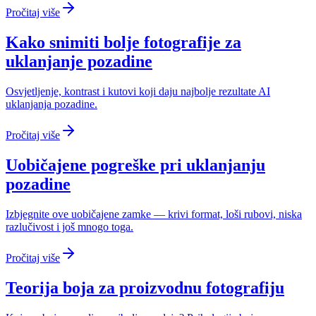
Pročitaj više
Kako snimiti bolje fotografije za
uklanjanje pozadine
Osvjetljenje, kontrast i kutovi koji daju najbolje rezultate AI
uklanjanja pozadine.
Pročitaj više
Uobičajene pogreške pri uklanjanju
pozadine
Izbjegnite ove uobičajene zamke — krivi format, loši rubovi, niska
razlučivost i još mnogo toga.
Pročitaj više
Teorija boja za proizvodnu fotografiju