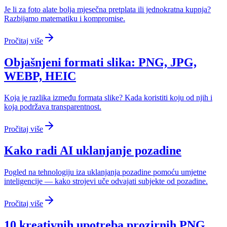
Je li za foto alate bolja mjesečna pretplata ili jednokratna kupnja?
Razbijamo matematiku i kompromise.
Pročitaj više
Objašnjeni formati slika: PNG, JPG,
WEBP, HEIC
Koja je razlika između formata slike? Kada koristiti koju od njih i
koja podržava transparentnost.
Pročitaj više
Kako radi AI uklanjanje pozadine
Pogled na tehnologiju iza uklanjanja pozadine pomoću umjetne
inteligencije — kako strojevi uče odvajati subjekte od pozadine.
Pročitaj više
10 kreativnih upotreba prozirnih PNG