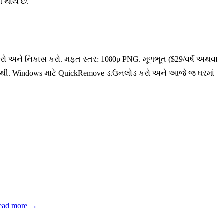
શ થાય છે.
ો અને નિકાસ કરો. મફત સ્તર: 1080p PNG. મૂળભૂત ($29/વર્ષ અથવા
 નથી. Windows માટે QuickRemove ડાઉનલોડ કરો અને આજે જ ઘરમાં
ead more
→