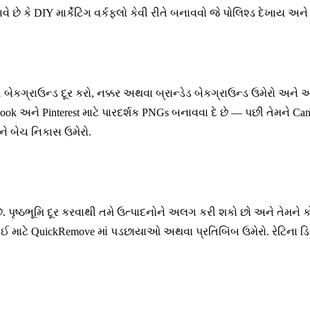
છે કે DIY માર્કેટિંગ વર્કફ્લો કેવી રીતે બનાવવો જે પોલિશ્ડ દેખાય અ
બેકગ્રાઉન્ડ દૂર કરો, નક્કર અથવા બ્રાન્ડેડ બેકગ્રાઉન્ડ ઉમેરો અને 
ok અને Pinterest માટે પારદર્શક PNGs બનાવવા દે છે — પછી તેમને C
ને બેચ નિકાસ ઉમેરો.
છે. પૃષ્ઠભૂમિ દૂર કરવાથી તમે ઉત્પાદનોને અલગ કરી શકો છો અને તેમને
ઈ માટે QuickRemove માં પડછાયાઓ અથવા પ્રતિબિંબ ઉમેરો. રેટિના ડિસ