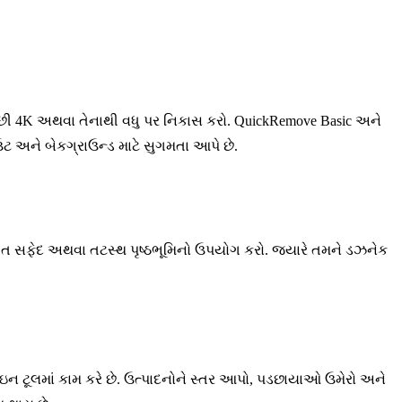
 પછી 4K અથવા તેનાથી વધુ પર નિકાસ કરો. QuickRemove Basic અને
આઉટ અને બેકગ્રાઉન્ડ માટે સુગમતા આપે છે.
સંગત સફેદ અથવા તટસ્થ પૃષ્ઠભૂમિનો ઉપયોગ કરો. જ્યારે તમને ડઝનેક
ન ટૂલમાં કામ કરે છે. ઉત્પાદનોને સ્તર આપો, પડછાયાઓ ઉમેરો અને