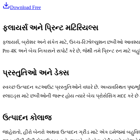
Download Free
ફ્લાયર્સ અને પ્રિન્ટ મટિરિયલ્સ
ફ્લાયર્સ, બ્રોશર અને સંકેત માટે, ઉચ્ચ-રિઝોલ્યુશન છબીઓ આવશ્યક
Pro 4K અને બેચ નિકાસને સપોર્ટ કરે છે, જેથી તમે પ્રિન્ટ રન માટે 
પ્રસ્તુતિઓ અને ડેક્સ
સ્વચ્છ ઉત્પાદન કટઆઉટ પ્રસ્તુતિઓને વધારે છે. અવ્યવસ્થિત પૃષ્ઠભૂ
સ્લાઇડ્સ માટે છબીઓની જરૂર હોય ત્યારે બેચ પ્રોસેસિંગ મદદ કરે છ
ઉત્પાદન કોલાજ
જાહેરાતો, હીરો બેનરો અથવા ઉત્પાદન ગ્રીડ માટે એક ઇમેજમાં બહુ