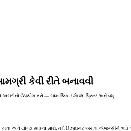
સામગ્રી કેવી રીતે બનાવવી
અને અસરોનો ઉપયોગ કરો — સામાજિક, ઇમેઇલ, પ્રિન્ટ અને વધુ.
ૂર કરવા અને યોગ્ય સાધનો સાથે, તમે ડિઝાઇનર અથવા એજન્સીને ભાડે લી