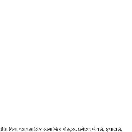
ધા વિના વ્યાવસાયિક સામાજિક પોસ્ટ્સ, ઇમેઇલ બેનર્સ, ફ્લાયર્સ,