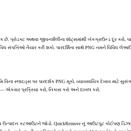
 છે. પ્રોડક્ટ અથવા જીવનશૈલીના શૉટ્સમાંથી બૅકગ્રાઉન્ડ દૂર કરો,
બહુવિધ સંપત્તિઓ તૈયાર કરી શકો. પારદર્શિતા સાથે PNG તમને વિવિધ લે
મિ વિના સ્લાઇડ્સ પર પારદર્શક PNG મૂકો. વ્યાવસાયિક દેખાવ માટે સુ
ે — એકવાર પ્રક્રિયા કરો, નિકાસ કરો અને દાખલ કરો.
વિધ ઉત્પાદન કટઆઉટને જોડો. QuickRemove નું આઉટપુટ કોઈપણ ડિઝાઇ