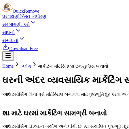
Quick
Remove
ઘર
લક્ષણો
કિંમત નિર્ધારણ
સરખામણી કરો
સાધનો
સંસાધનો
Download Free
Home
બ્લોગ
માર્કેટિંગ મટિરિયલ્સ ઇન-હાઉસ બનાવો
ઘરની અંદર વ્યવસાયિક માર્કેટિંગ 
આઉટસોર્સિંગ વિના પ્રો મટિરિયલ બનાવવા માટે પૃષ્ઠભૂમિ દૂર કરવા 
શા માટે ઘરમાં માર્કેટિંગ સામગ્રી બનાવો
આઉટસોર્સિંગ ડિઝાઇન ખર્ચાળ અને ધીમી છે. AI-સંચાલિત પૃષ્ઠભૂમિ દ