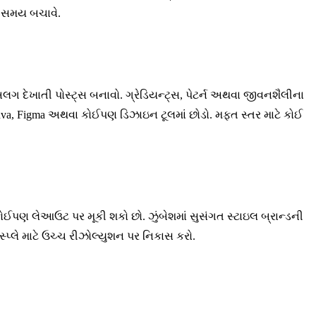
ને સમય બચાવે.
અલગ દેખાતી પોસ્ટ્સ બનાવો. ગ્રેડિયન્ટ્સ, પેટર્ન અથવા જીવનશૈલીના
anva, Figma અથવા કોઈપણ ડિઝાઇન ટૂલમાં છોડો. મફત સ્તર માટે કોઈ
 કોઈપણ લેઆઉટ પર મૂકી શકો છો. ઝુંબેશમાં સુસંગત સ્ટાઇલ બ્રાન્ડની
્પ્લે માટે ઉચ્ચ રીઝોલ્યુશન પર નિકાસ કરો.