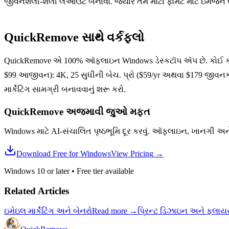
જીવનશૈલી-શૈલી લેઆઉટ બનાવો. જ્યારે તમે મોટા ફોર્મેટ માટે ઇમેજને ઉ
QuickRemove સાથે વર્કફ્લો
QuickRemove એ 100% ઑફલાઇન Windows ડેસ્કટૉપ ઍપ છે. કોઈ ક્લાઉ
$99 આજીવન): 4K, 25 સુધીની બેચ. પ્રો ($59/yr અથવા $179 જીવન
માર્કેટિંગ સામગ્રી બનાવવાનું શરૂ કરો.
QuickRemove અજમાવી જુઓ
મફત
Windows માટે AI-સંચાલિત પૃષ્ઠભૂમિ દૂર કરવું. ઑફલાઇન, ખાનગી 
Download Free for Windows
View Pricing
→
Windows 10 or later
•
Free tier available
Related Articles
ઇમેઇલ માર્કેટિંગ અને બેનરો
Read more
→
પ્રિન્ટ ડિઝાઇન અને ફ્લાયર