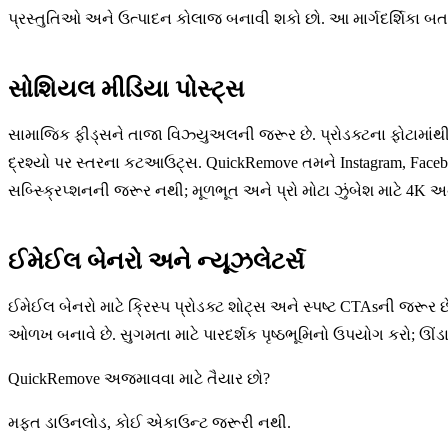
પ્રસ્તુતિઓ અને ઉત્પાદન કોલાજ બનાવી શકો છો. આ માર્ગદર્શિકા બતાવે 
સોશિયલ મીડિયા પોસ્ટ્સ
સામાજિક ફીડ્સને તાજા વિઝ્યુઅલની જરૂર છે. પ્રોડક્ટના ફોટામાંથી 
દ્રશ્યો પર સ્તરના કટઆઉટ્સ. QuickRemove તમને Instagram, Facebo
સબ્સ્ક્રિપ્શનની જરૂર નથી; મૂળભૂત અને પ્રો મોટા ઝુંબેશ માટે 4K અ
ઈમેઈલ બેનરો અને ન્યૂઝલેટર્સ
ઈમેઈલ બેનરો માટે ક્રિસ્પ પ્રોડક્ટ શોટ્સ અને સ્પષ્ટ CTAsની જરૂર 
ઓળખ બનાવે છે. સુગમતા માટે પારદર્શક પૃષ્ઠભૂમિનો ઉપયોગ કરો; ઊંડા
QuickRemove અજમાવવા માટે તૈયાર છો?
મફત ડાઉનલોડ, કોઈ એકાઉન્ટ જરૂરી નથી.