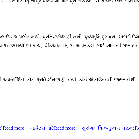
ડાડો ત્યારે વધુ તીવ્ર પરિણામો માટે પ્રો ટાયરમાં AI અપસ્કેલનો સમાવે
ડ અપલોડ નથી, પ્રતિ-ઇમેજ ફી નથી. પૃષ્ઠભૂમિ દૂર કરો, અસરો ઉમેર
કાળ): અમર્યાદિત બેચ, વિડિઓ/GIF, AI અપસ્કેલ. કોઈ ખાતાની જરૂર
અને અમર્યાદિત. કોઈ પ્રતિ-ઈમેજ ફી નથી, કોઈ એકાઉન્ટની જરૂર નથી.
્સ
Read more
→
માર્કેટર્સ માટે
Read more
→
સુસંગત વિઝ્યુઅલ બ્રાન્ડ
R