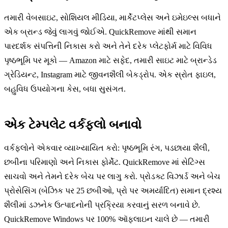
તમારી વેબસાઇટ, સોશિયલ મીડિયા, માર્કેટપ્લેસ અને ઇમેઇલ્સ બધાને
એક બ્રાન્ડ જેવું લાગવું જોઈએ. QuickRemove માંથી સમાન
પારદર્શક સંપત્તિની નિકાસ કરો અને તેને દરેક પ્લેટફોર્મ માટે વિવિધ
પૃષ્ઠભૂમિ પર મૂકો — Amazon માટે સફેદ, તમારી સાઇટ માટે બ્રાન્ડેડ
ગ્રેડિયન્ટ, Instagram માટે જીવનશૈલી બેકડ્રોપ. એક સ્રોત ફાઇલ,
બહુવિધ ઉપયોગના કેસ, બધા સુસંગત.
એક ટેમ્પલેટ વર્કફ્લો બનાવો
વર્કફ્લોને એકવાર વ્યાખ્યાયિત કરો: પૃષ્ઠભૂમિ રંગ, પડછાયા શૈલી,
છબીના પરિમાણો અને નિકાસ ફોર્મેટ. QuickRemove માં સેટિંગ્સ
સાચવો અને તેમને દરેક બેચ પર લાગુ કરો. પ્રોડક્ટ વિઝાર્ડ અને બેચ
પ્રોસેસિંગ (બેઝિક પર 25 છબીઓ, પ્રો પર અમર્યાદિત) સમાન દ્રશ્ય
શૈલીમાં ડઝનેક ઉત્પાદનોની પ્રક્રિયા કરવાનું સરળ બનાવે છે.
QuickRemove Windows પર 100% ઑફલાઇન ચાલે છે — તમારી