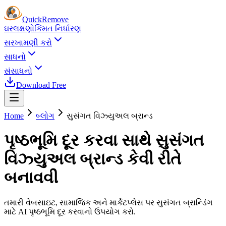
Quick
Remove
ઘર
લક્ષણો
કિંમત નિર્ધારણ
સરખામણી કરો
સાધનો
સંસાધનો
Download Free
Home
બ્લોગ
સુસંગત વિઝ્યુઅલ બ્રાન્ડ
પૃષ્ઠભૂમિ દૂર કરવા સાથે સુસંગત
વિઝ્યુઅલ બ્રાન્ડ કેવી રીતે
બનાવવી
તમારી વેબસાઇટ, સામાજિક અને માર્કેટપ્લેસ પર સુસંગત બ્રાન્ડિંગ
માટે AI પૃષ્ઠભૂમિ દૂર કરવાનો ઉપયોગ કરો.