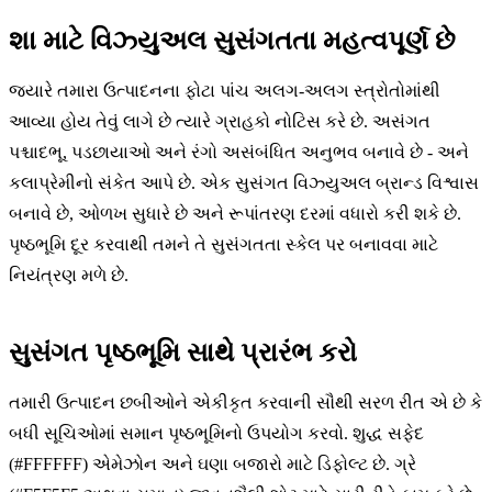
શા માટે વિઝ્યુઅલ સુસંગતતા મહત્વપૂર્ણ છે
જ્યારે તમારા ઉત્પાદનના ફોટા પાંચ અલગ-અલગ સ્ત્રોતોમાંથી
આવ્યા હોય તેવું લાગે છે ત્યારે ગ્રાહકો નોટિસ કરે છે. અસંગત
પશ્ચાદભૂ, પડછાયાઓ અને રંગો અસંબંધિત અનુભવ બનાવે છે - અને
કલાપ્રેમીનો સંકેત આપે છે. એક સુસંગત વિઝ્યુઅલ બ્રાન્ડ વિશ્વાસ
બનાવે છે, ઓળખ સુધારે છે અને રૂપાંતરણ દરમાં વધારો કરી શકે છે.
પૃષ્ઠભૂમિ દૂર કરવાથી તમને તે સુસંગતતા સ્કેલ પર બનાવવા માટે
નિયંત્રણ મળે છે.
સુસંગત પૃષ્ઠભૂમિ સાથે પ્રારંભ કરો
તમારી ઉત્પાદન છબીઓને એકીકૃત કરવાની સૌથી સરળ રીત એ છે કે
બધી સૂચિઓમાં સમાન પૃષ્ઠભૂમિનો ઉપયોગ કરવો. શુદ્ધ સફેદ
(#FFFFFF) એમેઝોન અને ઘણા બજારો માટે ડિફોલ્ટ છે. ગ્રે