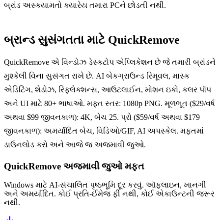
બ્રાંડ અસ્કયામતો ક્યારેય તમારા PCને છોડતી નથી.
બ્રાન્ડ સુસંગતતા માટે QuickRemove
QuickRemove એ વિન્ડોઝ ડેસ્કટોપ એપ્લિકેશન છે જે તમારી બ્રાંડને
મુશ્કેલી વિના સુસંગત રાખે છે. AI બેકગ્રાઉન્ડ રિમૂવલ, માસ્ક
એડિટિંગ, શેડોઝ, રિફ્લેક્શન્સ, આઉટલાઈન, મોશન ઇકો, કલર પૉપ
અને UI માટે 80+ ભાષાઓ. મફત સ્તર: 1080p PNG. મૂળભૂત ($29/વર્ષ
અથવા $99 જીવનકાળ): 4K, બેચ 25. પ્રો ($59/વર્ષ અથવા $179
જીવનકાળ): અમર્યાદિત બેચ, વિડિઓ/GIF, AI અપસ્કેલ. મફતમાં
ડાઉનલોડ કરો અને આજે જ અજમાવી જુઓ.
QuickRemove અજમાવી જુઓ
મફત
Windows માટે AI-સંચાલિત પૃષ્ઠભૂમિ દૂર કરવું. ઑફલાઇન, ખાનગી
અને અમર્યાદિત. કોઈ પ્રતિ-ઈમેજ ફી નથી, કોઈ એકાઉન્ટની જરૂર
નથી.