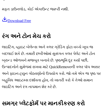
મફત ડાઉનલોડ, કોઈ એકાઉન્ટ જરૂરી નથી.
Download Free
રંગ અને ટોન મેચ કરો
લાઇટિંગ, વ્હાઇટ બેલેન્સ અને કલર ગ્રેડિંગ ફોટા વચ્ચે ખૂબ જ
બદલાઈ શકે છે. તમારી છબીઓમાં સુસંગત કલર પેલેટ અને ટોન
બ્રાન્ડ ઓળખને મજબૂત બનાવે છે. પૃષ્ઠભૂમિ દૂર કર્યા પછી,
ઉત્પાદનોને સુમેળમાં રાખવા માટે QuickRemoveની કલર પૉપ અસર
અને ફાઇન-ટ્યુન ગોઠવણોનો ઉપયોગ કરો. જો તમે એક જ પૃષ્ઠ પર
બહુવિધ આઇટમ્સ દર્શાવતા હોવ, તો ખાતરી કરો કે તેઓ સમાન
લાઇટિંગ અને રંગ તાપમાન શેર કરે છે.
સમગ્ર પ્લેટફોર્મ પર માનકીકરણ કરો