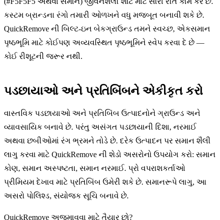
(#F5F5F5 અથવા સમાન) જીવનશૈલી શોટ માટે સારી રીતે કામ કરે છે.
કસ્ટમ બ્રાન્ડના રંગો તમારી ઓળખને વધુ મજબૂત બનાવી શકે છે.
QuickRemove ની બિલ્ટ-ઇન બેકગ્રાઉન્ડ તમને સ્વચ્છ, એકસમાન
પૃષ્ઠભૂમિ માટે કોઈપણ અવ્યવસ્થિત પૃષ્ઠભૂમિને સ્વેપ કરવા દે છે —
કોઈ રીશૂટની જરૂર નથી.
પડછાયાઓ અને પ્રતિબિંબને એકીકૃત કરો
વાસ્તવિક પડછાયાઓ અને પ્રતિબિંબ ઉત્પાદનોને ગ્રાઉન્ડ અને
વ્યાવસાયિક બનાવે છે. પરંતુ અસંગત પડછાયાની દિશા, નરમાઈ
અથવા છબીઓમાં રંગ ભ્રમને તોડે છે. દરેક ઉત્પાદન પર સમાન શૈલી
લાગુ કરવા માટે QuickRemove ની શેડો અસરોનો ઉપયોગ કરો: સમાન
કોણ, સમાન અસ્પષ્ટતા, સમાન નરમાઈ. પ્રો વપરાશકર્તાઓ
પ્રીમિયમ દેખાવ માટે પ્રતિબિંબ ઉમેરી શકે છે. સમાનરૂપે લાગુ, આ
અસરો પોલિશ્ડ, સંયોજક સૂચિ બનાવે છે.
QuickRemove અજમાવવા માટે તૈયાર છો?