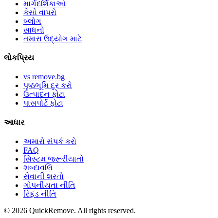
માર્ગદર્શિકાઓ
કેસો વાપરો
બ્લોગ
સાધનો
તમારા ઉદ્યોગ માટે
લોકપ્રિય
vs remove.bg
પૃષ્ઠભૂમિ દૂર કરો
ઉત્પાદન ફોટા
પાસપોર્ટ ફોટા
આધાર
અમારો સંપર્ક કરો
FAQ
સિસ્ટમ જરૂરીયાતો
શબ્દાવલિ
સેવાની શરતો
ગોપનીયતા નીતિ
રિફંડ નીતિ
©
2026
QuickRemove.
All rights reserved.