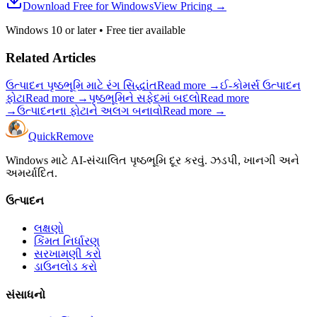
Download Free for Windows
View Pricing
→
Windows 10 or later
•
Free tier available
Related Articles
ઉત્પાદન પૃષ્ઠભૂમિ માટે રંગ સિદ્ધાંત
Read more
→
ઈ-કોમર્સ ઉત્પાદન
ફોટા
Read more
→
પૃષ્ઠભૂમિને સફેદમાં બદલો
Read more
→
ઉત્પાદનના ફોટાને અલગ બનાવો
Read more
→
Quick
Remove
Windows માટે AI-સંચાલિત પૃષ્ઠભૂમિ દૂર કરવું. ઝડપી, ખાનગી અને
અમર્યાદિત.
ઉત્પાદન
લક્ષણો
કિંમત નિર્ધારણ
સરખામણી કરો
ડાઉનલોડ કરો
સંસાધનો