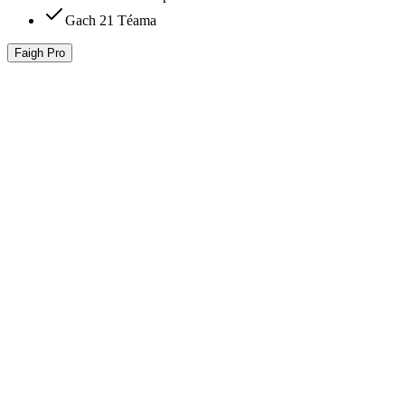
Gach 21 Téama
Faigh Pro
Comparáid
Gné
Saor
Bunúsach
Pro
AI bhaint Cúlra
Taifeach uasta
1080p
4K
Gan teorainn
Próiseáil Baisc