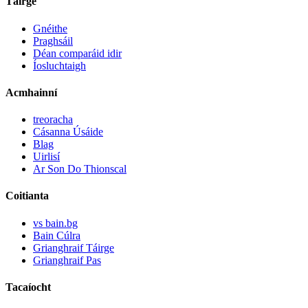
Táirge
Gnéithe
Praghsáil
Déan comparáid idir
Íosluchtaigh
Acmhainní
treoracha
Cásanna Úsáide
Blag
Uirlisí
Ar Son Do Thionscal
Coitianta
vs bain.bg
Bain Cúlra
Grianghraif Táirge
Grianghraif Pas
Tacaíocht