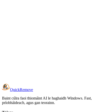
Treoraí Grianghraf Pas
Téamaí
8
14
21
Tacaíocht Ríomhphost Tosaíochta
Quick
Remove
Baint cúlra faoi thiomáint AI le haghaidh Windows. Fast,
príobháideach, agus gan teorainn.