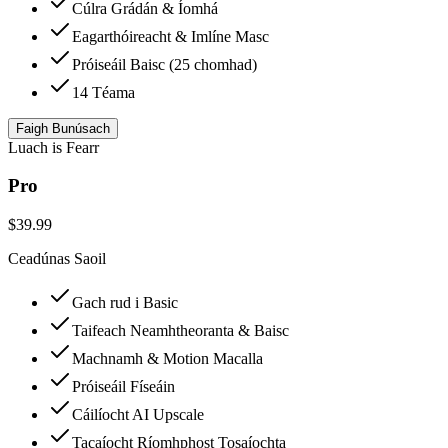
Cúlra Grádán & Íomhá
Eagarthóireacht & Imlíne Masc
Próiseáil Baisc (25 chomhad)
14 Téama
Faigh Bunúsach
Luach is Fearr
Pro
$
39.99
Ceadúnas Saoil
Gach rud i Basic
Taifeach Neamhtheoranta & Baisc
Machnamh & Motion Macalla
Próiseáil Físeáin
Cáilíocht AI Upscale
Tacaíocht Ríomhphost Tosaíochta