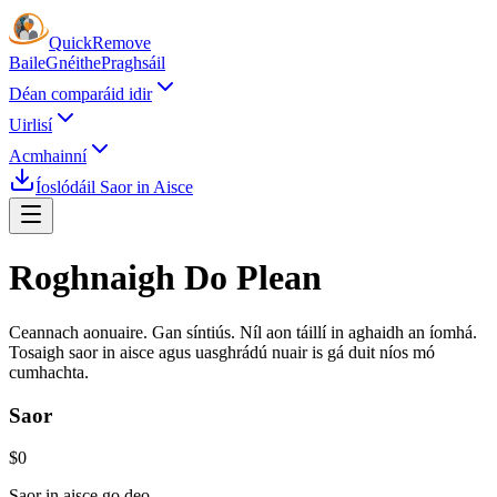
Quick
Remove
Baile
Gnéithe
Praghsáil
Déan comparáid idir
Uirlisí
Acmhainní
Íoslódáil Saor in Aisce
Roghnaigh Do
Plean
Ceannach aonuaire. Gan síntiús. Níl aon táillí in aghaidh an íomhá.
Tosaigh saor in aisce agus uasghrádú nuair is gá duit níos mó
cumhachta.
Saor
$0
Saor in aisce go deo