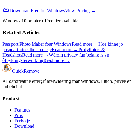
Download Free for Windows
View Pricing
→
Windows 10 or later
•
Free tier available
Related Articles
Passport Photo Maker foar Windows
Read more
→
Hoe kinne jo
paspoartfoto's thús meitsje
Read more
→
Profylfoto's &
Headshots
Read more
→
Wêrom privacy fan belang is yn
ôfbyldingsferwurking
Read more
→
Quick
Remove
AI-oandreaune eftergrûnferwidering foar Windows. Fluch, privee en
ûnbeheind.
Produkt
Features
Priis
Ferlykje
Download