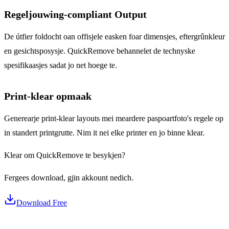
Regeljouwing-compliant Output
De útfier foldocht oan offisjele easken foar dimensjes, eftergrûnkleur
en gesichtsposysje. QuickRemove behannelet de technyske
spesifikaasjes sadat jo net hoege te.
Print-klear opmaak
Generearje print-klear layouts mei meardere paspoartfoto's regele op
in standert printgrutte. Nim it nei elke printer en jo binne klear.
Klear om QuickRemove te besykjen?
Fergees download, gjin akkount nedich.
Download Free