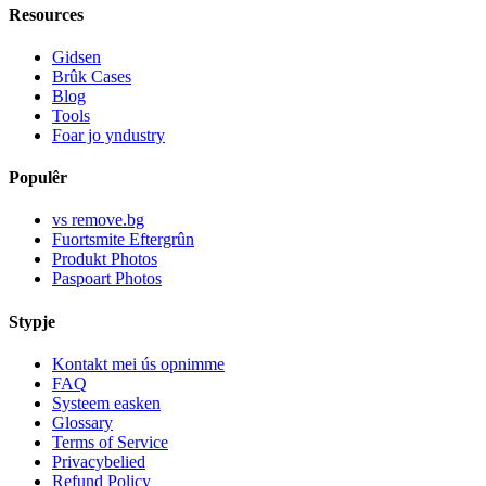
Resources
Gidsen
Brûk Cases
Blog
Tools
Foar jo yndustry
Populêr
vs remove.bg
Fuortsmite Eftergrûn
Produkt Photos
Paspoart Photos
Stypje
Kontakt mei ús opnimme
FAQ
Systeem easken
Glossary
Terms of Service
Privacybelied
Refund Policy