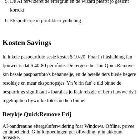
De AI ferwideret de eftergrûn en de wizard pleatst jo gesicht
korrekt
Eksportearje in print-klear yndieling
Kosten Savings
In inkele paspoartfoto sesje kostet $ 10-20. Foar in húshâlding fan
fjouwer is dat $ 40-80 per rûnte. De fergese tier fan QuickRemove
kin basale paspoartfoto's behannelje, en de betelle tiers biede hegere
resolúsje en mear eksportopsjes. Yn 'e rin fan' e tiid binne de
besparrings signifikant - foaral as jo faak reizgje of bern hawwe dy't
regelmjittich bywurke foto's nedich binne.
Besykje QuickRemove
Frij
AI-oandreaune eftergrûnferwidering foar Windows. Offline, privee
en ûnbeheind. Gjin fergoedingen per ôfbylding, gjin akkount
fereaske.