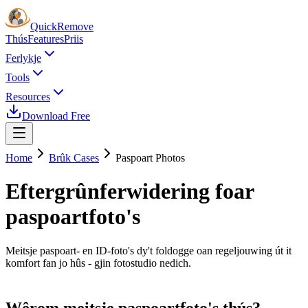
Quick
Remove
Thús
Features
Priis
Ferlykje
Tools
Resources
Download Free
Home
Brûk Cases
Paspoart Photos
Eftergrûnferwidering foar
paspoartfoto's
Meitsje paspoart- en ID-foto's dy't foldogge oan regeljouwing út it
komfort fan jo hûs - gjin fotostudio nedich.
Wêrom meitsje paspoartfoto's thús?