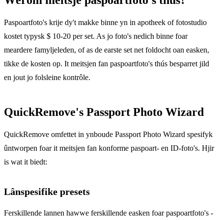
Paspoartfoto's krije dy't makke binne yn in apotheek of fotostudio
kostet typysk $ 10-20 per set. As jo ​​​​foto's nedich binne foar
meardere famyljeleden, of as de earste set net foldocht oan easken,
tikke de kosten op. It meitsjen fan paspoartfoto's thús besparret jild
en jout jo folsleine kontrôle.
QuickRemove's Passport Photo Wizard
QuickRemove omfettet in ynboude Passport Photo Wizard spesifyk
ûntworpen foar it meitsjen fan konforme paspoart- en ID-foto's. Hjir
is wat it biedt:
Lânspesifike presets
Ferskillende lannen hawwe ferskillende easken foar paspoartfoto's -