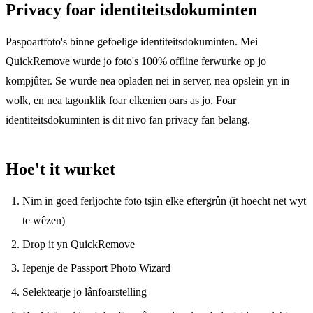
Privacy foar identiteitsdokuminten
Paspoartfoto's binne gefoelige identiteitsdokuminten. Mei
QuickRemove wurde jo foto's 100% offline ferwurke op jo
kompjûter. Se wurde nea opladen nei in server, nea opslein yn in
wolk, en nea tagonklik foar elkenien oars as jo. Foar
identiteitsdokuminten is dit nivo fan privacy fan belang.
Hoe't it wurket
Nim in goed ferljochte foto tsjin elke eftergrûn (it hoecht net wyt
te wêzen)
Drop it yn QuickRemove
Iepenje de Passport Photo Wizard
Selektearje jo lânfoarstelling