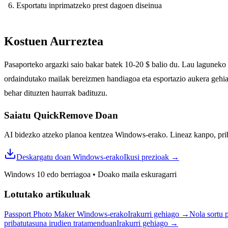
Esportatu inprimatzeko prest dagoen diseinua
Kostuen Aurreztea
Pasaporteko argazki saio bakar batek 10-20 $ balio du. Lau laguneko
ordaindutako mailak bereizmen handiagoa eta esportazio aukera gehia
behar dituzten haurrak badituzu.
Saiatu QuickRemove
Doan
AI bidezko atzeko planoa kentzea Windows-erako. Lineaz kanpo, priba
Deskargatu doan Windows-erako
Ikusi prezioak
→
Windows 10 edo berriagoa
•
Doako maila eskuragarri
Lotutako artikuluak
Passport Photo Maker Windows-erako
Irakurri gehiago
→
Nola sortu 
pribatutasuna irudien tratamenduan
Irakurri gehiago
→