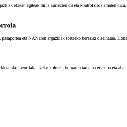
gazkiak etxean egiteak dirua aurrezten du eta kontrol osoa ematen dizu.
rroia
 pasaportea eta NANaren argazkiak sortzeko bereziki diseinatua. Hon
kietarako: neurriak, atzeko kolorea, buruaren tamaina erlazioa eta ab