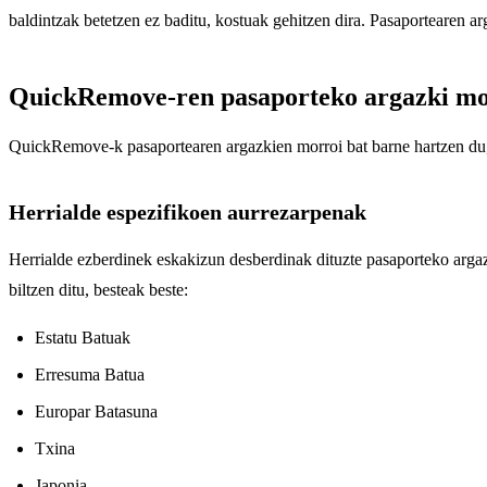
baldintzak betetzen ez baditu, kostuak gehitzen dira. Pasaportearen ar
QuickRemove-ren pasaporteko argazki mo
QuickRemove-k pasaportearen argazkien morroi bat barne hartzen du,
Herrialde espezifikoen aurrezarpenak
Herrialde ezberdinek eskakizun desberdinak dituzte pasaporteko argaz
biltzen ditu, besteak beste:
Estatu Batuak
Erresuma Batua
Europar Batasuna
Txina
Japonia