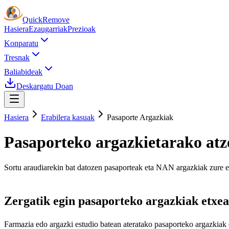
Quick
Remove
Hasiera
Ezaugarriak
Prezioak
Konparatu
Tresnak
Baliabideak
Deskargatu Doan
Hasiera
Erabilera kasuak
Pasaporte Argazkiak
Pasaporteko argazkietarako atz
Sortu araudiarekin bat datozen pasaporteak eta NAN argazkiak zure etx
Zergatik egin pasaporteko argazkiak etxe
Farmazia edo argazki estudio batean ateratako pasaporteko argazkiak