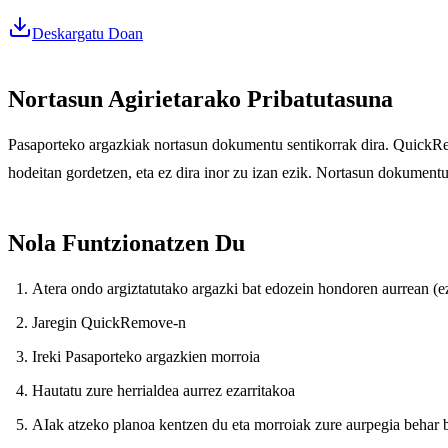
Deskargatu Doan
Nortasun Agirietarako Pribatutasuna
Pasaporteko argazkiak nortasun dokumentu sentikorrak dira. QuickRemo
hodeitan gordetzen, eta ez dira inor zu izan ezik. Nortasun dokumentu
Nola Funtzionatzen Du
Atera ondo argiztatutako argazki bat edozein hondoren aurrean (ez
Jaregin QuickRemove-n
Ireki Pasaporteko argazkien morroia
Hautatu zure herrialdea aurrez ezarritakoa
AIak atzeko planoa kentzen du eta morroiak zure aurpegia behar 