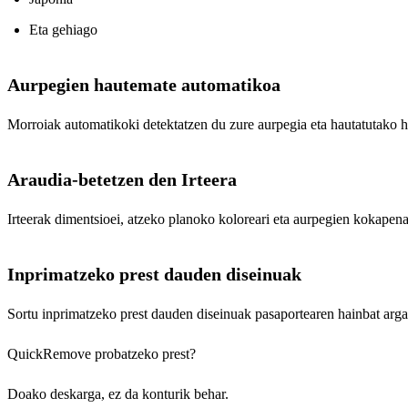
Eta gehiago
Aurpegien hautemate automatikoa
Morroiak automatikoki detektatzen du zure aurpegia eta hautatutako h
Araudia-betetzen den Irteera
Irteerak dimentsioei, atzeko planoko koloreari eta aurpegien kokapen
Inprimatzeko prest dauden diseinuak
Sortu inprimatzeko prest dauden diseinuak pasaportearen hainbat arga
QuickRemove probatzeko prest?
Doako deskarga, ez da konturik behar.