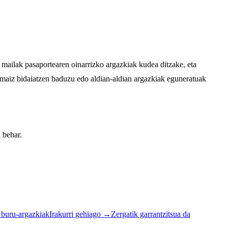
mailak pasaportearen oinarrizko argazkiak kudea ditzake, eta
 maiz bidaiatzen baduzu edo aldian-aldian argazkiak eguneratuak
 behar.
a buru-argazkiak
Irakurri gehiago
→
Zergatik garrantzitsua da