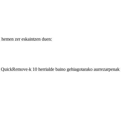
a hemen zer eskaintzen duen:
ar. QuickRemove-k 10 herrialde baino gehiagotarako aurrezarpenak