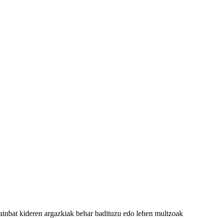
ainbat kideren argazkiak behar badituzu edo lehen multzoak