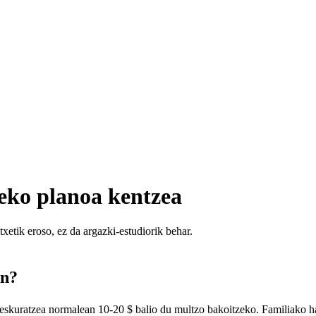
eko planoa kentzea
etik eroso, ez da argazki-estudiorik behar.
an?
 eskuratzea normalean 10-20 $ balio du multzo bakoitzeko. Familiako h