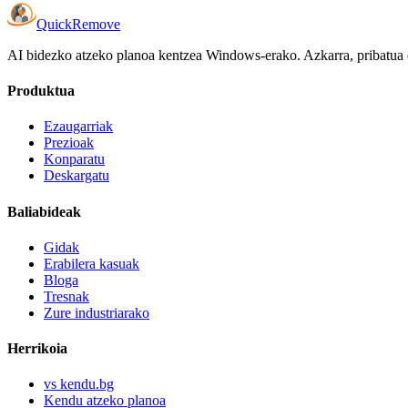
Quick
Remove
AI bidezko atzeko planoa kentzea Windows-erako. Azkarra, pribatua
Produktua
Ezaugarriak
Prezioak
Konparatu
Deskargatu
Baliabideak
Gidak
Erabilera kasuak
Bloga
Tresnak
Zure industriarako
Herrikoia
vs kendu.bg
Kendu atzeko planoa