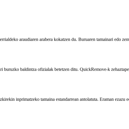
errialdeko araudiaren arabera kokatzen du. Buruaren tamainari edo zen
ari buruzko baldintza ofizialak betetzen ditu. QuickRemove-k zehaztape
zkirekin inprimatzeko tamaina estandarrean antolatuta. Eraman ezazu edo