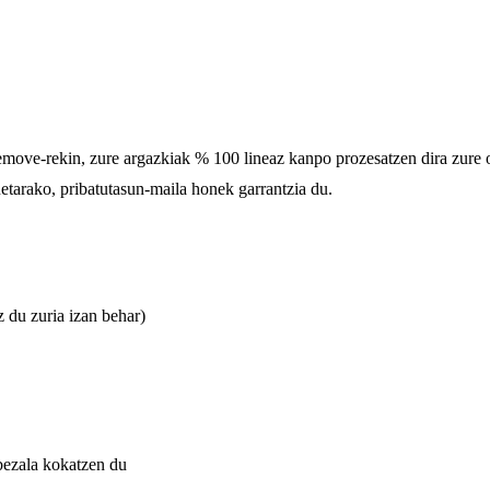
ve-rekin, zure argazkiak % 100 lineaz kanpo prozesatzen dira zure ord
etarako, pribatutasun-maila honek garrantzia du.
 du zuria izan behar)
bezala kokatzen du