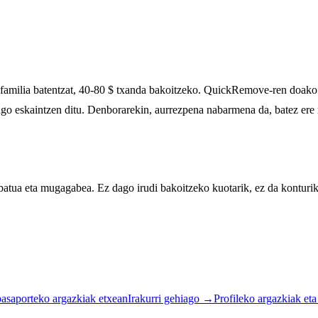
 familia batentzat, 40-80 $ txanda bakoitzeko. QuickRemove-ren doako 
go eskaintzen ditu. Denborarekin, aurrezpena nabarmena da, batez ere
tua eta mugagabea. Ez dago irudi bakoitzeko kuotarik, ez da konturik
pasaporteko argazkiak etxean
Irakurri gehiago
→
Profileko argazkiak et