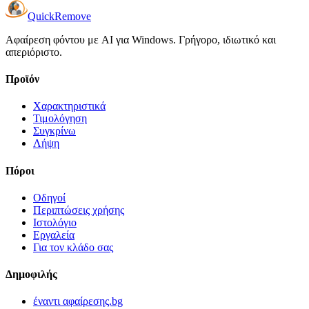
Quick
Remove
Αφαίρεση φόντου με AI για Windows. Γρήγορο, ιδιωτικό και
απεριόριστο.
Προϊόν
Χαρακτηριστικά
Τιμολόγηση
Συγκρίνω
Λήψη
Πόροι
Οδηγοί
Περιπτώσεις χρήσης
Ιστολόγιο
Εργαλεία
Για τον κλάδο σας
Δημοφιλής
έναντι αφαίρεσης.bg