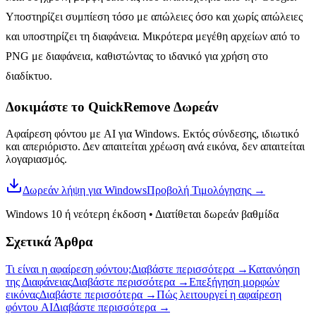
Υποστηρίζει συμπίεση τόσο με απώλειες όσο και χωρίς απώλειες
και υποστηρίζει τη διαφάνεια. Μικρότερα μεγέθη αρχείων από το
PNG με διαφάνεια, καθιστώντας το ιδανικό για χρήση στο
διαδίκτυο.
Δοκιμάστε το QuickRemove
Δωρεάν
Αφαίρεση φόντου με AI για Windows. Εκτός σύνδεσης, ιδιωτικό
και απεριόριστο. Δεν απαιτείται χρέωση ανά εικόνα, δεν απαιτείται
λογαριασμός.
Δωρεάν λήψη για Windows
Προβολή Τιμολόγησης
→
Windows 10 ή νεότερη έκδοση
•
Διατίθεται δωρεάν βαθμίδα
Σχετικά Άρθρα
Τι είναι η αφαίρεση φόντου;
Διαβάστε περισσότερα
→
Κατανόηση
της Διαφάνειας
Διαβάστε περισσότερα
→
Επεξήγηση μορφών
εικόνας
Διαβάστε περισσότερα
→
Πώς λειτουργεί η αφαίρεση
φόντου AI
Διαβάστε περισσότερα
→