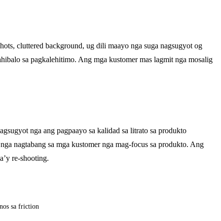
hots, cluttered background, ug dili maayo nga suga nagsugyot og
pahibalo sa pagkalehitimo. Ang mga kustomer mas lagmit nga mosalig
gsugyot nga ang pagpaayo sa kalidad sa litrato sa produkto
nga nagtabang sa mga kustomer nga mag-focus sa produkto. Ang
a’y re-shooting.
s sa friction