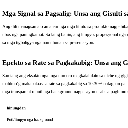
Mga Signal sa Pagsalig: Unsa ang Gisulti 
Ang dili managsama o amateur nga mga litrato sa produkto nagpahiba
ubos nga paningkamot. Sa laing bahin, ang limpyo, propesyonal nga 
sa mga tigbaligya nga namuhunan sa presentasyon.
Epekto sa Rate sa Pagkakabig: Unsa ang G
Samtang ang eksakto nga mga numero magkalainlain sa niche ug gigika
mahimo’g makapataas sa rate sa pagkakabig sa 10-30% o daghan pa
mga transparent o puti nga background nagpasayon ​​usab sa paghimo s
hinungdan
Puti/limpyo nga background