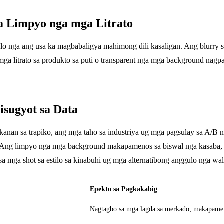
sa Limpyo nga mga Litrato
lo nga ang usa ka magbabaligya mahimong dili kasaligan. Ang blurry s
mga litrato sa produkto sa puti o transparent nga mga background nag
isugyot sa Data
nan sa trapiko, ang mga taho sa industriya ug mga pagsulay sa A/B na
. Ang limpyo nga mga background makapamenos sa biswal nga kasaba, 
a mga shot sa estilo sa kinabuhi ug mga alternatibong anggulo nga wal
Epekto sa Pagkakabig
Nagtagbo sa mga lagda sa merkado; makapameno