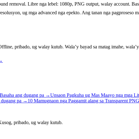
 removal. Libre nga lebel: 1080p, PNG output, walay account. Basic
resolusyon, ug mga advanced nga epekto. Ang tanan nga pagproseso m
fline, pribado, ug walay kutub. Wala’y bayad sa matag imahe, wala’y
→
Basaha ang dugang pa
→
Unsaon Pagkuha ug Mas Maayo nga mga Litr
 dugang pa
→
10 Mamugnaon nga Paggamit alang sa Transparent PNG
usog, pribado, ug walay kutub.