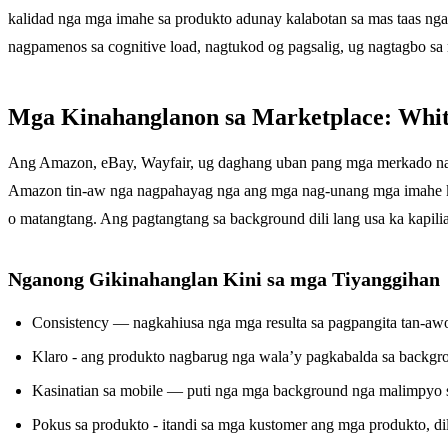
kalidad nga mga imahe sa produkto adunay kalabotan sa mas taas n
nagpamenos sa cognitive load, nagtukod og pagsalig, ug nagtagbo s
Mga Kinahanglanon sa Marketplace: Whi
Ang Amazon, eBay, Wayfair, ug daghang uban pang mga merkado nang
Amazon tin-aw nga nagpahayag nga ang mga nag-unang mga imahe ki
o matangtang. Ang pagtangtang sa background dili lang usa ka kapilia
Nganong Gikinahanglan Kini sa mga Tiyanggihan
Consistency — nagkahiusa nga mga resulta sa pagpangita tan-aw
Klaro - ang produkto nagbarug nga wala’y pagkabalda sa backgr
Kasinatian sa mobile — puti nga mga background nga malimpyo 
Pokus sa produkto - itandi sa mga kustomer ang mga produkto, d