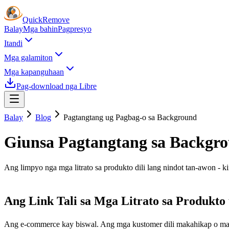
Quick
Remove
Balay
Mga bahin
Pagpresyo
Itandi
Mga galamiton
Mga kapanguhaan
Pag-download nga Libre
Balay
Blog
Pagtangtang ug Pagbag-o sa Background
Giunsa Pagtangtang sa Backgr
Ang limpyo nga mga litrato sa produkto dili lang nindot tan-awon - k
Ang Link Tali sa Mga Litrato sa Produkto
Ang e-commerce kay biswal. Ang mga kustomer dili makahikap o maka