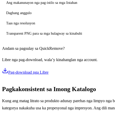
Ang makanunayon nga pag-istilo sa mga listahan
Daghang anggulo
Taas nga resolusyon
Transparent PNG para sa mga hulagway sa kinabuhi
Andam sa pagsulay sa QuickRemove?
Libre nga pag-download, wala’y kinahanglan nga account.
Pag-download nga Libre
Pagkakonsistent sa Imong Katalogo
Kung ang matag litrato sa produkto adunay parehas nga limpyo nga 
kategorya nakakuha usa ka propesyonal nga impresyon. Ang dili man