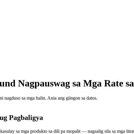
ound Nagpauswag sa Mga Rate s
ini nagduso sa mga halin. Ania ang giingon sa datos.
 ug Pagbaligya
sulay sa mga produkto sa dili pa mopalit — nagsalig sila sa mga lit