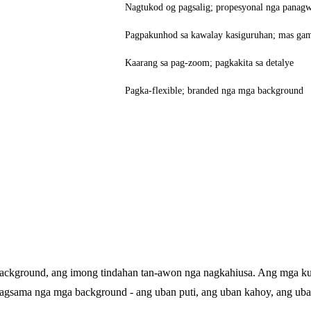
Nagtukod og pagsalig; propesyonal nga panag
Pagpakunhod sa kawalay kasiguruhan; mas gam
Kaarang sa pag-zoom; pagkakita sa detalye
Pagka-flexible; branded nga mga background
background, ang imong tindahan tan-awon nga nagkahiusa. Ang mga kust
agsama nga mga background - ang uban puti, ang uban kahoy, ang uban