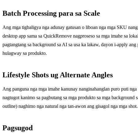
Batch Processing para sa Scale
Ang mga tigbaligya nga adunay gatusan o liboan nga mga SKU nangi
desktop app sama sa QuickRemove nagproseso sa mga imahe sa lokal 
pagtangtang sa background sa AI sa usa ka lakaw, dayon i-apply a
hulagway sa produkto.
Lifestyle Shots ug Alternate Angles
Ang panguna nga mga imahe kanunay nanginahanglan puro puti nga
nagtugot kanimo sa pagbutang sa mga produkto sa mga background 
outline) naghimo nga natural nga tan-awon ang gisagol nga mga shot.
Pagsugod