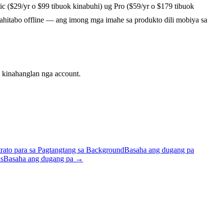
 ($29/yr o $99 tibuok kinabuhi) ug Pro ($59/yr o $179 tibuok
ahitabo offline — ang imong mga imahe sa produkto dili mobiya sa
 kinahanglan nga account.
ato para sa Pagtangtang sa Background
Basaha ang dugang pa
s
Basaha ang dugang pa
→