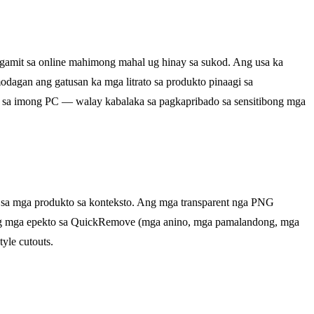
gamit sa online mahimong mahal ug hinay sa sukod. Ang usa ka
agan ang gatusan ka mga litrato sa produkto pinaagi sa
n sa imong PC — walay kabalaka sa pagkapribado sa sensitibong mga
a mga produkto sa konteksto. Ang mga transparent nga PNG
Ang mga epekto sa QuickRemove (mga anino, mga pamalandong, mga
yle cutouts.