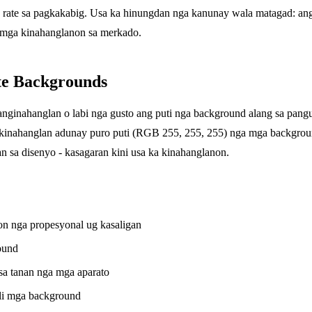
ga rate sa pagkakabig. Usa ka hinungdan nga kanunay wala matagad:
a mga kinahanglanon sa merkado.
te Backgrounds
inahanglan o labi nga gusto ang puti nga background alang sa pangun
nahanglan adunay puro puti (RGB 255, 255, 255) nga mga background
n sa disenyo - kasagaran kini usa ka kinahanglanon.
on nga propesyonal ug kasaligan
ound
sa tanan nga mga aparato
ili mga background