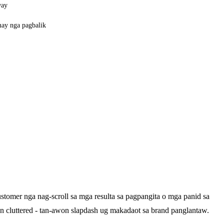
way
ay nga pagbalik
omer nga nag-scroll sa mga resulta sa pagpangita o mga panid sa
 cluttered - tan-awon slapdash ug makadaot sa brand panglantaw.