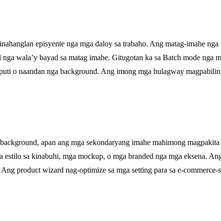
nahanglan episyente nga mga daloy sa trabaho. Ang matag-imahe nga 
nga wala’y bayad sa matag imahe. Gitugotan ka sa Batch mode nga mod
ng puti o naandan nga background. Ang imong mga hulagway magpabili
 background, apan ang mga sekondaryang imahe mahimong magpakita s
sa estilo sa kinabuhi, mga mockup, o mga branded nga mga eksena. 
 Ang product wizard nag-optimize sa mga setting para sa e-commerce-st