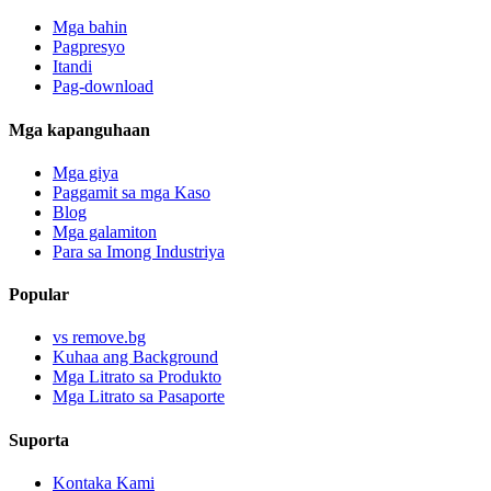
Mga bahin
Pagpresyo
Itandi
Pag-download
Mga kapanguhaan
Mga giya
Paggamit sa mga Kaso
Blog
Mga galamiton
Para sa Imong Industriya
Popular
vs remove.bg
Kuhaa ang Background
Mga Litrato sa Produkto
Mga Litrato sa Pasaporte
Suporta
Kontaka Kami