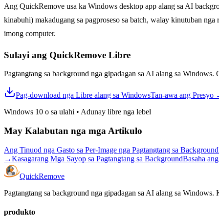
Ang QuickRemove usa ka Windows desktop app alang sa AI background
kinabuhi) makadugang sa pagproseso sa batch, walay kinutuban nga 
imong computer.
Sulayi ang QuickRemove
Libre
Pagtangtang sa background nga gipadagan sa AI alang sa Windows. Of
Pag-download nga Libre alang sa Windows
Tan-awa ang Presyo
Windows 10 o sa ulahi
•
Adunay libre nga lebel
May Kalabutan nga mga Artikulo
Ang Tinuod nga Gasto sa Per-Image nga Pagtangtang sa Background
→
Kasagarang Mga Sayop sa Pagtangtang sa Background
Basaha ang
Quick
Remove
Pagtangtang sa background nga gipadagan sa AI alang sa Windows. K
produkto