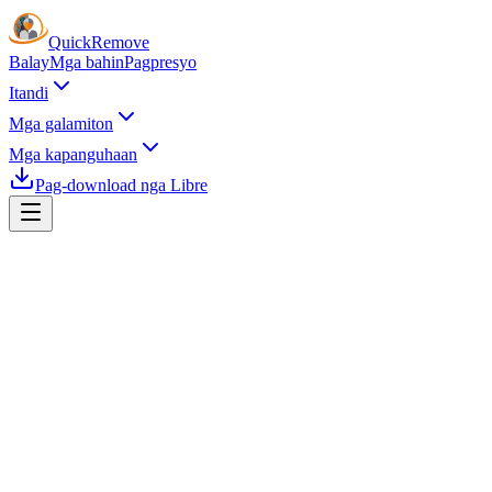
Quick
Remove
Balay
Mga bahin
Pagpresyo
Itandi
Mga galamiton
Mga kapanguhaan
Pag-download nga Libre