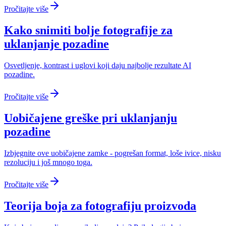
Pročitajte više
Kako snimiti bolje fotografije za
uklanjanje pozadine
Osvetljenje, kontrast i uglovi koji daju najbolje rezultate AI
pozadine.
Pročitajte više
Uobičajene greške pri uklanjanju
pozadine
Izbjegnite ove uobičajene zamke - pogrešan format, loše ivice, nisku
rezoluciju i još mnogo toga.
Pročitajte više
Teorija boja za fotografiju proizvoda