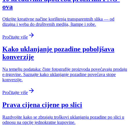
ova
Otkrijte kreativne načine korištenja transparentnih slika — od
dizajna i weba do društvenih medija, štampe i robe.
Pročitajte više
Kako uklanjanje pozadine poboljšava
konverzije
Na temelju podataka: čiste fotografije proizvoda povećavaju prodaju
e-trgovine. Saznajte kako uklanjanje pozadine povećava stope
konverzije.
Pročitajte više
Prava cijena cijene po slici
Razdvojite kako se zbrajaju troškovi uklanjanja pozadine po slici u
odnosu na opcije jednokratne kupovine.