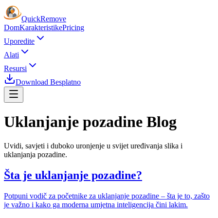
Quick
Remove
Dom
Karakteristike
Pricing
Uporedite
Alati
Resursi
Download Besplatno
Uklanjanje pozadine
Blog
Uvidi, savjeti i duboko uronjenje u svijet uređivanja slika i
uklanjanja pozadine.
Šta je uklanjanje pozadine?
Potpuni vodič za početnike za uklanjanje pozadine – šta je to, zašto
je važno i kako ga moderna umjetna inteligencija čini lakim.