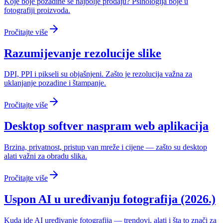
Koje boje pozadine se najbolje prodaju? Psihologija boje u
fotografiji proizvoda.
Pročitajte više
Razumijevanje rezolucije slike
DPI, PPI i pikseli su objašnjeni. Zašto je rezolucija važna za
uklanjanje pozadine i štampanje.
Pročitajte više
Desktop softver naspram web aplikacija
Brzina, privatnost, pristup van mreže i cijene — zašto su desktop
alati važni za obradu slika.
Pročitajte više
Uspon AI u uređivanju fotografija (2026.)
Kuda ide AI uređivanje fotografija — trendovi, alati i šta to znači za