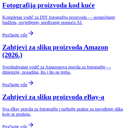
Fotografija proizvoda kod kuće
Kompletan vodič za DIY fotografiju proizvoda — postavljanje
budžeta, osvjetljenje, uređivanje pomoću AI.
Pročitajte više
Zahtjevi za sliku proizvoda Amazon
(2026.)
Sveobuhvatan vodič za Amazonova pravila za fotografije —
dimenzije, pozadina, što i što ne treba.
Pročitajte više
Zahtjevi za sliku proizvoda eBay-a
Sva eBay pravila za fotografije i najbolje prakse za navođenje slika
koje se prodaju.
Pročitajte više