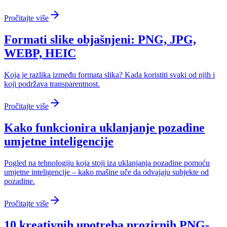
Pročitajte više
Formati slike objašnjeni: PNG, JPG,
WEBP, HEIC
Koja je razlika između formata slika? Kada koristiti svaki od njih i
koji podržava transparentnost.
Pročitajte više
Kako funkcionira uklanjanje pozadine
umjetne inteligencije
Pogled na tehnologiju koja stoji iza uklanjanja pozadine pomoću
umjetne inteligencije – kako mašine uče da odvajaju subjekte od
pozadine.
Pročitajte više
10 kreativnih upotreba prozirnih PNG-