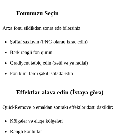
Fonunuzu Seçin
5
Arxa fonu sildikdən sonra edə bilərsiniz:
Şəffaf saxlayın (PNG olaraq ixrac edin)
Bərk rəngli fon qurun
Qradiyent tətbiq edin (xətti və ya radial)
Fon kimi fərdi şəkil istifadə edin
Effektlər əlavə edin (İstəyə görə)
6
QuickRemove-ə emaldan sonrakı effektlər dəsti daxildir:
Kölgələr və əlaqə kölgələri
Rəngli konturlar