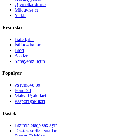
Qiymətləndirmə
Müqayisə et
Yüklə
Resurslar
Bələdçilər
İstifadə halları
Bloq
Alətlər
Sənayeniz üçün
Populyar
vs remove.bg
Fonu Sil
Məhsul Şəkilləri
Pasport şəkilləri
Dəstək
Bizimlə əlaqə saxlayın
Tez-tez verilən suallar