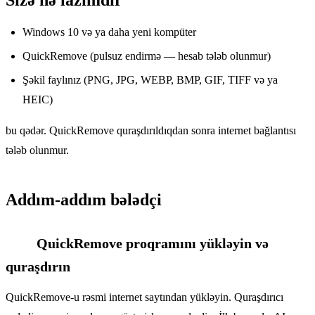
Windows 10 və ya daha yeni kompüter
QuickRemove (pulsuz endirmə — hesab tələb olunmur)
Şəkil faylınız (PNG, JPG, WEBP, BMP, GIF, TIFF və ya
HEIC)
bu qədər. QuickRemove quraşdırıldıqdan sonra internet bağlantısı
tələb olunmur.
Addım-addım bələdçi
QuickRemove proqramını yükləyin və
1
quraşdırın
QuickRemove-u rəsmi internet saytından yükləyin. Quraşdırıcı