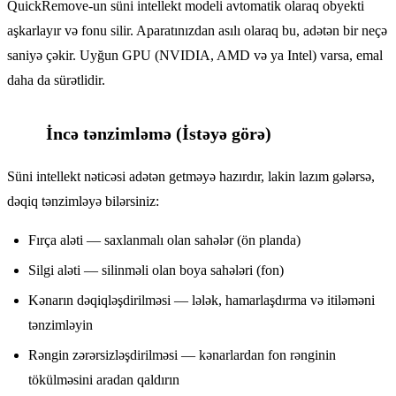
QuickRemove-un süni intellekt modeli avtomatik olaraq obyekti
aşkarlayır və fonu silir. Aparatınızdan asılı olaraq bu, adətən bir neçə
saniyə çəkir. Uyğun GPU (NVIDIA, AMD və ya Intel) varsa, emal
daha da sürətlidir.
İncə tənzimləmə (İstəyə görə)
4
Süni intellekt nəticəsi adətən getməyə hazırdır, lakin lazım gələrsə,
dəqiq tənzimləyə bilərsiniz:
Fırça aləti — saxlanmalı olan sahələr (ön planda)
Silgi aləti — silinməli olan boya sahələri (fon)
Kənarın dəqiqləşdirilməsi — lələk, hamarlaşdırma və itiləməni
tənzimləyin
Rəngin zərərsizləşdirilməsi — kənarlardan fon rənginin
tökülməsini aradan qaldırın