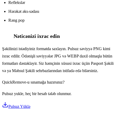
Reflekslər
Hərəkət əks-sədası
Rəng pop
Nəticənizi ixrac edin
7
Şəkilinizi istədiyiniz formatda saxlayın. Pulsuz səviyyə PNG kimi
ixrac edilir. Ödənişli səviyyələr JPG və WEBP daxil olmaqla bütün
formatları dəstəkləyir. Siz həmçinin xüsusi ixrac üçün Pasport Şəkili
və ya Məhsul Şəkili sehrbazlarından istifadə edə bilərsiniz.
QuickRemove-u sınamağa hazırsınız?
Pulsuz yukle, heç bir hesab tələb olunmur.
Pulsuz Yüklə