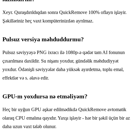
Xeyr. Quraşdırıldıqdan sonra QuickRemove 100% oflayn işləyir.
Şəkilləriniz heç vaxt kompüterinizdən ayrılmaz.
Pulsuz versiya məhduddurmu?
Pulsuz səviyyəyə PNG ixracı ilə 1080p-ə qədər tam AI fonunun
çıxarılması daxildir. Su nişanı yoxdur, gündəlik məhdudiyyət
yoxdur. Ödənişli səviyyələr daha yüksək ayırdetmə, toplu emal,
effektlər və s. əlavə edir.
GPU-m yoxdursa nə etməliyəm?
Heç bir uyğun GPU aşkar edilmədikdə QuickRemove avtomatik
olaraq CPU emalına qayıdır. Yaxşı işləyir - hər bir şəkil üçün bir az
daha uzun vaxt tələb olunur.