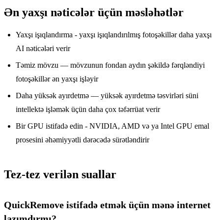
Ən yaxşı nəticələr üçün məsləhətlər
Yaxşı işıqlandırma - yaxşı işıqlandırılmış fotoşəkillər daha yaxşı
AI nəticələri verir
Təmiz mövzu — mövzunun fondan aydın şəkildə fərqləndiyi
fotoşəkillər ən yaxşı işləyir
Daha yüksək ayırdetmə — yüksək ayırdetmə təsvirləri süni
intellektə işləmək üçün daha çox təfərrüat verir
Bir GPU istifadə edin - NVIDIA, AMD və ya Intel GPU emal
prosesini əhəmiyyətli dərəcədə sürətləndirir
Tez-tez verilən suallar
QuickRemove istifadə etmək üçün mənə internet
lazımdırmı?