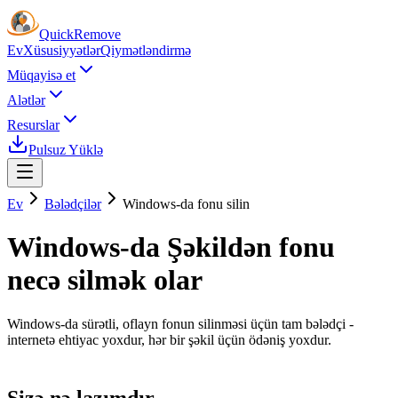
Quick
Remove
Ev
Xüsusiyyətlər
Qiymətləndirmə
Müqayisə et
Alətlər
Resurslar
Pulsuz Yüklə
Ev
Bələdçilər
Windows-da fonu silin
Windows-da Şəkildən fonu
necə silmək olar
Windows-da sürətli, oflayn fonun silinməsi üçün tam bələdçi -
internetə ehtiyac yoxdur, hər bir şəkil üçün ödəniş yoxdur.
Sizə nə lazımdır