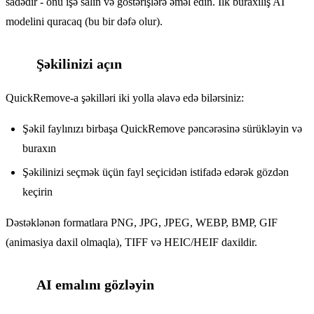
sadədir - onu işə salın və göstərişlərə əməl edin. İlk buraxılış AI
modelini quracaq (bu bir dəfə olur).
Şəkilinizi açın
2
QuickRemove-a şəkilləri iki yolla əlavə edə bilərsiniz:
Şəkil faylınızı birbaşa QuickRemove pəncərəsinə sürükləyin və
buraxın
Şəkilinizi seçmək üçün fayl seçicidən istifadə edərək gözdən
keçirin
Dəstəklənən formatlara PNG, JPG, JPEG, WEBP, BMP, GIF
(animasiya daxil olmaqla), TIFF və HEIC/HEIF daxildir.
AI emalını gözləyin
3