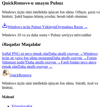
QuickRemove-u sınayın
Pulsuz
Windows üçün süni intellektlə işləyən fon silmə. Oflayn, şəxsi və
limitsiz. Şəkil başına ödəniş yoxdur, hesab tələb olunmur.
Windows üçün Pulsuz Yükləyin
Qiymətlərə Baxın
→
Windows 10 və ya daha sonra
•
Pulsuz səviyyə mövcuddur
Əlaqədar Məqalələr
Şəffaf PNG-ni necə etmək olar
Daha ətraflı oxuyun
→
Windows
üçün ən yaxşı fon silmə proqramı
Daha ətraflı oxuyun
→
Fonun
Silinməsi nədir?
Daha ətraflı oxuyun
→
Fərdi fonları necə əlavə
etmək olar
Daha ətraflı oxuyun
→
Quick
Remove
Windows üçün süni intellektlə işləyən fon silmə. Sürətli, özəl və
limitsiz.
Məhsul
Xüsusiyyətlər