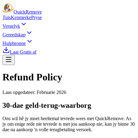
Quick
Remove
Tuis
Kenmerke
Pryse
Vergelyk
Gereedskap
Hulpbronne
Laai Gratis af
Refund Policy
Laas opgedateer: Februarie 2026
30-dae geld-terug-waarborg
Ons wil hê jy moet heeltemal tevrede wees met QuickRemove. As
jy om enige rede nie tevrede is met jou aankoop nie, kan jy binne 30
dae na aankoop 'n volle terugbetaling versoek.