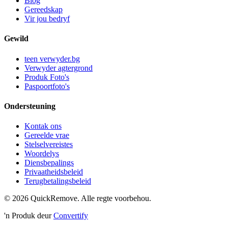
Blog
Gereedskap
Vir jou bedryf
Gewild
teen verwyder.bg
Verwyder agtergrond
Produk Foto's
Paspoortfoto's
Ondersteuning
Kontak ons
Gereelde vrae
Stelselvereistes
Woordelys
Diensbepalings
Privaatheidsbeleid
Terugbetalingsbeleid
©
2026
QuickRemove.
Alle regte voorbehou.
'n Produk deur
Convertify