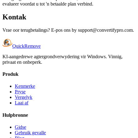
evalueer voordat u tot 'n betaalde plan verbind.
Kontak
Vrae oor terugbetalings? E-pos ons by
support@convertifypro.com
.
Quick
Remove
KI-aangedrewe agtergrondverwydering vir Windows. Vinnig,
privaat en onbeperk.
Produk
Kenmerke
Pryse
Vergelyk
Laai af
Hulpbronne
Gidse
Gebruik gevalle