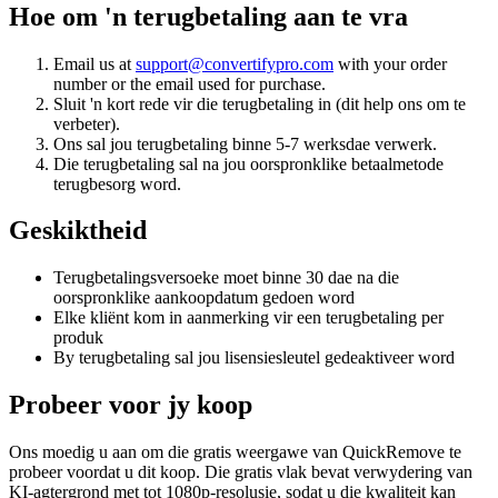
Hoe om 'n terugbetaling aan te vra
Email us at
support@convertifypro.com
with your order
number or the email used for purchase.
Sluit 'n kort rede vir die terugbetaling in (dit help ons om te
verbeter).
Ons sal jou terugbetaling binne 5-7 werksdae verwerk.
Die terugbetaling sal na jou oorspronklike betaalmetode
terugbesorg word.
Geskiktheid
Terugbetalingsversoeke moet binne 30 dae na die
oorspronklike aankoopdatum gedoen word
Elke kliënt kom in aanmerking vir een terugbetaling per
produk
By terugbetaling sal jou lisensiesleutel gedeaktiveer word
Probeer voor jy koop
Ons moedig u aan om die gratis weergawe van QuickRemove te
probeer voordat u dit koop. Die gratis vlak bevat verwydering van
KI-agtergrond met tot 1080p-resolusie, sodat u die kwaliteit kan