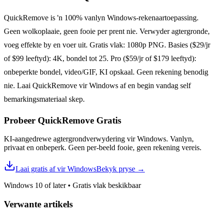
QuickRemove is 'n 100% vanlyn Windows-rekenaartoepassing.
Geen wolkoplaaie, geen fooie per prent nie. Verwyder agtergronde,
voeg effekte by en voer uit. Gratis vlak: 1080p PNG. Basies ($29/jr
of $99 leeftyd): 4K, bondel tot 25. Pro ($59/jr of $179 leeftyd):
onbeperkte bondel, video/GIF, KI opskaal. Geen rekening benodig
nie. Laai QuickRemove vir Windows af en begin vandag self
bemarkingsmateriaal skep.
Probeer QuickRemove
Gratis
KI-aangedrewe agtergrondverwydering vir Windows. Vanlyn,
privaat en onbeperk. Geen per-beeld fooie, geen rekening vereis.
Laai gratis af vir Windows
Bekyk pryse
→
Windows 10 of later
•
Gratis vlak beskikbaar
Verwante artikels