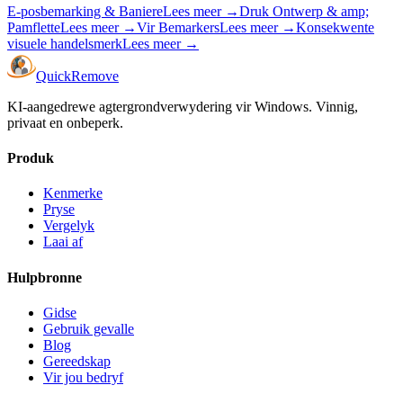
E-posbemarking & Baniere
Lees meer
→
Druk Ontwerp & amp;
Pamflette
Lees meer
→
Vir Bemarkers
Lees meer
→
Konsekwente
visuele handelsmerk
Lees meer
→
Quick
Remove
KI-aangedrewe agtergrondverwydering vir Windows. Vinnig,
privaat en onbeperk.
Produk
Kenmerke
Pryse
Vergelyk
Laai af
Hulpbronne
Gidse
Gebruik gevalle
Blog
Gereedskap
Vir jou bedryf