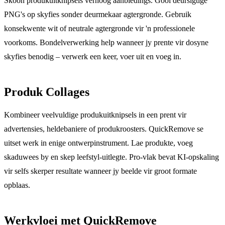
Skoon produkuitknipsels verhoog aanbiedings. Gooi deursigtige
PNG's op skyfies sonder deurmekaar agtergronde. Gebruik
konsekwente wit of neutrale agtergronde vir 'n professionele
voorkoms. Bondelverwerking help wanneer jy prente vir dosyne
skyfies benodig – verwerk een keer, voer uit en voeg in.
Produk Collages
Kombineer veelvuldige produkuitknipsels in een prent vir
advertensies, heldebaniere of produkroosters. QuickRemove se
uitset werk in enige ontwerpinstrument. Lae produkte, voeg
skaduwees by en skep leefstyl-uitlegte. Pro-vlak bevat KI-opskaling
vir selfs skerper resultate wanneer jy beelde vir groot formate
opblaas.
Werkvloei met QuickRemove