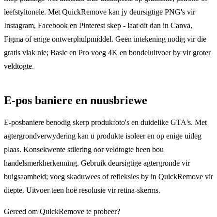
leefstyltonele. Met QuickRemove kan jy deursigtige PNG's vir
Instagram, Facebook en Pinterest skep - laat dit dan in Canva,
Figma of enige ontwerphulpmiddel. Geen intekening nodig vir die
gratis vlak nie; Basic en Pro voeg 4K en bondeluitvoer by vir groter
veldtogte.
E-pos baniere en nuusbriewe
E-posbaniere benodig skerp produkfoto's en duidelike GTA's. Met
agtergrondverwydering kan u produkte isoleer en op enige uitleg
plaas. Konsekwente stilering oor veldtogte heen bou
handelsmerkherkenning. Gebruik deursigtige agtergronde vir
buigsaamheid; voeg skaduwees of refleksies by in QuickRemove vir
diepte. Uitvoer teen hoë resolusie vir retina-skerms.
Gereed om QuickRemove te probeer?