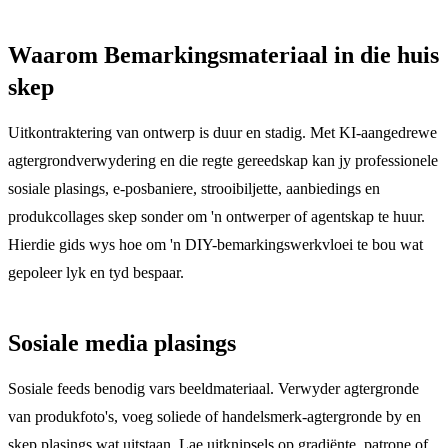
Waarom Bemarkingsmateriaal in die huis
skep
Uitkontraktering van ontwerp is duur en stadig. Met KI-aangedrewe
agtergrondverwydering en die regte gereedskap kan jy professionele
sosiale plasings, e-posbaniere, strooibiljette, aanbiedings en
produkcollages skep sonder om 'n ontwerper of agentskap te huur.
Hierdie gids wys hoe om 'n DIY-bemarkingswerkvloei te bou wat
gepoleer lyk en tyd bespaar.
Sosiale media plasings
Sosiale feeds benodig vars beeldmateriaal. Verwyder agtergronde
van produkfoto's, voeg soliede of handelsmerk-agtergronde by en
skep plasings wat uitstaan. Lae uitknipsels op gradiënte, patrone of