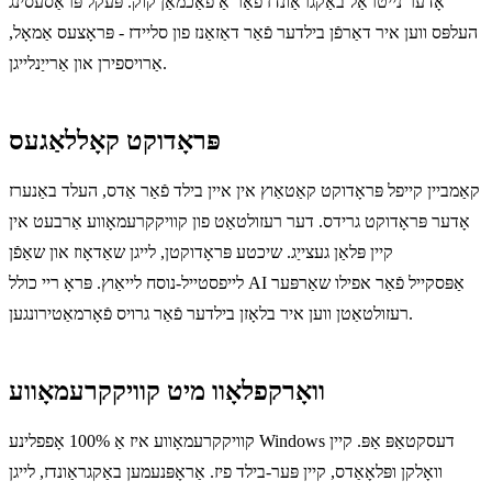
אָדער נייטראַל באַקגראַונדז פֿאַר אַ פאַכמאַן קוק. פּעקל פּראַסעסינג
העלפּס ווען איר דאַרפֿן בילדער פֿאַר דאַזאַנז פון סליידז - פּראָצעס אַמאָל,
אַרויספירן און אַרייַנלייגן.
פּראָדוקט קאָללאַגעס
קאַמביין קייפל פּראָדוקט קאַטאַוץ אין איין בילד פֿאַר אַדס, העלד באַנערז
אָדער פּראָדוקט גרידס. דער רעזולטאַט פון קוויקקרעמאָווע אַרבעט אין
קיין פּלאַן געצייַג. שיכטע פּראָדוקטן, לייגן שאַדאָוז און שאַפֿן
לייפסטייל-נוסח לייאַוץ. פּראָ ריי כולל AI אַפּסקייל פֿאַר אפילו שאַרפּער
רעזולטאַטן ווען איר בלאָזן בילדער פֿאַר גרויס פֿאָרמאַטירונגען.
וואָרקפלאָוו מיט קוויקקרעמאָווע
קוויקקרעמאָווע איז אַ 100% אָפפלינע Windows דעסקטאַפּ אַפּ. קיין
וואָלקן ופּלאָאַדס, קיין פּער-בילד פיז. אַראָפּנעמען באַקגראַונדז, לייגן