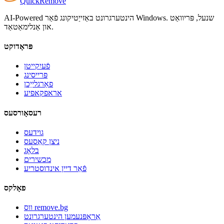
Quick
Remove
AI-Powered הינטערגרונט באַזייַטיקונג פֿאַר Windows. שנעל, פּריוואַט
און אַנלימאַטאַד.
פּראָדוקט
פֿעיִקייטן
פּרייסינג
פאַרגלייַכן
אראפקאפיע
רעסאָורסעס
גוידעס
ניצן קאַסעס
בלאָג
מכשירים
פֿאַר דיין אינדוסטריע
פאָלקס
ווס remove.bg
אַראָפּנעמען הינטערגרונט