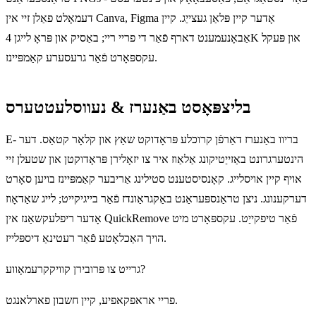
דעמאָלט פאַלן זיי אין Canva, Figma אָדער קיין פּלאַן געצייַג. קיין
אַבאָנעמענט דארף פֿאַר די פריי ריי; באַסיק און פּראָ לייגן 4K און פּעקל
עקספּאָרט פֿאַר גרעסערע קאַמפּיינז.
בליצפּאָסט באַנערז & נעווסלעטטערס
E- בריוו באַנערז דאַרפֿן קרוכלע פּראָדוקט שאַץ און קלאָר קטאַס. דער
הינטערגרונט באַזייַטיקונג אַלאַוז איר צו יזאָלירן פּראָדוקטן און שטעלן זיי
אויף קיין אויסלייג. קאָנסיסטענט סטילינג אַריבער קאַמפּיינז בויען סאָרט
דערקענונג. ניצן טראַנספּעראַנט באַקגראַונדז פֿאַר בייגיקייט; לייג שאַדאָוז
אָדער ריפלעקשאַנז אין QuickRemove פֿאַר טיפקייַט. עקספּאָרט מיט
הויך האַכלאָטע פֿאַר רעטינאַ דיספּלייז.
גרייט צו פּרובירן קוויקקרעמאָווע?
פריי אראפקאפיע, קיין חשבון פארלאנגט.