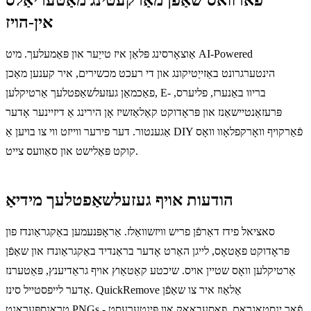
אין-הויז
אַוצאָרסינג פּלאַן איז טייַער און פּאַמעלעך. מיט AI-Powered
הינטערגרונט באַזייַטיקונג און די רעכט מכשירים, איר קענען מאַכן
פאַכמאַן געזעלשאַפטלעך אַרטיקלען, E- בריוו באַנערז, פליערס,
פּרעזאַנטיישאַנז און פּראָדוקט קאַלאַזשיז אָן הירינג אַ דיזיינער אָדער
אַגענטור. דער פירער ווייזט ווי צו בויען אַ DIY פֿאַרקויף וואָרקפלאָוו וואָס
קוקט פּאַלישט און סאַוועס צייט.
הודעות אויף געזעלשאַפטלעך מידיאַ
סאציאל פידז דאַרפֿן פריש וויזשוואַלז. אַראָפּנעמען באַקגראַונדז פון
פּראָדוקט פאָטאָס, לייגן האַרט אָדער בראַנדיד באַקגראַונדז און שאַפֿן
אַרטיקלען וואָס שטיין אויס. שיכטע קאַטאַוץ אויף גראַדיענץ, פּאַטערנז
אָדער לייפסטייל סינז. QuickRemove אַלאַוז איר צו שאַפֿן
טראַנספּעראַנט PNGs פֿאַר ינסטאַגראַם, פאַסעבאָאָק און פּינטערעסט -