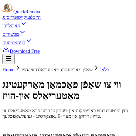
Quick
Remove
היים
פֿעיִקייטן
פּרייסינג
פאַרגלייַכן
מכשירים
רעסאָורסעס
Download Free
בלאָג
שאַפֿן מאַרקעטינג מאַטעריאַלס אין-הויז
Home
ווי צו שאַפֿן פאַכמאַן מאַרקעטינג
מאַטעריאַלס אין-הויז
ניצן הינטערגרונט באַזייַטיקונג און יפעקץ צו בויען פּראָ מאַטעריאַלס אָן
אַוצאָרסינג - געזעלשאַפטלעך, E- בריוו, דרוקן און מער.
פארוואס שאַפֿן מאַרקעטינג מאַטעריאַלס