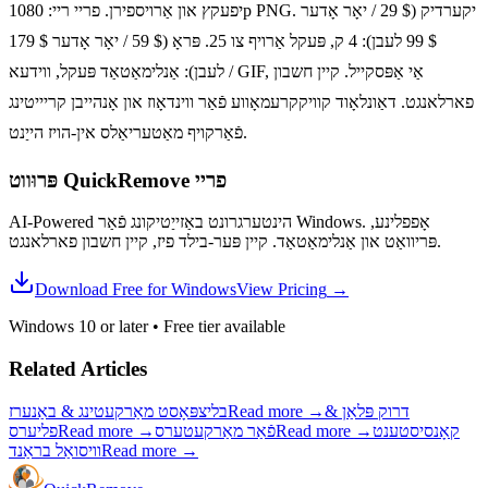
יפעקץ און אַרויספירן. פריי ריי: 1080p PNG. יקערדיק ($ 29 / יאָר אָדער
$ 99 לעבן): 4 ק, פּעקל אַרויף צו 25. פּראָ ($ 59 / יאָר אָדער $ 179
לעבן): אַנלימאַטאַד פּעקל, ווידעא / GIF, אַי אַפּסקייל. קיין חשבון
פארלאנגט. דאַונלאָוד קוויקקרעמאָווע פֿאַר ווינדאָוז און אָנהייבן קריייטינג
פֿאַרקויף מאַטעריאַלס אין-הויז הייַנט.
פריי
פּרוּווט QuickRemove
AI-Powered הינטערגרונט באַזייַטיקונג פֿאַר Windows. אָפפלינע,
פּריוואַט און אַנלימאַטאַד. קיין פּער-בילד פיז, קיין חשבון פארלאנגט.
Download Free for Windows
View Pricing
→
Windows 10 or later
•
Free tier available
Related Articles
דרוק פּלאַן &
→
Read more
בליצפּאָסט מאַרקעטינג & באַנערז
קאָנסיסטענט
→
Read more
פֿאַר מאַרקעטערס
→
Read more
פליערס
→
Read more
וויסואַל בראַנד