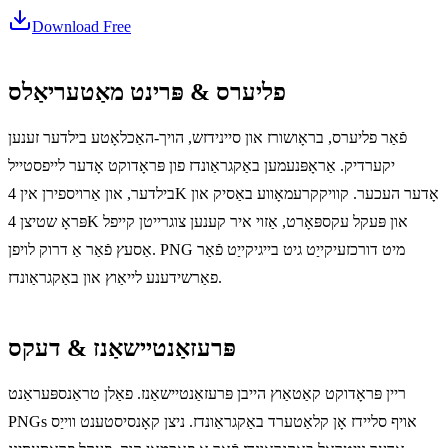
Download Free
פליערס & פּרינט מאַטעריאַלס
פֿאַר פליערס, בראָושורז און סיינידזש, הויך-האַכלאָטע בילדער זענען
יקערדיק. אַראָפּנעמען באַקגראַונדז פון פּראָדוקט אָדער לייפסטייל
בילדער, און אַרויספירן אין 4K אָדער העכער. קוויקקרעמאָווע באַסיק און
פּראָ שטיצן 4K און פּעקל עקספּאָרט, אַזוי איר קענען צוגרייטן קייפל
אַסעץ פֿאַר אַ דרוק לויפן. PNG מיט דורכזעיקייַט גיט בייגיקייַט פֿאַר
פאַרשידענע לייאַוץ און באַקגראַונדז.
פּרעזאַנטיישאַנז & דעקס
ריין פּראָדוקט קאַטאַוץ הייבן פּרעזאַנטיישאַנז. פאַלן טראַנספּעראַנט
PNGs אויף סליידז אָן קלאַטערד באַקגראַונדז. ניצן קאָנסיסטענט ווייַס