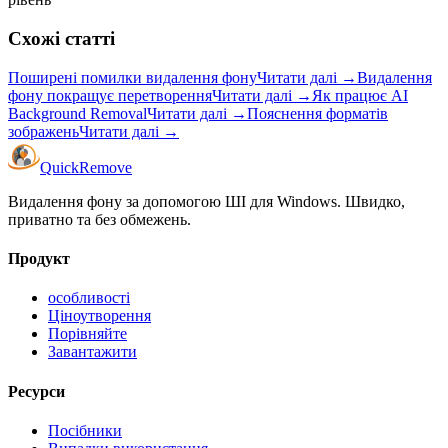
Схожі статті
Поширені помилки видалення фону
Читати далі
→
Видалення
фону покращує перетворення
Читати далі
→
Як працює AI
Background Removal
Читати далі
→
Пояснення форматів
зображень
Читати далі
→
Quick
Remove
Видалення фону за допомогою ШІ для Windows. Швидко,
приватно та без обмежень.
Продукт
особливості
Ціноутворення
Порівняйте
Завантажити
Ресурси
Посібники