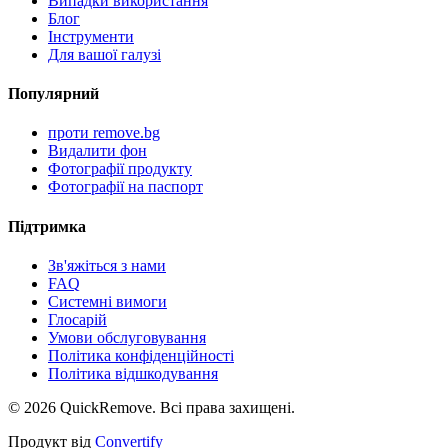
Випадки використання
Блог
Інструменти
Для вашої галузі
Популярний
проти remove.bg
Видалити фон
Фотографії продукту
Фотографії на паспорт
Підтримка
Зв'яжіться з нами
FAQ
Системні вимоги
Глосарій
Умови обслуговування
Політика конфіденційності
Політика відшкодування
©
2026
QuickRemove.
Всі права захищені.
Продукт від
Convertify