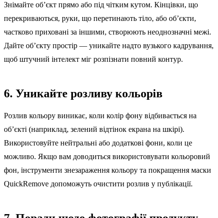
Знімайте об’єкт прямо або під чітким кутом. Кінцівки, що
перекриваються, руки, що перетинають тіло, або об’єкти,
частково приховані за іншими, створюють неоднозначні межі.
Дайте об’єкту простір — уникайте надто вузького кадрування,
щоб штучний інтелект міг розпізнати повний контур.
6. Уникайте розливу кольорів
Розлив кольору виникає, коли колір фону відбивається на
об’єкті (наприклад, зелений відтінок екрана на шкірі).
Використовуйте нейтральні або додаткові фони, коли це
можливо. Якщо вам доводиться використовувати кольоровий
фон, інструменти знезараження кольору та покращення маски
QuickRemove допоможуть очистити розлив у публікації.
7. Поради щодо фотографії продукту