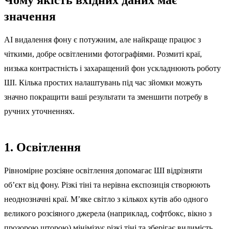
значення
AI видалення фону є потужним, але найкраще працює з
чіткими, добре освітленими фотографіями. Розмиті краї,
низька контрастність і захаращений фон ускладнюють роботу
ШІ. Кілька простих налаштувань під час зйомки можуть
значно покращити ваші результати та зменшити потребу в
ручних уточненнях.
1. Освітлення
Рівномірне розсіяне освітлення допомагає ШІ відрізняти
об’єкт від фону. Різкі тіні та нерівна експозиція створюють
неоднозначні краї. М’яке світло з кількох кутів або одного
великого розсіяного джерела (наприклад, софтбокс, вікно з
прозорою шторою) мінімізує різкі тіні та зберігає видимість