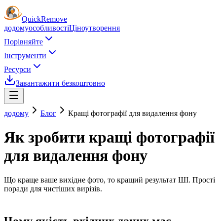
Quick
Remove
додому
особливості
Ціноутворення
Порівняйте
Інструменти
Ресурси
Завантажити безкоштовно
додому
Блог
Кращі фотографії для видалення фону
Як зробити кращі фотографії
для видалення фону
Що краще ваше вихідне фото, то кращий результат ШІ. Прості
поради для чистіших вирізів.
Чому якість вхідних даних має