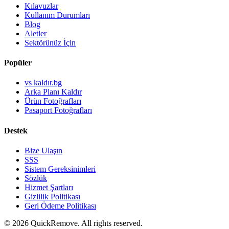
Kılavuzlar
Kullanım Durumları
Blog
Aletler
Sektörünüz İçin
Popüler
vs kaldır.bg
Arka Planı Kaldır
Ürün Fotoğrafları
Pasaport Fotoğrafları
Destek
Bize Ulaşın
SSS
Sistem Gereksinimleri
Sözlük
Hizmet Şartları
Gizlilik Politikası
Geri Ödeme Politikası
©
2026
QuickRemove.
All rights reserved.