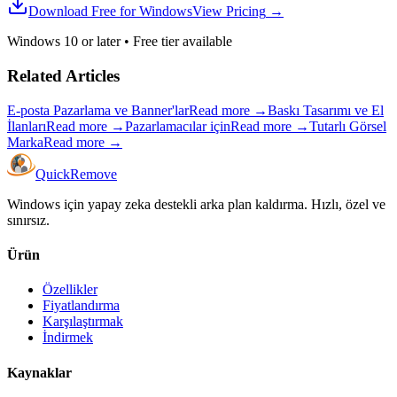
Download Free for Windows
View Pricing
→
Windows 10 or later
•
Free tier available
Related Articles
E-posta Pazarlama ve Banner'lar
Read more
→
Baskı Tasarımı ve El
İlanları
Read more
→
Pazarlamacılar için
Read more
→
Tutarlı Görsel
Marka
Read more
→
Quick
Remove
Windows için yapay zeka destekli arka plan kaldırma. Hızlı, özel ve
sınırsız.
Ürün
Özellikler
Fiyatlandırma
Karşılaştırmak
İndirmek
Kaynaklar