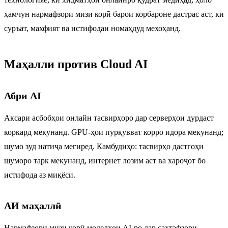
ҳамчун нармафзори мизи корӣ барои корбароне дастрас аст, ки
суръат, махфият ва истифодаи номаҳдуд мехоҳанд.
Маҳалли против Cloud AI
Абри AI
Аксари асбобҳои онлайн тасвирҳоро дар серверҳои дурдаст
коркард мекунанд. GPU-ҳои пурқувват корро идора мекунанд;
шумо зуд натиҷа мегиред. Камбудиҳо: тасвирҳо дастгоҳи
шуморо тарк мекунанд, интернет лозим аст ва хароҷот бо
истифода аз миқёси.
АИ маҳаллӣ
Нармафзори мизи корӣ моделҳои AI-ро дар сахтафзори