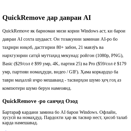
QuickRemove дар давраи AI
QuickRemove як барномаи мизи кории Windows аст, ки барои
давраи AI сохта шудааст. Он тозакунии заминаи AI-ро бо
таҳрири ниқоб, дастгирии 80+ забон, 21 мавзӯъ ва
нархгузории сатҳӣ муттаҳид мекунад: ройгон (1080p, PNG),
Basic ($29/сол ё $99 умр, 4K, партия 25) ва Pro ($59/сол ё $179
умр, партияи номаҳдуди, видео / GIF). Ҳама коркардҳо ба
таври маҳаллӣ иҷро мешаванд - тасвирҳои шумо ҳеҷ гоҳ аз
компютери шумо берун намеоянд.
QuickRemove -ро санҷед
Озод
Бартараф кардани замина бо AI барои Windows. Офлайн,
хусусӣ ва номаҳдуд. Пардохти ҳар як тасвир нест, ҳисоб талаб
карда намешавад.