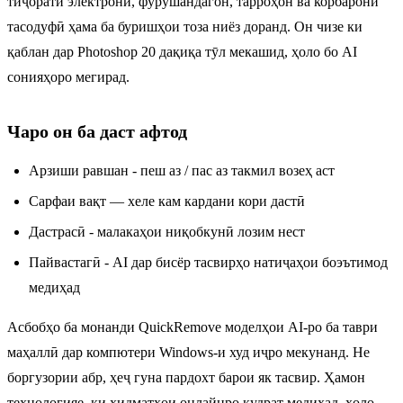
тиҷорати электронӣ, фурӯшандагон, тарроҳон ва корбарони
тасодуфӣ ҳама ба буришҳои тоза ниёз доранд. Он чизе ки
қаблан дар Photoshop 20 дақиқа тӯл мекашид, ҳоло бо AI
сонияҳоро мегирад.
Чаро он ба даст афтод
Арзиши равшан - пеш аз / пас аз такмил возеҳ аст
Сарфаи вақт — хеле кам кардани кори дастӣ
Дастрасӣ - малакаҳои ниқобкунӣ лозим нест
Пайвастагӣ - AI дар бисёр тасвирҳо натиҷаҳои боэътимод
медиҳад
Асбобҳо ба монанди QuickRemove моделҳои AI-ро ба таври
маҳаллӣ дар компютери Windows-и худ иҷро мекунанд. Не
боргузории абр, ҳеҷ гуна пардохт барои як тасвир. Ҳамон
технологияе, ки хидматҳои онлайнро қудрат медиҳад, ҳоло