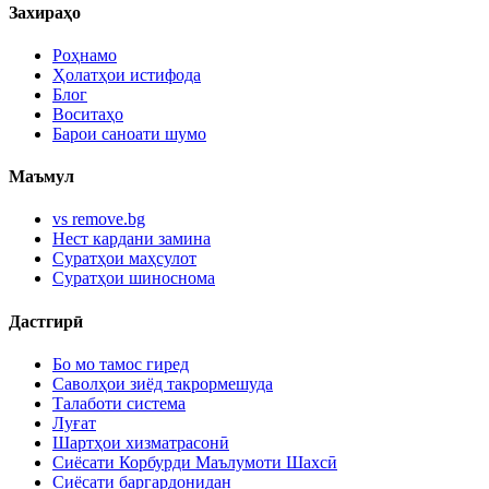
Захираҳо
Роҳнамо
Ҳолатҳои истифода
Блог
Воситаҳо
Барои саноати шумо
Маъмул
vs remove.bg
Нест кардани замина
Суратҳои маҳсулот
Суратҳои шиноснома
Дастгирӣ
Бо мо тамос гиред
Саволҳои зиёд такрормешуда
Талаботи система
Луғат
Шартҳои хизматрасонӣ
Сиёсати Корбурди Маълумоти Шахсӣ
Сиёсати баргардонидан