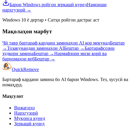
Барои Windows ройгон зеркашӣ кунед
Намоиши
нархгузорӣ
→
Windows 10 ё дертар
•
Сатҳи ройгон дастрас аст
Мақолаҳои марбут
Чӣ тавр бартараф кардани заминаҳои AI кор мекунад
Бештар
→
Тозакунандаи заминаҳои AI
Бештар
→
Бартарафсозии
худкори замина
Бештар
→
Нармафзори мизи корӣ ва
барномаҳои веб
Бештар
→
Quick
Remove
Бартараф кардани замина бо AI барои Windows. Тез, хусусӣ ва
номаҳдуд.
Маҳсулот
Вижагиҳо
Нархгузорӣ
Муқоиса кунед
Зеркашӣ кунед