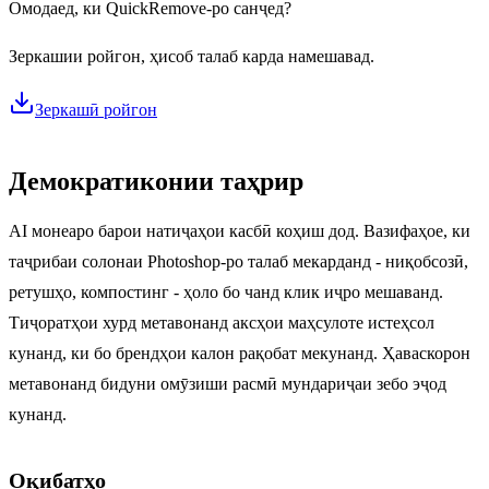
Омодаед, ки QuickRemove-ро санҷед?
Зеркашии ройгон, ҳисоб талаб карда намешавад.
Зеркашӣ ройгон
Демократиконии таҳрир
AI монеаро барои натиҷаҳои касбӣ коҳиш дод. Вазифаҳое, ки
таҷрибаи солонаи Photoshop-ро талаб мекарданд - ниқобсозӣ,
ретушҳо, компостинг - ҳоло бо чанд клик иҷро мешаванд.
Тиҷоратҳои хурд метавонанд аксҳои маҳсулоте истеҳсол
кунанд, ки бо брендҳои калон рақобат мекунанд. Ҳаваскорон
метавонанд бидуни омӯзиши расмӣ мундариҷаи зебо эҷод
кунанд.
Оқибатҳо