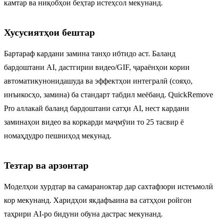
камтар ва ниқобҳои беҳтар истеҳсол мекунанд.
Хусусиятҳои бештар
Бартараф кардани замина танҳо ибтидо аст. Баланд
бардоштани AI, дастгирии видео/GIF, ҷараёнҳои кории
автоматикунонидашуда ва эффектҳои интегралӣ (сояҳо,
инъикосҳо, замина) ба стандарт табдил меёбанд. QuickRemove
Pro аллакай баланд бардоштани сатҳи AI, нест кардани
заминаҳои видео ва коркарди маҷмӯии то 25 тасвир ё
номаҳдудро пешниҳод мекунад.
Тезтар ва арзонтар
Моделҳои хурдтар ва самараноктар дар сахтафзори истеъмолӣ
кор мекунанд. Харидҳои якдафъаина ва сатҳҳои ройгон
таҳрири AI-ро бидуни обуна дастрас мекунанд.