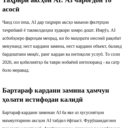
асосӣ
Чанд сол пеш, AI дар таҳрири аксҳо маънои филтрҳои
таҷрибавӣ ё такмилдиҳии худкори хомро дошт. Имрӯз, AI
асбобҳоеро фароҳам меорад, ки бо маҳорати инсонӣ рақобат
мекунанд: нест кардани замина, нест кардани объект, баланд
бардоштани миқёс, ранг кардан ва интиқоли услуб. То соли
2026, ин қобилиятҳо ба таври нобаёнӣ интизоранд - ва сатр
боло меравад.
Бартараф кардани замина ҳамчун
ҳолати истифодаи калидӣ
Бартараф кардани заминаи AI ба яке аз хусусиятҳои
маъмултарини аксҳои AI табдил ёфтааст. Фурӯшандагони