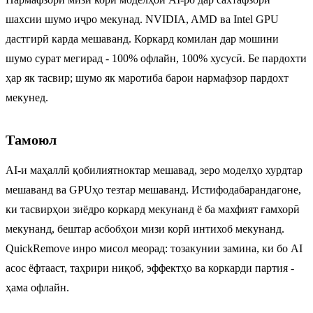
шахсии шумо иҷро мекунад. NVIDIA, AMD ва Intel GPU
дастгирӣ карда мешаванд. Коркард комилан дар мошини
шумо сурат мегирад - 100% офлайн, 100% хусусӣ. Бе пардохти
ҳар як тасвир; шумо як маротиба барои нармафзор пардохт
мекунед.
Тамоюл
AI-и маҳаллӣ қобилиятноктар мешавад, зеро моделҳо хурдтар
мешаванд ва GPUҳо тезтар мешаванд. Истифодабарандагоне,
ки тасвирҳои зиёдро коркард мекунанд ё ба махфият ғамхорӣ
мекунанд, бештар асбобҳои мизи корӣ интихоб мекунанд.
QuickRemove инро мисол меорад: тозакунии замина, ки бо AI
асос ёфтааст, таҳрири ниқоб, эффектҳо ва коркарди партия -
ҳама офлайн.