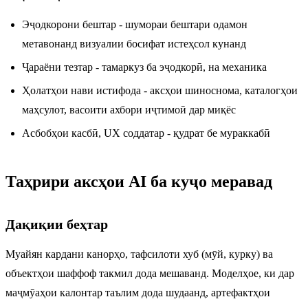
Эҷодкорони бештар - шумораи бештари одамон
метавонанд визуалии босифат истеҳсол кунанд
Ҷараёни тезтар - тамаркуз ба эҷодкорӣ, на механика
Ҳолатҳои нави истифода - аксҳои шиноснома, каталогҳои
маҳсулот, васоити ахбори иҷтимоӣ дар миқёс
Асбобҳои касбӣ, UX соддатар - қудрат бе мураккабӣ
Таҳрири аксҳои AI ба куҷо меравад
Дақиқии беҳтар
Муайян кардани канорҳо, тафсилоти хуб (мӯй, курку) ва
объектҳои шаффоф такмил дода мешаванд. Моделҳое, ки дар
маҷмӯаҳои калонтар таълим дода шудаанд, артефактҳои