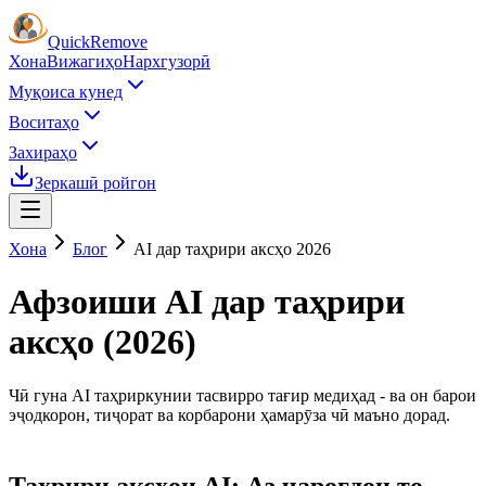
Quick
Remove
Хона
Вижагиҳо
Нархгузорӣ
Муқоиса кунед
Воситаҳо
Захираҳо
Зеркашӣ ройгон
Хона
Блог
AI дар таҳрири аксҳо 2026
Афзоиши AI дар таҳрири
аксҳо (2026)
Чӣ гуна AI таҳриркунии тасвирро тағир медиҳад - ва он барои
эҷодкорон, тиҷорат ва корбарони ҳамарӯза чӣ маъно дорад.
Таҳрири аксҳои AI: Аз чароғдон то