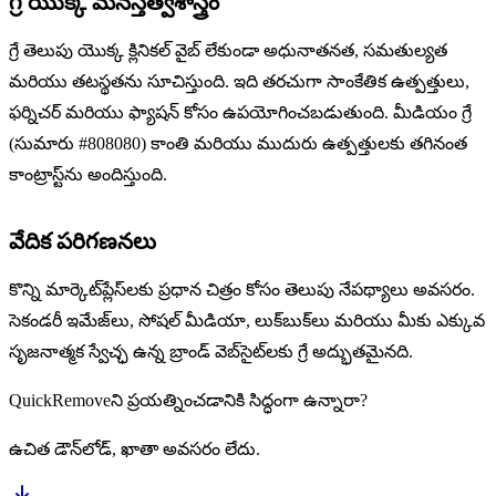
గ్రే యొక్క మనస్తత్వశాస్త్రం
గ్రే తెలుపు యొక్క క్లినికల్ వైబ్ లేకుండా అధునాతనత, సమతుల్యత
మరియు తటస్థతను సూచిస్తుంది. ఇది తరచుగా సాంకేతిక ఉత్పత్తులు,
ఫర్నిచర్ మరియు ఫ్యాషన్ కోసం ఉపయోగించబడుతుంది. మీడియం గ్రే
(సుమారు #808080) కాంతి మరియు ముదురు ఉత్పత్తులకు తగినంత
కాంట్రాస్ట్‌ను అందిస్తుంది.
వేదిక పరిగణనలు
కొన్ని మార్కెట్‌ప్లేస్‌లకు ప్రధాన చిత్రం కోసం తెలుపు నేపథ్యాలు అవసరం.
సెకండరీ ఇమేజ్‌లు, సోషల్ మీడియా, లుక్‌బుక్‌లు మరియు మీకు ఎక్కువ
సృజనాత్మక స్వేచ్ఛ ఉన్న బ్రాండ్ వెబ్‌సైట్‌లకు గ్రే అద్భుతమైనది.
QuickRemoveని ప్రయత్నించడానికి సిద్ధంగా ఉన్నారా?
ఉచిత డౌన్‌లోడ్, ఖాతా అవసరం లేదు.