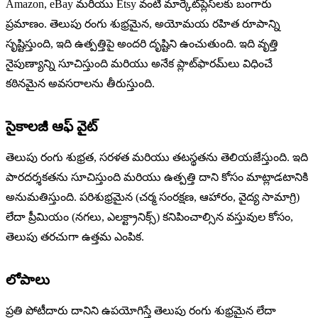
Amazon, eBay మరియు Etsy వంటి మార్కెట్‌ప్లేస్‌లకు బంగారు
ప్రమాణం. తెలుపు రంగు శుభ్రమైన, అయోమయ రహిత రూపాన్ని
సృష్టిస్తుంది, ఇది ఉత్పత్తిపై అందరి దృష్టిని ఉంచుతుంది. ఇది వృత్తి
నైపుణ్యాన్ని సూచిస్తుంది మరియు అనేక ప్లాట్‌ఫారమ్‌లు విధించే
కఠినమైన అవసరాలను తీరుస్తుంది.
సైకాలజీ ఆఫ్ వైట్
తెలుపు రంగు శుభ్రత, సరళత మరియు తటస్థతను తెలియజేస్తుంది. ఇది
పారదర్శకతను సూచిస్తుంది మరియు ఉత్పత్తి దాని కోసం మాట్లాడటానికి
అనుమతిస్తుంది. పరిశుభ్రమైన (చర్మ సంరక్షణ, ఆహారం, వైద్య సామాగ్రి)
లేదా ప్రీమియం (నగలు, ఎలక్ట్రానిక్స్) కనిపించాల్సిన వస్తువుల కోసం,
తెలుపు తరచుగా ఉత్తమ ఎంపిక.
లోపాలు
ప్రతి పోటీదారు దానిని ఉపయోగిస్తే తెలుపు రంగు శుభ్రమైన లేదా