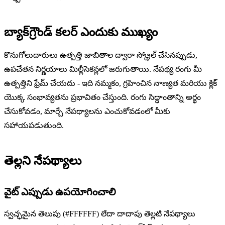
బ్యాక్‌గ్రౌండ్ కలర్ ఎందుకు ముఖ్యం
కొనుగోలుదారులు ఉత్పత్తి జాబితాల ద్వారా స్క్రోల్ చేసినప్పుడు,
ఉపచేతన నిర్ణయాలు మిల్లీసెకన్లలో జరుగుతాయి. నేపథ్య రంగు మీ
ఉత్పత్తిని ఫ్రేమ్ చేయదు - ఇది నమ్మకం, గ్రహించిన నాణ్యత మరియు క్లిక్
యొక్క సంభావ్యతను ప్రభావితం చేస్తుంది. రంగు సిద్ధాంతాన్ని అర్థం
చేసుకోవడం, మార్చే నేపథ్యాలను ఎంచుకోవడంలో మీకు
సహాయపడుతుంది.
తెల్లని నేపథ్యాలు
వైట్ ఎప్పుడు ఉపయోగించాలి
స్వచ్ఛమైన తెలుపు (#FFFFFF) లేదా దాదాపు తెల్లటి నేపథ్యాలు