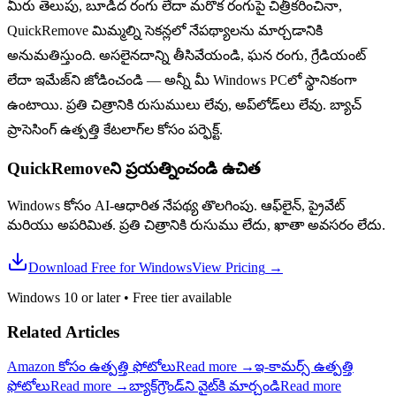
మీరు తెలుపు, బూడిద రంగు లేదా మరొక రంగుపై చిత్రీకరించినా,
QuickRemove మిమ్మల్ని సెకన్లలో నేపథ్యాలను మార్చడానికి
అనుమతిస్తుంది. అసలైనదాన్ని తీసివేయండి, ఘన రంగు, గ్రేడియంట్
లేదా ఇమేజ్‌ని జోడించండి — అన్నీ మీ Windows PCలో స్థానికంగా
ఉంటాయి. ప్రతి చిత్రానికి రుసుములు లేవు, అప్‌లోడ్‌లు లేవు. బ్యాచ్
ప్రాసెసింగ్ ఉత్పత్తి కేటలాగ్‌ల కోసం పర్ఫెక్ట్.
QuickRemoveని ప్రయత్నించండి
ఉచిత
Windows కోసం AI-ఆధారిత నేపథ్య తొలగింపు. ఆఫ్‌లైన్, ప్రైవేట్
మరియు అపరిమిత. ప్రతి చిత్రానికి రుసుము లేదు, ఖాతా అవసరం లేదు.
Download Free for Windows
View Pricing
→
Windows 10 or later
•
Free tier available
Related Articles
Amazon కోసం ఉత్పత్తి ఫోటోలు
Read more
→
ఇ-కామర్స్ ఉత్పత్తి
ఫోటోలు
Read more
→
బ్యాక్‌గ్రౌండ్‌ని వైట్‌కి మార్చండి
Read more