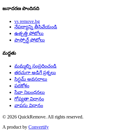
జనాదరణ పొందినది
vs remove.bg
నేపథ్యాన్ని తీసివేయండి
ఉత్పత్తి ఫోటోలు
పాస్పోర్ట్ ఫోటోలు
మద్దతు
మమ్మల్ని సంప్రదించండి
తరచుగా అడిగే ప్రశ్నలు
సిస్టమ్ అవసరాలు
పదకోశం
సేవా నిబంధనలు
గోప్యతా విధానం
వాపసు విధానం
©
2026
QuickRemove.
All rights reserved.
A product by
Convertify