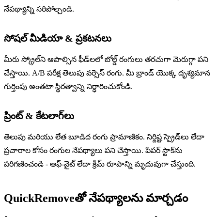
నేపథ్యాన్ని సరిపోల్చండి.
సోషల్ మీడియా & ప్రకటనలు
మీరు స్క్రోల్‌ని ఆపాల్సిన ఫీడ్‌లలో బోల్డ్ రంగులు తరచుగా మెరుగ్గా పని
చేస్తాయి. A/B పరీక్ష తెలుపు వర్సెస్ రంగు. మీ బ్రాండ్ యొక్క దృశ్యమాన
గుర్తింపు అంతటా స్థిరత్వాన్ని నిర్ధారించుకోండి.
ప్రింట్ & కేటలాగ్‌లు
తెలుపు మరియు లేత బూడిద రంగు ప్రామాణికం. నిర్దిష్ట స్ప్రెడ్‌లు లేదా
ప్రచారాల కోసం రంగుల నేపథ్యాలు పని చేస్తాయి. పేపర్ స్టాక్‌ను
పరిగణించండి - ఆఫ్-వైట్ లేదా క్రీమ్ రూపాన్ని మృదువుగా చేస్తుంది.
QuickRemoveతో నేపథ్యాలను మార్చడం