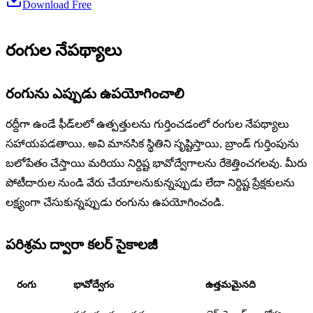
Download Free
రంగుల నేపథ్యాలు
రంగును ఎప్పుడు ఉపయోగించాలి
రద్దీగా ఉండే ఫీడ్‌లలో ఉత్పత్తులను గుర్తించడంలో రంగుల నేపథ్యాలు
సహాయపడతాయి. అవి మానసిక స్థితిని సృష్టిస్తాయి, బ్రాండ్ గుర్తింపును
బలోపేతం చేస్తాయి మరియు నిర్దిష్ట భావోద్వేగాలను రేకెత్తించగలవు. మీరు
పోటీదారుల నుండి వేరు చేయాలనుకున్నప్పుడు లేదా నిర్దిష్ట ప్రేక్షకులను
లక్ష్యంగా చేసుకున్నప్పుడు రంగును ఉపయోగించండి.
పరిశ్రమ ద్వారా కలర్ సైకాలజీ
రంగు
భావోద్వేగం
ఉత్తమమైనది