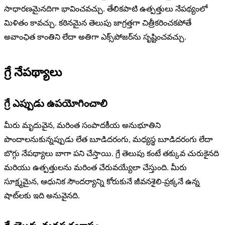
సాధారణమైనదిగా భావించవచ్చు. తేలికపాటి ఉత్పత్తులు నేపథ్యంలో
మిళితం కావచ్చు. కఠినమైన తెలుపు జాగ్రత్తగా చిత్రీకరించకపోతే
అవాంఛిత కాంతిని లేదా అతిగా ఎక్స్‌పోజర్‌ను సృష్టించవచ్చు.
గ్రే నేపథ్యాలు
గ్రే ఎప్పుడు ఉపయోగించాలి
మీరు మృదువైన, మరింత సంపాదకీయ అనుభూతిని
పొందాలనుకున్నప్పుడు లేత బూడిదరంగు, మధ్యస్థ బూడిదరంగు లేదా
బొగ్గు నేపథ్యాలు బాగా పని చేస్తాయి. గ్రే తెలుపు కంటే తక్కువ చురుకైనది
మరియు ఉత్పత్తులను మరింత చేరువయ్యేలా చేస్తుంది. మీరు
సూక్ష్మమైన, ఆధునిక సౌందర్యాన్ని కోరుకునే జీవనశైలి-ప్రక్కనే ఉన్న
షాట్‌లకు ఇది అనువైనది.