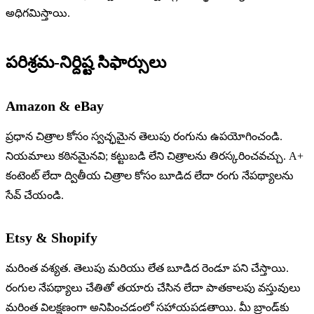
అధిగమిస్తాయి.
పరిశ్రమ-నిర్దిష్ట సిఫార్సులు
Amazon & eBay
ప్రధాన చిత్రాల కోసం స్వచ్ఛమైన తెలుపు రంగును ఉపయోగించండి.
నియమాలు కఠినమైనవి; కట్టుబడి లేని చిత్రాలను తిరస్కరించవచ్చు. A+
కంటెంట్ లేదా ద్వితీయ చిత్రాల కోసం బూడిద లేదా రంగు నేపథ్యాలను
సేవ్ చేయండి.
Etsy & Shopify
మరింత వశ్యత. తెలుపు మరియు లేత బూడిద రెండూ పని చేస్తాయి.
రంగుల నేపథ్యాలు చేతితో తయారు చేసిన లేదా పాతకాలపు వస్తువులు
మరింత విలక్షణంగా అనిపించడంలో సహాయపడతాయి. మీ బ్రాండ్‌కు