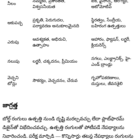
నమ్మకం, ప్రశాంతత,
టెక్, ఫైనాన్స్, ఆరోగ్యం,
నీలం
విశ్వసనీయత
ఆటోమోటివ్
ప్రకృతి, పెరుగుదల,
స్థిరత్వం, సేంద్రీయ,
ఆకుపచ్చ
పర్యావరణ అనుకూలమైనది
బహిరంగ ఉత్పత్తులు
ఆవశ్యకత, అభిరుచి,
ఆహారం, ఫ్యాషన్, లగ్జరీ,
ఎరుపు
ఉత్సాహం
క్లియరెన్స్
నగలు, ఎలక్ట్రానిక్స్, హై-
నలుపు
లగ్జరీ, చక్కదనం, ప్రీమియం
ఎండ్ బ్రాండ్లు
వెచ్చని
గృహోపకరణాలు,
సౌకర్యం, వెచ్చదనం, చేరువ
టోన్లు
దుస్తులు, జీవనశైలి
జాగ్రత్త
బోల్డ్ రంగులు ఉత్పత్తి నుండి దృష్టి మరల్చవచ్చు లేదా ప్లాట్‌ఫారమ్
డిజైన్‌తో విభేదించవచ్చు. ఉత్పత్తి రంగులతో పోటీపడే నేపథ్యాలను
నివారించండి. పరీక్ష మార్పిడి — కొన్నిసార్లు తటస్థ నేపథ్యాలు రంగులను