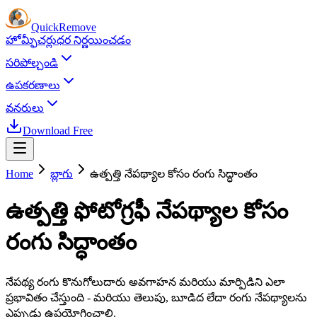
Quick
Remove
హోమ్
ఫీచర్లు
ధర నిర్ణయించడం
సరిపోల్చండి
ఉపకరణాలు
వనరులు
Download Free
Home
బ్లాగు
ఉత్పత్తి నేపథ్యాల కోసం రంగు సిద్ధాంతం
ఉత్పత్తి ఫోటోగ్రఫీ నేపథ్యాల కోసం
రంగు సిద్ధాంతం
నేపథ్య రంగు కొనుగోలుదారు అవగాహన మరియు మార్పిడిని ఎలా
ప్రభావితం చేస్తుంది - మరియు తెలుపు, బూడిద లేదా రంగు నేపథ్యాలను
ఎప్పుడు ఉపయోగించాలి.