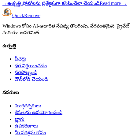
→
ఉత్పత్తి ఫోటోలను ప్రత్యేకంగా కనిపించేలా చేయండి
Read more
→
Quick
Remove
Windows కోసం AI-ఆధారిత నేపథ్య తొలగింపు. వేగవంతమైన, ప్రైవేట్
మరియు అపరిమిత.
ఉత్పత్తి
ఫీచర్లు
ధర నిర్ణయించడం
సరిపోల్చండి
డౌన్‌లోడ్ చేయండి
వనరులు
మార్గదర్శకులు
కేసులను ఉపయోగించండి
బ్లాగు
ఉపకరణాలు
మీ పరిశ్రమ కోసం