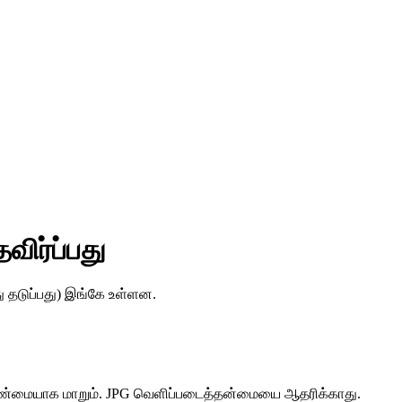
ிர்ப்பது
ு தடுப்பது) இங்கே உள்ளன.
 வெண்மையாக மாறும். JPG வெளிப்படைத்தன்மையை ஆதரிக்காது.