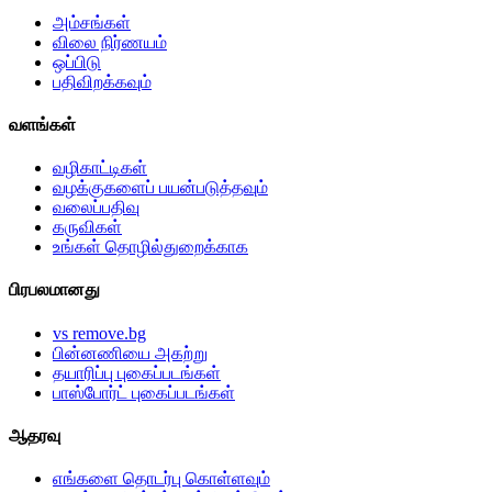
அம்சங்கள்
விலை நிர்ணயம்
ஒப்பிடு
பதிவிறக்கவும்
வளங்கள்
வழிகாட்டிகள்
வழக்குகளைப் பயன்படுத்தவும்
வலைப்பதிவு
கருவிகள்
உங்கள் தொழில்துறைக்காக
பிரபலமானது
vs remove.bg
பின்னணியை அகற்று
தயாரிப்பு புகைப்படங்கள்
பாஸ்போர்ட் புகைப்படங்கள்
ஆதரவு
எங்களை தொடர்பு கொள்ளவும்