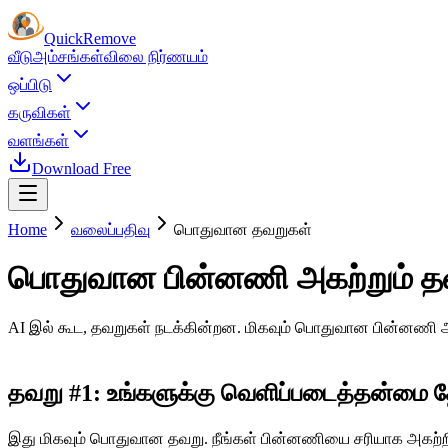
Quick
Remove
வீடு
அம்சங்கள்
விலை நிர்ணயம்
ஒப்பிடு
கருவிகள்
வளங்கள்
Download Free
Home
வலைப்பதிவு
பொதுவான தவறுகள்
பொதுவான பின்னணி அகற்றும் தவற
AI இல் கூட, தவறுகள் நடக்கின்றன. மிகவும் பொதுவான பின்னணி அக
தவறு #1: உங்களுக்கு வெளிப்படைத்தன்மை 
இது மிகவும் பொதுவான தவறு. நீங்கள் பின்னணியை சரியாக அகற்ற