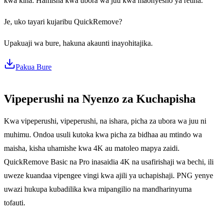
kwa kina. Hamisha kwa ubora wa juu kwa maonyesho ya retina.
Je, uko tayari kujaribu QuickRemove?
Upakuaji wa bure, hakuna akaunti inayohitajika.
Pakua Bure
Vipeperushi na Nyenzo za Kuchapisha
Kwa vipeperushi, vipeperushi, na ishara, picha za ubora wa juu ni
muhimu. Ondoa usuli kutoka kwa picha za bidhaa au mtindo wa
maisha, kisha uhamishe kwa 4K au matoleo mapya zaidi.
QuickRemove Basic na Pro inasaidia 4K na usafirishaji wa bechi, ili
uweze kuandaa vipengee vingi kwa ajili ya uchapishaji. PNG yenye
uwazi hukupa kubadilika kwa mipangilio na mandharinyuma
tofauti.