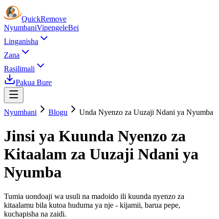
Quick
Remove
Nyumbani
Vipengele
Bei
Linganisha
Zana
Rasilimali
Pakua Bure
Nyumbani
Blogu
Unda Nyenzo za Uuzaji Ndani ya Nyumba
Jinsi ya Kuunda Nyenzo za
Kitaalam za Uuzaji Ndani ya
Nyumba
Tumia uondoaji wa usuli na madoido ili kuunda nyenzo za
kitaalamu bila kutoa huduma ya nje - kijamii, barua pepe,
kuchapisha na zaidi.