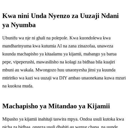
Kwa nini Unda Nyenzo za Uuzaji Ndani
ya Nyumba
Ubunifu wa nje ni ghali na polepole. Kwa kuondolewa kwa
mandharinyuma kwa kutumia AI na zana zinazofaa, unaweza
kuunda machapisho ya kitaalamu ya kijamii, mabango ya barua
pepe, vipeperushi, mawasilisho na kolagi za bidhaa bila kuajiri
mbuni au wakala. Mwongozo huu unaonyesha jinsi ya kuunda
mtiririko wa kazi wa uuzaji wa DIY ambao unaonekana kuwa mzuri
na kuokoa muda.
Machapisho ya Mitandao ya Kijamii
Mipasho ya kijamii inahitaji taswira mpya. Ondoa usuli kutoka kwa
picha za bidhaa, ongeza usuli dhabiti au wenye chapa, na uunde