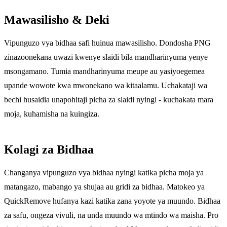
Mawasilisho & Deki
Vipunguzo vya bidhaa safi huinua mawasilisho. Dondosha PNG
zinazoonekana uwazi kwenye slaidi bila mandharinyuma yenye
msongamano. Tumia mandharinyuma meupe au yasiyoegemea
upande wowote kwa mwonekano wa kitaalamu. Uchakataji wa
bechi husaidia unapohitaji picha za slaidi nyingi - kuchakata mara
moja, kuhamisha na kuingiza.
Kolagi za Bidhaa
Changanya vipunguzo vya bidhaa nyingi katika picha moja ya
matangazo, mabango ya shujaa au gridi za bidhaa. Matokeo ya
QuickRemove hufanya kazi katika zana yoyote ya muundo. Bidhaa
za safu, ongeza vivuli, na unda muundo wa mtindo wa maisha. Pro