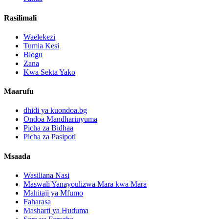
Rasilimali
Waelekezi
Tumia Kesi
Blogu
Zana
Kwa Sekta Yako
Maarufu
dhidi ya kuondoa.bg
Ondoa Mandharinyuma
Picha za Bidhaa
Picha za Pasipoti
Msaada
Wasiliana Nasi
Maswali Yanayoulizwa Mara kwa Mara
Mahitaji ya Mfumo
Faharasa
Masharti ya Huduma