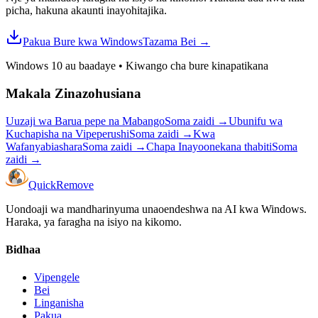
picha, hakuna akaunti inayohitajika.
Pakua Bure kwa Windows
Tazama Bei
→
Windows 10 au baadaye
•
Kiwango cha bure kinapatikana
Makala Zinazohusiana
Uuzaji wa Barua pepe na Mabango
Soma zaidi
→
Ubunifu wa
Kuchapisha na Vipeperushi
Soma zaidi
→
Kwa
Wafanyabiashara
Soma zaidi
→
Chapa Inayoonekana thabiti
Soma
zaidi
→
Quick
Remove
Uondoaji wa mandharinyuma unaoendeshwa na AI kwa Windows.
Haraka, ya faragha na isiyo na kikomo.
Bidhaa
Vipengele
Bei
Linganisha
Pakua