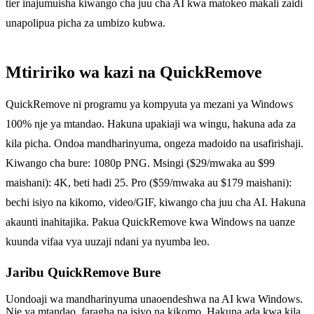
tier inajumuisha kiwango cha juu cha AI kwa matokeo makali zaidi
unapolipua picha za umbizo kubwa.
Mtiririko wa kazi na QuickRemove
QuickRemove ni programu ya kompyuta ya mezani ya Windows
100% nje ya mtandao. Hakuna upakiaji wa wingu, hakuna ada za
kila picha. Ondoa mandharinyuma, ongeza madoido na usafirishaji.
Kiwango cha bure: 1080p PNG. Msingi ($29/mwaka au $99
maishani): 4K, beti hadi 25. Pro ($59/mwaka au $179 maishani):
bechi isiyo na kikomo, video/GIF, kiwango cha juu cha AI. Hakuna
akaunti inahitajika. Pakua QuickRemove kwa Windows na uanze
kuunda vifaa vya uuzaji ndani ya nyumba leo.
Jaribu QuickRemove
Bure
Uondoaji wa mandharinyuma unaoendeshwa na AI kwa Windows.
Nje ya mtandao, faragha na isiyo na kikomo. Hakuna ada kwa kila