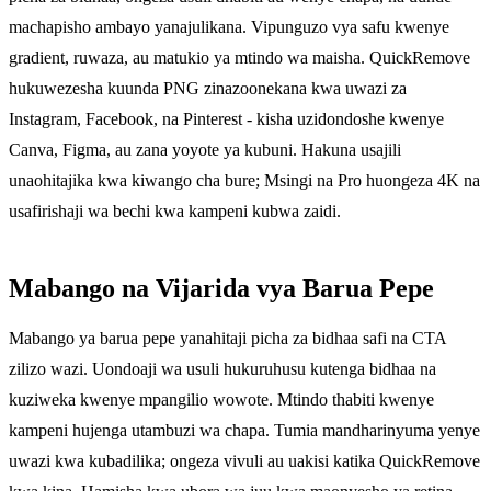
machapisho ambayo yanajulikana. Vipunguzo vya safu kwenye
gradient, ruwaza, au matukio ya mtindo wa maisha. QuickRemove
hukuwezesha kuunda PNG zinazoonekana kwa uwazi za
Instagram, Facebook, na Pinterest - kisha uzidondoshe kwenye
Canva, Figma, au zana yoyote ya kubuni. Hakuna usajili
unaohitajika kwa kiwango cha bure; Msingi na Pro huongeza 4K na
usafirishaji wa bechi kwa kampeni kubwa zaidi.
Mabango na Vijarida vya Barua Pepe
Mabango ya barua pepe yanahitaji picha za bidhaa safi na CTA
zilizo wazi. Uondoaji wa usuli hukuruhusu kutenga bidhaa na
kuziweka kwenye mpangilio wowote. Mtindo thabiti kwenye
kampeni hujenga utambuzi wa chapa. Tumia mandharinyuma yenye
uwazi kwa kubadilika; ongeza vivuli au uakisi katika QuickRemove