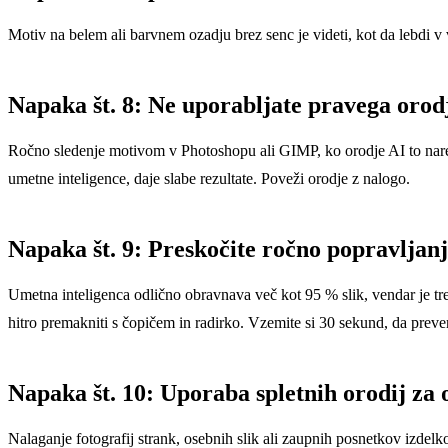
Motiv na belem ali barvnem ozadju brez senc je videti, kot da lebdi v 
Napaka št. 8: Ne uporabljate pravega orod
Ročno sledenje motivom v Photoshopu ali GIMP, ko orodje AI to nared
umetne inteligence, daje slabe rezultate. Poveži orodje z nalogo.
Napaka št. 9: Preskočite ročno popravljan
Umetna inteligenca odlično obravnava več kot 95 % slik, vendar je tr
hitro premakniti s čopičem in radirko. Vzemite si 30 sekund, da prever
Napaka št. 10: Uporaba spletnih orodij za o
Nalaganje fotografij strank, osebnih slik ali zaupnih posnetkov izdelko