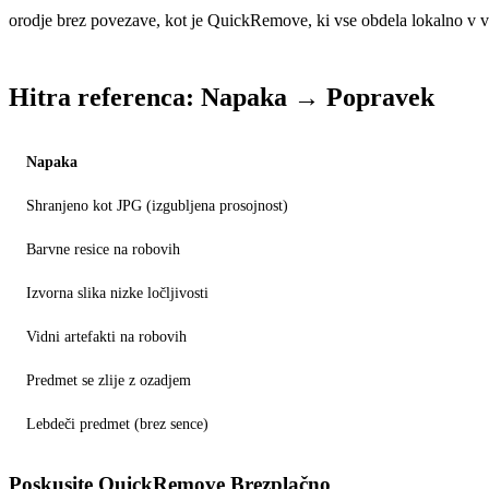
orodje brez povezave, kot je QuickRemove, ki vse obdela lokalno v 
Hitra referenca: Napaka → Popravek
Napaka
Shranjeno kot JPG (izgubljena prosojnost)
Barvne resice na robovih
Izvorna slika nizke ločljivosti
Vidni artefakti na robovih
Predmet se zlije z ozadjem
Lebdeči predmet (brez sence)
Poskusite QuickRemove
Brezplačno