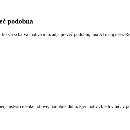
več podobna
 – ko sta si barva motiva in ozadja preveč podobni, ima AI manj dela. 
erja ustvari mehke robove, podobne duhu, kjer motiv zbledi v nič. Upor