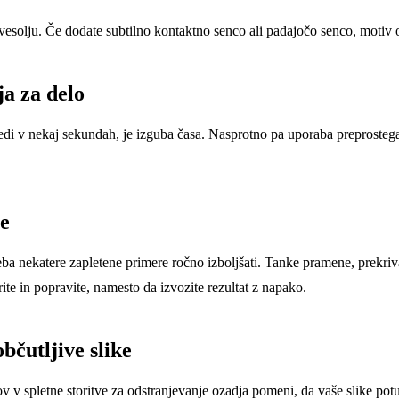
vesolju. Če dodate subtilno kontaktno senco ali padajočo senco, motiv o
ja za delo
i v nekaj sekundah, je izguba časa. Nasprotno pa uporaba preprostega 
je
eba nekatere zapletene primere ročno izboljšati. Tanke pramene, prekr
ite in popravite, namesto da izvozite rezultat z napako.
bčutljive slike
v v spletne storitve za odstranjevanje ozadja pomeni, da vaše slike potu