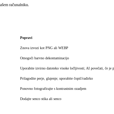
vašem računalniku.
Popravi
Znova izvozi kot PNG ali WEBP
Omogoči barvno dekontaminacijo
Uporabite izvirno datoteko visoke ločljivosti; AI povečati, če je 
Prilagodite perje, glajenje; uporabite čopič/radirko
Ponovno fotografirajte s kontrastnim ozadjem
Dodajte senco stika ali senco