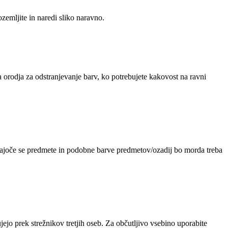
zemljite in naredi sliko naravno.
orodja za odstranjevanje barv, ko potrebujete kakovost na ravni
ivajoče se predmete in podobne barve predmetov/ozadij bo morda treba
jejo prek strežnikov tretjih oseb. Za občutljivo vsebino uporabite