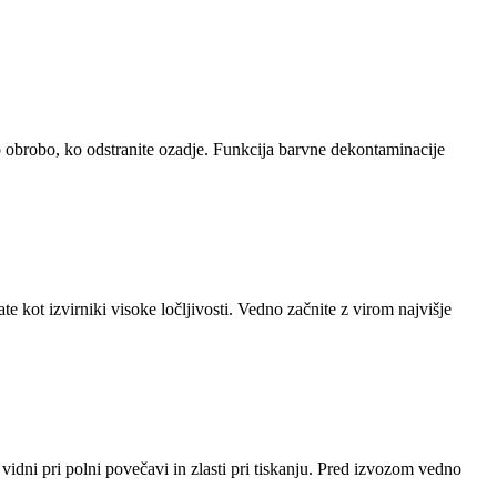
o obrobo, ko odstranite ozadje. Funkcija barvne dekontaminacije
te kot izvirniki visoke ločljivosti. Vedno začnite z virom najvišje
dni pri polni povečavi in ​​zlasti pri tiskanju. Pred izvozom vedno