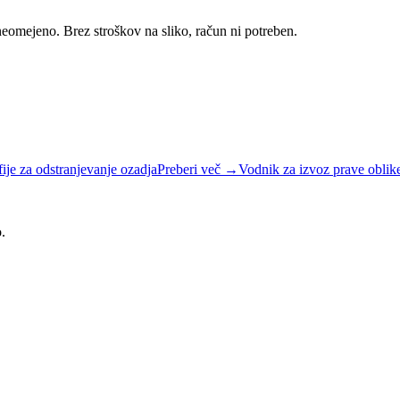
omejeno. Brez stroškov na sliko, račun ni potreben.
fije za odstranjevanje ozadja
Preberi več
→
Vodnik za izvoz prave oblik
.