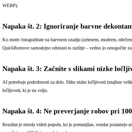
WEBP).
Napaka št. 2: Ignoriranje barvne dekontam
Ko motiv fotografirate na barvnem ozadju (zelenem, modrem, rdečem), 
QuickRemove samodejno odstrani to razlitje – vedno jo omogočite za
Napaka št. 3: Začnite s slikami nizke ločlji
AI potrebuje podrobnosti za delo. Slike nizke ločljivosti (majhne veliko
ločljivosti, ki je na voljo.
Napaka št. 4: Ne preverjanje robov pri 10
Rezultat je morda videti popoln, ko je pomanjšan, vendar postanejo art