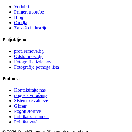
Vodniki
Primeri uporabe
Blog
Orodja
Za vašo industrijo
Priljubljeno
proti remove.bg
Odstrani ozadje
Fotografije izdelkov
Fotografije potnega lista
Podpora
Kontaktirajte nas
pogosta vprašanja
Sistemske zahteve
Glosar
Pogoji storitve
Politika zasebnosti
Politika vračil
©
2026
QuickRemove.
Vse pravice pridržane.