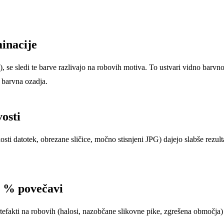
inacije
se sledi te barve razlivajo na robovih motiva. To ustvari vidno barvn
 barvna ozadja.
vosti
sti datotek, obrezane sličice, močno stisnjeni JPG) dajejo slabše rezulta
0 % povečavi
efakti na robovih (halosi, nazobčane slikovne pike, zgrešena območja) vi