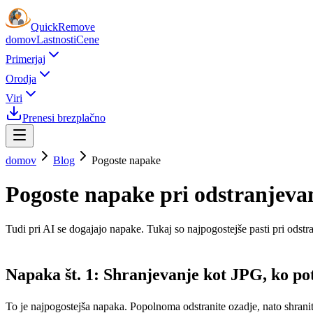
Quick
Remove
domov
Lastnosti
Cene
Primerjaj
Orodja
Viri
Prenesi brezplačno
domov
Blog
Pogoste napake
Pogoste napake pri odstranjevan
Tudi pri AI se dogajajo napake. Tukaj so najpogostejše pasti pri odstran
Napaka št. 1: Shranjevanje kot JPG, ko po
To je najpogostejša napaka. Popolnoma odstranite ozadje, nato shran