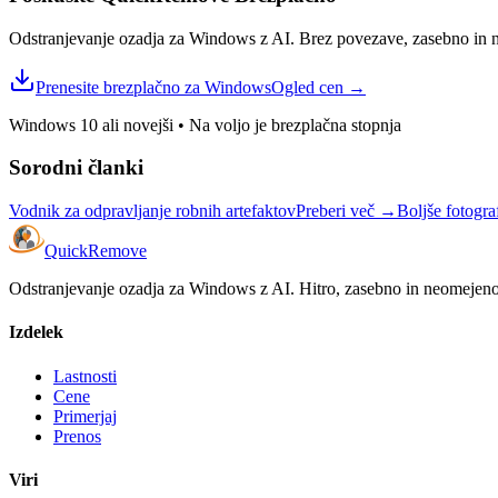
Odstranjevanje ozadja za Windows z AI. Brez povezave, zasebno in ne
Prenesite brezplačno za Windows
Ogled cen
→
Windows 10 ali novejši
•
Na voljo je brezplačna stopnja
Sorodni članki
Vodnik za odpravljanje robnih artefaktov
Preberi več
→
Boljše fotogra
Quick
Remove
Odstranjevanje ozadja za Windows z AI. Hitro, zasebno in neomejeno
Izdelek
Lastnosti
Cene
Primerjaj
Prenos
Viri