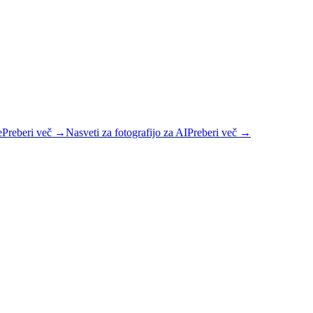
e
Preberi več
→
Nasveti za fotografijo za AI
Preberi več
→