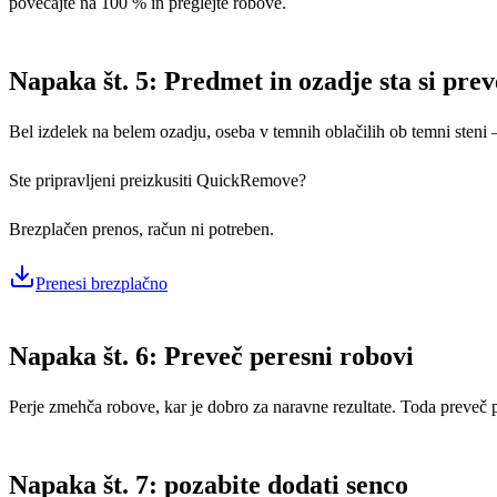
povečajte na 100 % in preglejte robove.
Napaka št. 5: Predmet in ozadje sta si pre
Bel izdelek na belem ozadju, oseba v temnih oblačilih ob temni steni
Ste pripravljeni preizkusiti QuickRemove?
Brezplačen prenos, račun ni potreben.
Prenesi brezplačno
Napaka št. 6: Preveč peresni robovi
Perje zmehča robove, kar je dobro za naravne rezultate. Toda preveč p
Napaka št. 7: pozabite dodati senco