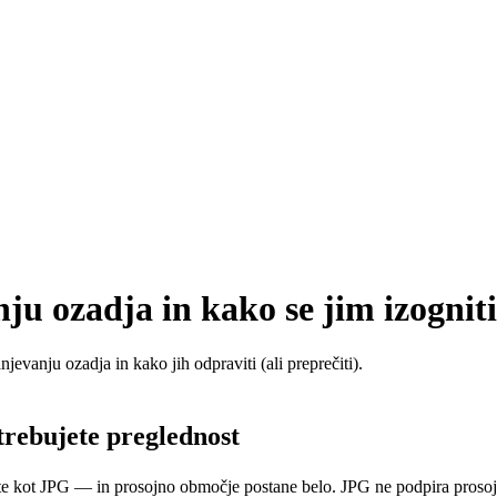
ju ozadja in kako se jim izogniti
jevanju ozadja in kako jih odpraviti (ali preprečiti).
trebujete preglednost
ite kot JPG — in prosojno območje postane belo. JPG ne podpira prosojn