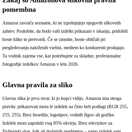
pomembna
Amazon zavrača sezname, ki ne izpolnjujejo njegovih slikovnih
zahtev. Poskrbite, da bodo vaši izdelki prikazani v iskanju, pridobili
boste klike in pretvorili. Če se zmotite, boste obtičali pri
pregledovanju naloženih vsebin, medtem ko konkurenti prodajajo.
Ta vodnik zajema vse, kar potrebujete za skladne, profesionalne
fotografije izdelkov Amazon v letu 2026.
Glavna pravila za sliko
Glavna slika je prva stvar, ki jo kupci vidijo. Amazon ima stroga
pravila: prikazovati mora le izdelek na čisto beli podlagi (RGB 255,
255, 255). Brez besedila, logotipov, vodnih žigov ali grafike.
Izdelek mora zapolniti vsaj 85% okvirja. Brez rekvizitov za
življenjski slog, lutk ali dodatnih predmetov – samo izdelek sam.