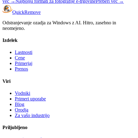
več
→
Najboljši formati za fotografije e-trgovine
Preberi več
→
Quick
Remove
Odstranjevanje ozadja za Windows z AI. Hitro, zasebno in
neomejeno.
Izdelek
Lastnosti
Cene
Primerjaj
Prenos
Viri
Vodniki
Primeri uporabe
Blog
Orodja
Za vašo industrijo
Priljubljeno