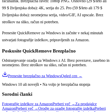
računalnik. Brezplačna raven: 1080p PNG. Osnovno (29 $/leto ali
99 $ življenjska doba): 4K, serija do 25. Pro (59 $/leto ali 179 $
življenjska doba): neomejena serija, video/GIF, AI upscale. Brez
stroškov na sliko, račun ni potreben.
Prenesite QuickRemove za Windows in začnite v nekaj minutah
ustvarjati fotografije izdelkov, pripravljenih za Amazon.
Poskusite QuickRemove
Brezplačno
Odstranjevanje ozadja za Windows z AI. Brez povezave, zasebno in
neomejeno. Brez stroškov na sliko, račun ni potreben.
Prenesite brezplačno za Windows
Ogled cen
→
Windows 10 ali novejši
•
Na voljo je brezplačna stopnja
Sorodni članki
Fotografije izdelkov za Amazon
Preberi več
→
Za prodajalce
Amazon
Preberi več
→
Orodje za ozadje fotografije izdelka
Preberi