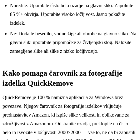
Naredite: Uporabite čisto belo ozadje na glavni sliki. Zapolnite
85 %+ okvirja. Uporabite visoko ločljivost. Jasno pokažite
izdelek.
Ne: Dodajte besedilo, vodne žige ali obrobe na glavno sliko. Na
glavni sliki uporabite pripomočke za življenjski slog. Naložite
zamegljene slike ali slike z nizko ločljivostjo.
Kako pomaga čarovnik za fotografije
izdelka QuickRemove
QuickRemove je 100 % namizna aplikacija za Windows brez
povezave. Njegov čarovnik za fotografije izdelkov vključuje
prednastavitev Amazon, ki izpiše slike velikosti in oblikovane za
združljivost z Amazonom. Odstranite ozadja, preklopite na čisto
belo in izvozite v ločljivosti 2000×2000 — vse to, ne da bi zapustili