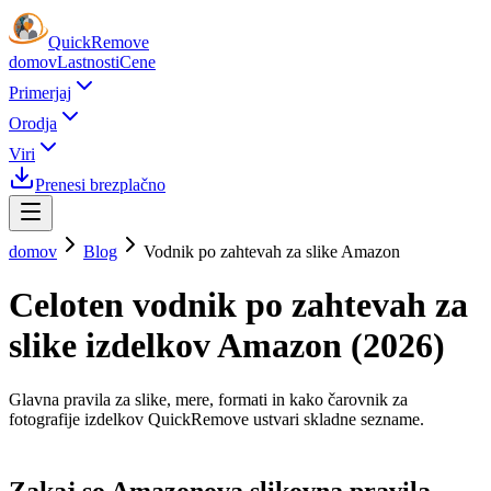
Quick
Remove
domov
Lastnosti
Cene
Primerjaj
Orodja
Viri
Prenesi brezplačno
domov
Blog
Vodnik po zahtevah za slike Amazon
Celoten vodnik po zahtevah za
slike izdelkov Amazon (2026)
Glavna pravila za slike, mere, formati in kako čarovnik za
fotografije izdelkov QuickRemove ustvari skladne sezname.
Zakaj so Amazonova slikovna pravila