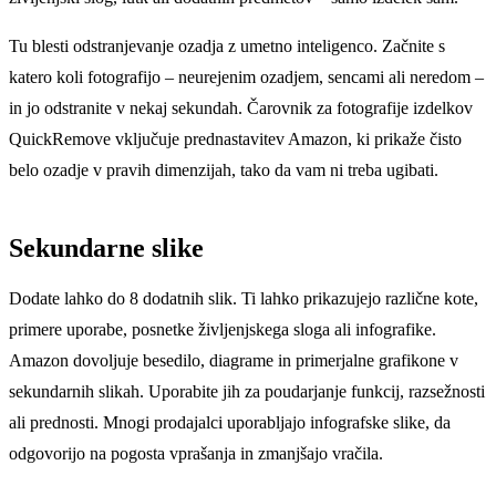
Tu blesti odstranjevanje ozadja z umetno inteligenco. Začnite s
katero koli fotografijo – neurejenim ozadjem, sencami ali neredom –
in jo odstranite v nekaj sekundah. Čarovnik za fotografije izdelkov
QuickRemove vključuje prednastavitev Amazon, ki prikaže čisto
belo ozadje v pravih dimenzijah, tako da vam ni treba ugibati.
Sekundarne slike
Dodate lahko do 8 dodatnih slik. Ti lahko prikazujejo različne kote,
primere uporabe, posnetke življenjskega sloga ali infografike.
Amazon dovoljuje besedilo, diagrame in primerjalne grafikone v
sekundarnih slikah. Uporabite jih za poudarjanje funkcij, razsežnosti
ali prednosti. Mnogi prodajalci uporabljajo infografske slike, da
odgovorijo na pogosta vprašanja in zmanjšajo vračila.