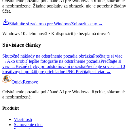
Odstránenie pozadia poháňané AI pre Windows. Offline, súkromne
a neobmedzene. Žiadne poplatky za obrázok, nie je potrebný žiadny
účet.
Stiahnite si zadarmo pre Windows
Zobraziť ceny
→
Windows 10 alebo novší
•
K dispozícii je bezplatná úroveň
Súvisiace články
Skutočné náklady na odstránenie pozadia obrázka
Prečítajte si viac
→
Ako urobiť lepšie fotografie na odstránenie pozadia
Prečítajte si
viac
→
Bežné chyby pri odstraňovaní pozadia
Prečítajte si viac
→
10
kreatívnych použití pre priehľadné PNG
Prečítajte si viac
→
Quick
Remove
Odstránenie pozadia poháňané AI pre Windows. Rýchle, súkromné ​​
a neobmedzené.
Produkt
Vlastnosti
Stanovenie cien