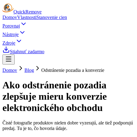
Quick
Remove
Domov
Vlastnosti
Stanovenie cien
Porovnaj
Nástroje
Zdroje
Stiahnuť zadarmo
Domov
Blog
Odstránenie pozadia a konverzie
Ako odstránenie pozadia
zlepšuje mieru konverzie
elektronického obchodu
Čisté fotografie produktov nielen dobre vyzerajú, ale tiež podporujú
predaj. Tu je to, čo hovoria údaje.