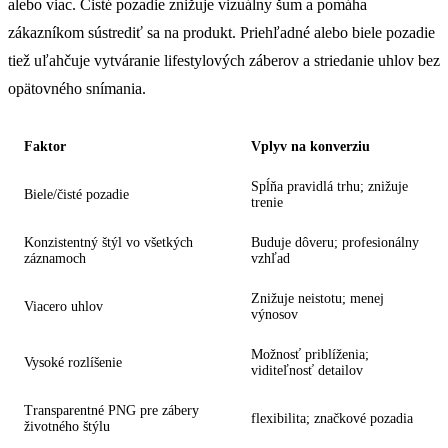
alebo viac. Čisté pozadie znižuje vizuálny šum a pomáha
zákazníkom sústrediť sa na produkt. Priehľadné alebo biele pozadie
tiež uľahčuje vytváranie lifestylových záberov a striedanie uhlov bez
opätovného snímania.
Faktor
Vplyv na konverziu
Spĺňa pravidlá trhu; znižuje
Biele/čisté pozadie
trenie
Konzistentný štýl vo všetkých
Buduje dôveru; profesionálny
záznamoch
vzhľad
Znižuje neistotu; menej
Viacero uhlov
výnosov
Možnosť priblíženia;
Vysoké rozlíšenie
viditeľnosť detailov
Transparentné PNG pre zábery
flexibilita; značkové pozadia
životného štýlu