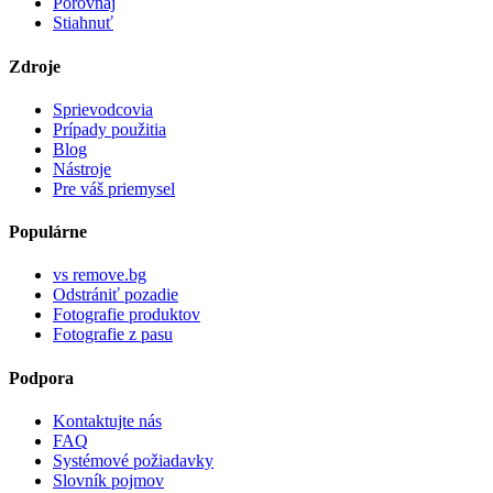
Porovnaj
Stiahnuť
Zdroje
Sprievodcovia
Prípady použitia
Blog
Nástroje
Pre váš priemysel
Populárne
vs remove.bg
Odstrániť pozadie
Fotografie produktov
Fotografie z pasu
Podpora
Kontaktujte nás
FAQ
Systémové požiadavky
Slovník pojmov