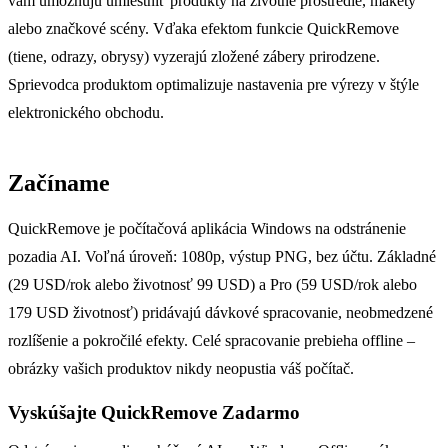
vám umožňujú umiestniť produkty na životné prostredie, makety
alebo značkové scény. Vďaka efektom funkcie QuickRemove
(tiene, odrazy, obrysy) vyzerajú zložené zábery prirodzene.
Sprievodca produktom optimalizuje nastavenia pre výrezy v štýle
elektronického obchodu.
Začíname
QuickRemove je počítačová aplikácia Windows na odstránenie
pozadia AI. Voľná ​​úroveň: 1080p, výstup PNG, bez účtu. Základné
(29 USD/rok alebo životnosť 99 USD) a Pro (59 USD/rok alebo
179 USD životnosť) pridávajú dávkové spracovanie, neobmedzené
rozlíšenie a pokročilé efekty. Celé spracovanie prebieha offline –
obrázky vašich produktov nikdy neopustia váš počítač.
Vyskúšajte QuickRemove
Zadarmo